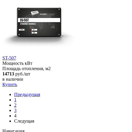
ST-507
Мощность кВт
Площадь отопления, м2
14713
руб./шт
в наличии
Купить
Предыдущая
1
2
3
4
Следущая
Навигация