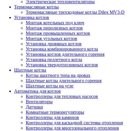
Электрические тепловентиляторы
Термомасляные котлы
Термомасляные трехходовые котлы Dilex MV3-D
Установка котлов
Монтаж котельных под ключ
Монтаж пиролизных котлов
Монтаж промышленных котлов
Монтаж угольных котлов
Установка дровяных котлов
Установка комбинированного котла
Установка котлов длительного горения
Установка пеллетного котла
Установка твердотопливных котлов
Шахтные котлы
Котлы шахтного типа на дровах
Шахтные котлы длительного горения
Шахтные котлы на угле
Автоматика для котлов
Контроллеры для тепловых насосов
Вентиляторы
Датчики
Комнатные терморегуляторы
Контроллеры для каминов
Контроллеры для каскадной системы отопления
Контроллеры для многозонального отопления