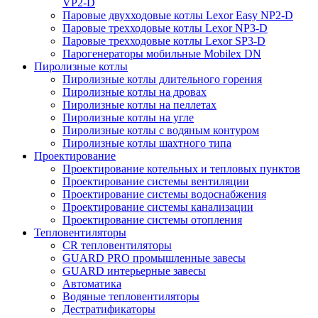
VP2-D
Паровые двухходовые котлы Lexor Easy NP2-D
Паровые трехходовые котлы Lexor NP3-D
Паровые трехходовые котлы Lexor SP3-D
Парогенераторы мобильные Mobilex DN
Пиролизные котлы
Пиролизные котлы длительного горения
Пиролизные котлы на дровах
Пиролизные котлы на пеллетах
Пиролизные котлы на угле
Пиролизные котлы с водяным контуром
Пиролизные котлы шахтного типа
Проектирование
Проектирование котельных и тепловых пунктов
Проектирование системы вентиляции
Проектирование системы водоснабжения
Проектирование системы канализации
Проектирование системы отопления
Тепловентиляторы
CR тепловентиляторы
GUARD PRO промышленные завесы
GUARD интерьерные завесы
Автоматика
Водяные тепловентиляторы
Дестратификаторы