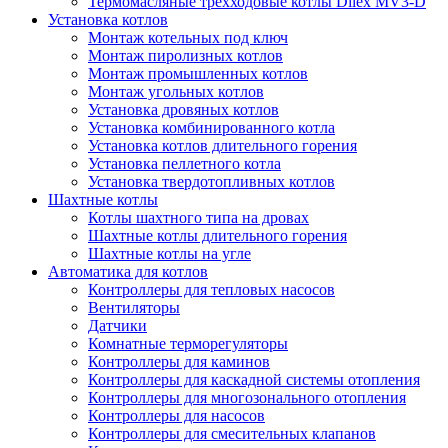
Термомасляные трехходовые котлы Dilex MV3-D
Установка котлов
Монтаж котельных под ключ
Монтаж пиролизных котлов
Монтаж промышленных котлов
Монтаж угольных котлов
Установка дровяных котлов
Установка комбинированного котла
Установка котлов длительного горения
Установка пеллетного котла
Установка твердотопливных котлов
Шахтные котлы
Котлы шахтного типа на дровах
Шахтные котлы длительного горения
Шахтные котлы на угле
Автоматика для котлов
Контроллеры для тепловых насосов
Вентиляторы
Датчики
Комнатные терморегуляторы
Контроллеры для каминов
Контроллеры для каскадной системы отопления
Контроллеры для многозонального отопления
Контроллеры для насосов
Контроллеры для смесительных клапанов