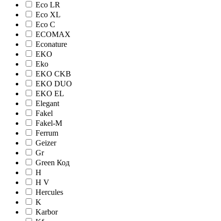
Eco LR
Eco XL
Eco С
ECOMAX
Econature
EKO
Eko
EKO CKB
EKO DUO
EKO EL
Elegant
Fakel
Fakel-M
Ferrum
Geizer
Gr
Green Код
H
H V
Hercules
K
Karbor