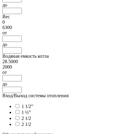
до
Вес
0
6300
от
до
Водяная емкость котла
28.5000
2000
от
до
Вход/Выход системы отопления
1 1/2”
1 ½”
2 1/2
2 1/2