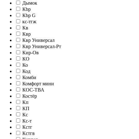
Дымок
Кbр
Кbр G
кc-тгж
Кв
Квр
Квр Универсал
Квр Универсал-Рт
Кир-Ов
КО
Ко
Код
Комби
Комфорт мини
КОС-ТВА
Костёр
Кп
КП
Кс
Кс-т
Кстг
Кстгв