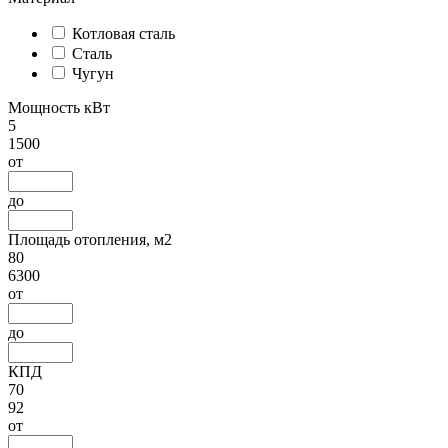
Котловая сталь
Сталь
Чугун
Мощность кВт
5
1500
от
до
Площадь отопления, м2
80
6300
от
до
КПД
70
92
от