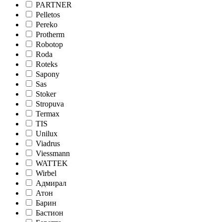
PARTNER
Pelletos
Pereko
Protherm
Robotop
Roda
Roteks
Sapony
Sas
Stoker
Stropuva
Termax
TIS
Unilux
Viadrus
Viessmann
WATTEK
Wirbel
Адмирал
Атон
Барин
Бастион