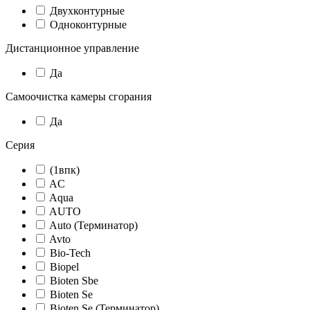
Двухконтурные
Одноконтурные
Дистанционное управление
Да
Самоочистка камеры сгорания
Да
Серия
(1впк)
AC
Aqua
AUTO
Auto (Терминатор)
Avto
Bio-Tech
Biopel
Bioten Sbe
Bioten Se
Bioten Se (Терминатор)