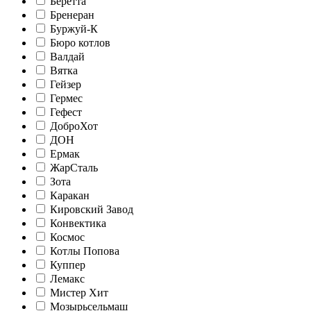
Беретта
Бренеран
Буржуй-К
Бюро котлов
Валдай
Вятка
Гейзер
Гермес
Гефест
ДоброХот
ДОН
Ермак
ЖарСталь
Зота
Каракан
Кировский Завод
Конвектика
Космос
Котлы Попова
Куппер
Лемакс
Мистер Хит
Мозырьсельмаш