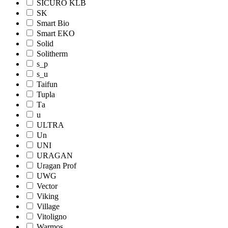
SICURO KLB
SK
Smart Bio
Smart EKO
Solid
Solitherm
s_p
s_u
Taifun
Tupla
Tа
u
ULTRA
Un
UNI
URAGAN
Uragan Prof
UWG
Vector
Viking
Village
Vitoligno
Warmos