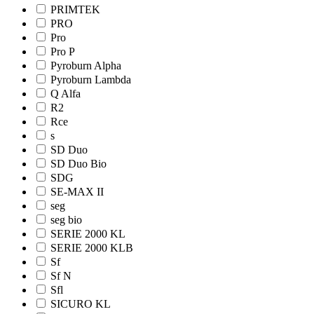
PRIMTEK
PRO
Pro
Pro Р
Pyroburn Alpha
Pyroburn Lambda
Q Alfa
R2
Rce
s
SD Duo
SD Duo Bio
SDG
SE-MAX II
seg
seg bio
SERIE 2000 KL
SERIE 2000 KLB
Sf
Sf N
Sfl
SICURO KL