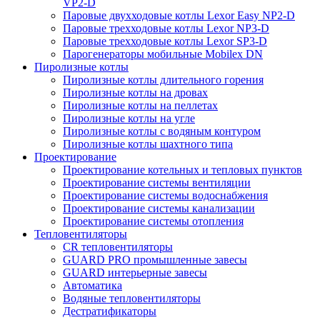
VP2-D
Паровые двухходовые котлы Lexor Easy NP2-D
Паровые трехходовые котлы Lexor NP3-D
Паровые трехходовые котлы Lexor SP3-D
Парогенераторы мобильные Mobilex DN
Пиролизные котлы
Пиролизные котлы длительного горения
Пиролизные котлы на дровах
Пиролизные котлы на пеллетах
Пиролизные котлы на угле
Пиролизные котлы с водяным контуром
Пиролизные котлы шахтного типа
Проектирование
Проектирование котельных и тепловых пунктов
Проектирование системы вентиляции
Проектирование системы водоснабжения
Проектирование системы канализации
Проектирование системы отопления
Тепловентиляторы
CR тепловентиляторы
GUARD PRO промышленные завесы
GUARD интерьерные завесы
Автоматика
Водяные тепловентиляторы
Дестратификаторы