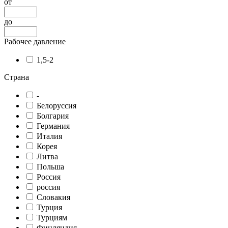
от
до
Рабочее давление
1,5-2
Страна
-
Белоруссия
Болгария
Германия
Италия
Корея
Литва
Польша
Россия
россия
Словакия
Турция
Турциям
Финляндия