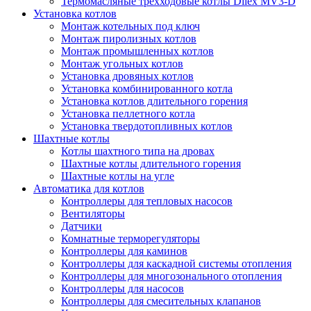
Термомасляные трехходовые котлы Dilex MV3-D
Установка котлов
Монтаж котельных под ключ
Монтаж пиролизных котлов
Монтаж промышленных котлов
Монтаж угольных котлов
Установка дровяных котлов
Установка комбинированного котла
Установка котлов длительного горения
Установка пеллетного котла
Установка твердотопливных котлов
Шахтные котлы
Котлы шахтного типа на дровах
Шахтные котлы длительного горения
Шахтные котлы на угле
Автоматика для котлов
Контроллеры для тепловых насосов
Вентиляторы
Датчики
Комнатные терморегуляторы
Контроллеры для каминов
Контроллеры для каскадной системы отопления
Контроллеры для многозонального отопления
Контроллеры для насосов
Контроллеры для смесительных клапанов