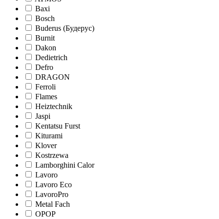
Baxi
Bosch
Buderus (Будерус)
Burnit
Dakon
Dedietrich
Defro
DRAGON
Ferroli
Flames
Heiztechnik
Jaspi
Kentatsu Furst
Kiturami
Klover
Kostrzewa
Lamborghini Calor
Lavoro
Lavoro Eco
LavoroPro
Metal Fach
OPOP