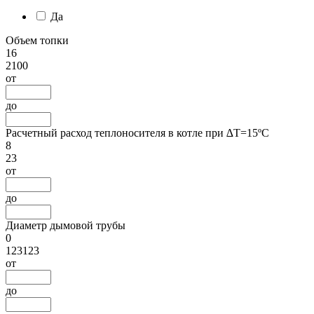
Да
Объем топки
16
2100
от
до
Расчетный расход теплоносителя в котле при ∆Т=15ºС
8
23
от
до
Диаметр дымовой трубы
0
123123
от
до