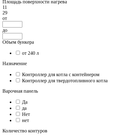
Площадь поверхности нагрева
11
29
от
до
Объем бункера
от 240 л
Назначение
Контроллер для котла с контейнером
Контроллер для твердотопливного котла
Варочная панель
Да
да
Нет
нет
Количество контуров