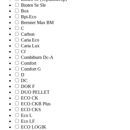
Bioten Se Sle
Box
Bpi-Eco
Brenner Max BM
C
Carbon
Caria Eco
Caria Lux
Cf
Combiburn Dc-A
Comfort
Comfort G
D
DC
DOR F
DUO PELLET
ECO CK
ECO CKB Plus
ECO CKS
Eco L
Eco LF
ECO LOGIK