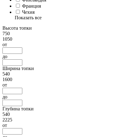
Франция
Чехия
Показать все
Высота топки
750
1050
от
до
Ширина топки
540
1600
от
до
Глубина топки
540
2225
от