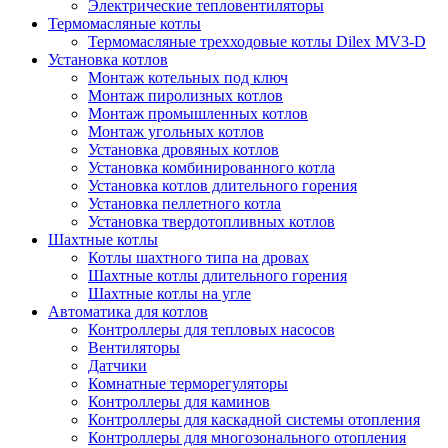
Электрические тепловентиляторы
Термомасляные котлы
Термомасляные трехходовые котлы Dilex MV3-D
Установка котлов
Монтаж котельных под ключ
Монтаж пиролизных котлов
Монтаж промышленных котлов
Монтаж угольных котлов
Установка дровяных котлов
Установка комбинированного котла
Установка котлов длительного горения
Установка пеллетного котла
Установка твердотопливных котлов
Шахтные котлы
Котлы шахтного типа на дровах
Шахтные котлы длительного горения
Шахтные котлы на угле
Автоматика для котлов
Контроллеры для тепловых насосов
Вентиляторы
Датчики
Комнатные терморегуляторы
Контроллеры для каминов
Контроллеры для каскадной системы отопления
Контроллеры для многозонального отопления