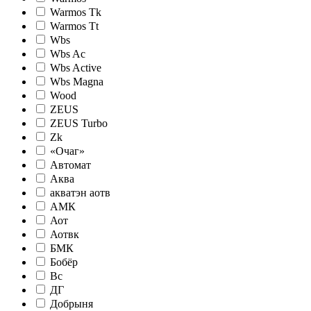
Warmos Tk
Warmos Tt
Wbs
Wbs Ac
Wbs Active
Wbs Magna
Wood
ZEUS
ZEUS Turbo
Zk
«Очаг»
Автомат
Аква
акватэн аотв
АМК
Аот
Аотвк
БМК
Бобёр
Вс
ДГ
Добрыня