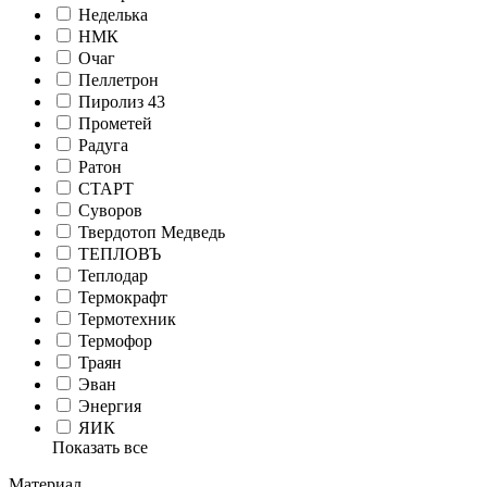
Неделька
НМК
Очаг
Пеллетрон
Пиролиз 43
Прометей
Радуга
Ратон
СТАРТ
Суворов
Твердотоп Медведь
ТЕПЛОВЪ
Теплодар
Термокрафт
Термотехник
Термофор
Траян
Эван
Энергия
ЯИК
Показать все
Материал