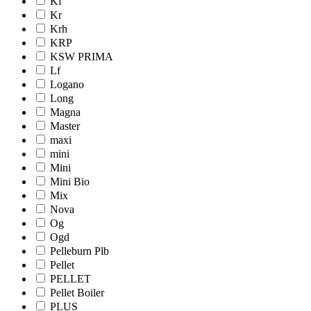
Kf
Kr
Krh
KRP
KSW PRIMA
Lf
Logano
Long
Magna
Master
maxi
mini
Mini
Mini Bio
Mix
Nova
Og
Ogd
Pelleburn Plb
Pellet
PELLET
Pellet Boiler
PLUS