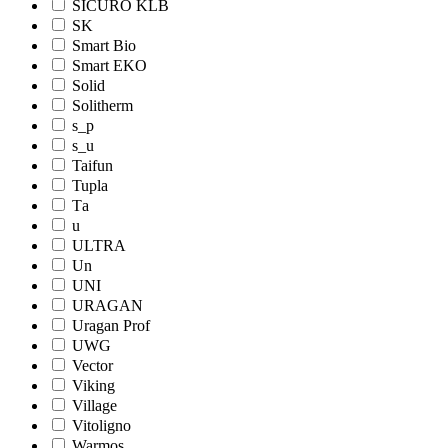
SICURO KLB
SK
Smart Bio
Smart EKO
Solid
Solitherm
s_p
s_u
Taifun
Tupla
Tа
u
ULTRA
Un
UNI
URAGAN
Uragan Prof
UWG
Vector
Viking
Village
Vitoligno
Warmos