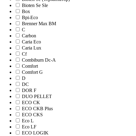
Bioten Se Sle
Box
Bpi-Eco
Brenner Max BM
C
Carbon
Caria Eco
Caria Lux
Cf
Combiburn Dc-A
Comfort
Comfort G
D
DC
DOR F
DUO PELLET
ECO CK
ECO CKB Plus
ECO CKS
Eco L
Eco LF
ECO LOGIK