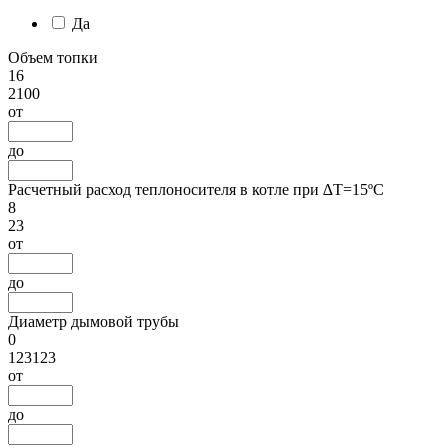
Да
Объем топки
16
2100
от
до
Расчетный расход теплоносителя в котле при ∆Т=15ºС
8
23
от
до
Диаметр дымовой трубы
0
123123
от
до