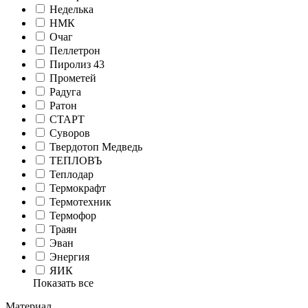
Неделька
НМК
Очаг
Пеллетрон
Пиролиз 43
Прометей
Радуга
Ратон
СТАРТ
Суворов
Твердотоп Медведь
ТЕПЛОВЪ
Теплодар
Термокрафт
Термотехник
Термофор
Траян
Эван
Энергия
ЯИК
Показать все
Материал