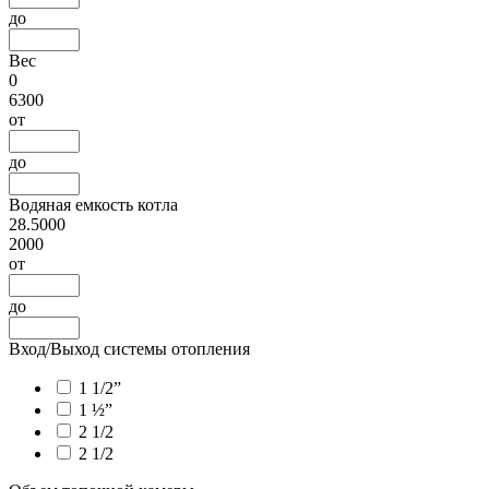
до
Вес
0
6300
от
до
Водяная емкость котла
28.5000
2000
от
до
Вход/Выход системы отопления
1 1/2”
1 ½”
2 1/2
2 1/2