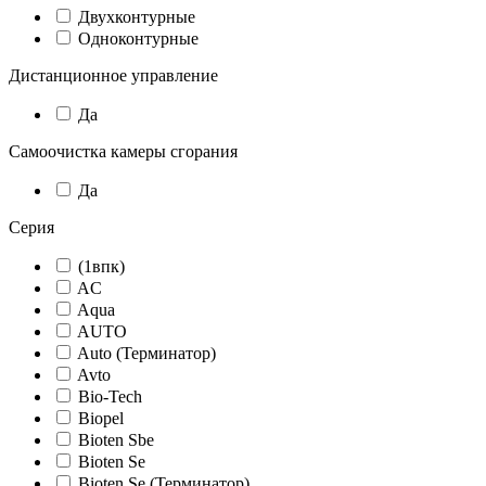
Двухконтурные
Одноконтурные
Дистанционное управление
Да
Самоочистка камеры сгорания
Да
Серия
(1впк)
AC
Aqua
AUTO
Auto (Терминатор)
Avto
Bio-Tech
Biopel
Bioten Sbe
Bioten Se
Bioten Se (Терминатор)