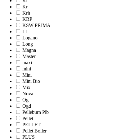
Kf
Kr
Krh
KRP
KSW PRIMA
Lf
Logano
Long
Magna
Master
maxi
mini
Mini
Mini Bio
Mix
Nova
Og
Ogd
Pelleburn Plb
Pellet
PELLET
Pellet Boiler
PLUS