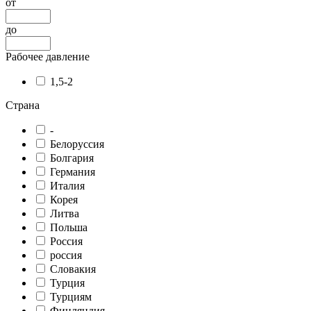
от
до
Рабочее давление
1,5-2
Страна
-
Белоруссия
Болгария
Германия
Италия
Корея
Литва
Польша
Россия
россия
Словакия
Турция
Турциям
Финляндия