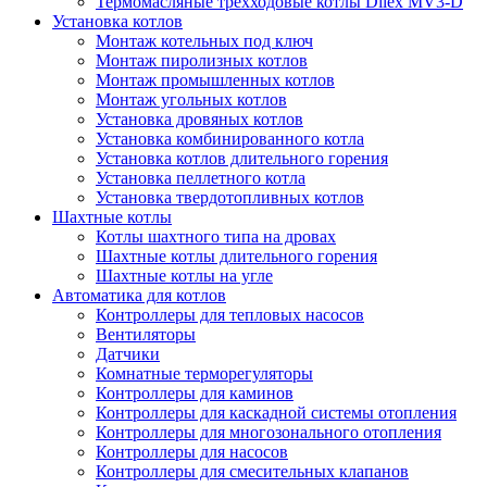
Термомасляные трехходовые котлы Dilex MV3-D
Установка котлов
Монтаж котельных под ключ
Монтаж пиролизных котлов
Монтаж промышленных котлов
Монтаж угольных котлов
Установка дровяных котлов
Установка комбинированного котла
Установка котлов длительного горения
Установка пеллетного котла
Установка твердотопливных котлов
Шахтные котлы
Котлы шахтного типа на дровах
Шахтные котлы длительного горения
Шахтные котлы на угле
Автоматика для котлов
Контроллеры для тепловых насосов
Вентиляторы
Датчики
Комнатные терморегуляторы
Контроллеры для каминов
Контроллеры для каскадной системы отопления
Контроллеры для многозонального отопления
Контроллеры для насосов
Контроллеры для смесительных клапанов