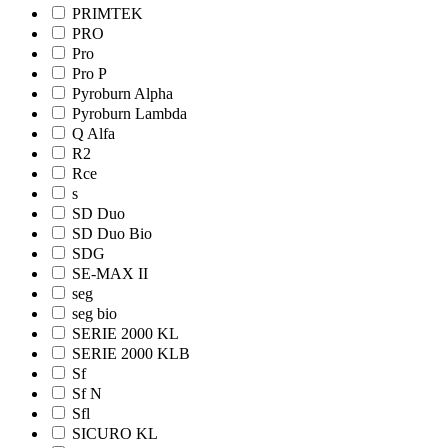
PRIMTEK
PRO
Pro
Pro Р
Pyroburn Alpha
Pyroburn Lambda
Q Alfa
R2
Rce
s
SD Duo
SD Duo Bio
SDG
SE-MAX II
seg
seg bio
SERIE 2000 KL
SERIE 2000 KLB
Sf
Sf N
Sfl
SICURO KL