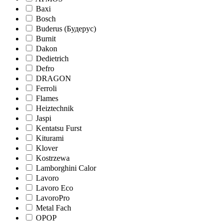
Baxi
Bosch
Buderus (Будерус)
Burnit
Dakon
Dedietrich
Defro
DRAGON
Ferroli
Flames
Heiztechnik
Jaspi
Kentatsu Furst
Kiturami
Klover
Kostrzewa
Lamborghini Calor
Lavoro
Lavoro Eco
LavoroPro
Metal Fach
OPOP