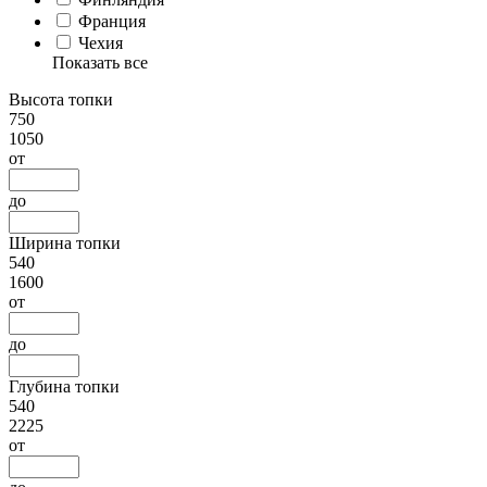
Франция
Чехия
Показать все
Высота топки
750
1050
от
до
Ширина топки
540
1600
от
до
Глубина топки
540
2225
от