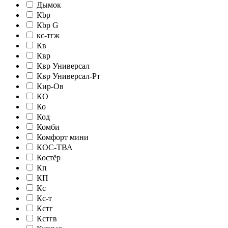
Дымок
Кbр
Кbр G
кc-тгж
Кв
Квр
Квр Универсал
Квр Универсал-Рт
Кир-Ов
КО
Ко
Код
Комби
Комфорт мини
КОС-ТВА
Костёр
Кп
КП
Кс
Кс-т
Кстг
Кстгв