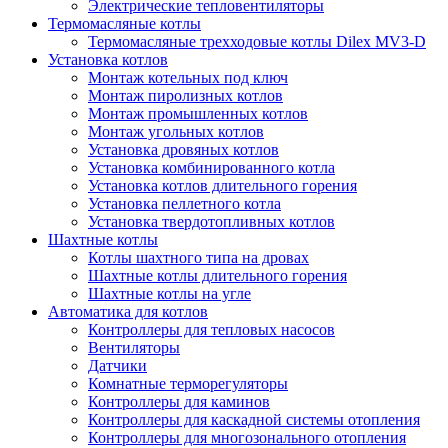
Электрические тепловентиляторы
Термомасляные котлы
Термомасляные трехходовые котлы Dilex MV3-D
Установка котлов
Монтаж котельных под ключ
Монтаж пиролизных котлов
Монтаж промышленных котлов
Монтаж угольных котлов
Установка дровяных котлов
Установка комбинированного котла
Установка котлов длительного горения
Установка пеллетного котла
Установка твердотопливных котлов
Шахтные котлы
Котлы шахтного типа на дровах
Шахтные котлы длительного горения
Шахтные котлы на угле
Автоматика для котлов
Контроллеры для тепловых насосов
Вентиляторы
Датчики
Комнатные терморегуляторы
Контроллеры для каминов
Контроллеры для каскадной системы отопления
Контроллеры для многозонального отопления