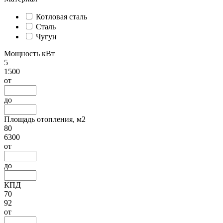
Котловая сталь
Сталь
Чугун
Мощность кВт
5
1500
от
до
Площадь отопления, м2
80
6300
от
до
КПД
70
92
от