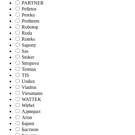
PARTNER
Pelletos
Pereko
Protherm
Robotop
Roda
Roteks
Sapony
Sas
Stoker
Stropuva
Termax
TIS
Unilux
Viadrus
Viessmann
WATTEK
Wirbel
Адмирал
Атон
Барин
Бастион