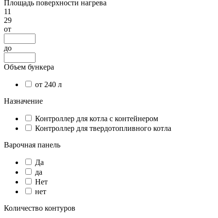
Площадь поверхности нагрева
11
29
от
до
Объем бункера
от 240 л
Назначение
Контроллер для котла с контейнером
Контроллер для твердотопливного котла
Варочная панель
Да
да
Нет
нет
Количество контуров