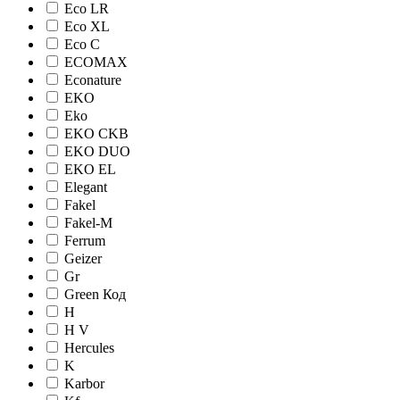
Eco LR
Eco XL
Eco С
ECOMAX
Econature
EKO
Eko
EKO CKB
EKO DUO
EKO EL
Elegant
Fakel
Fakel-M
Ferrum
Geizer
Gr
Green Код
H
H V
Hercules
K
Karbor