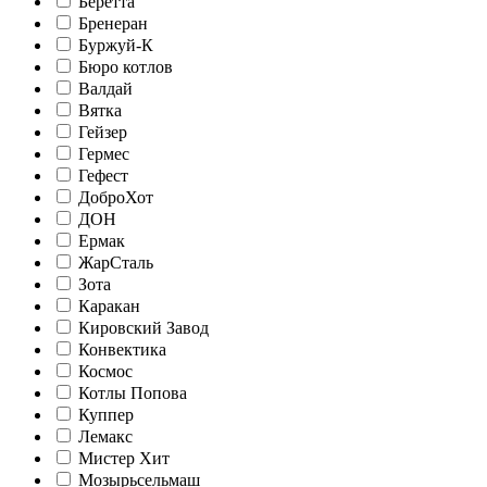
Беретта
Бренеран
Буржуй-К
Бюро котлов
Валдай
Вятка
Гейзер
Гермес
Гефест
ДоброХот
ДОН
Ермак
ЖарСталь
Зота
Каракан
Кировский Завод
Конвектика
Космос
Котлы Попова
Куппер
Лемакс
Мистер Хит
Мозырьсельмаш