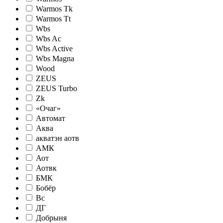
Warmos Tk
Warmos Tt
Wbs
Wbs Ac
Wbs Active
Wbs Magna
Wood
ZEUS
ZEUS Turbo
Zk
«Очаг»
Автомат
Аква
акватэн аотв
АМК
Аот
Аотвк
БМК
Бобёр
Вс
ДГ
Добрыня