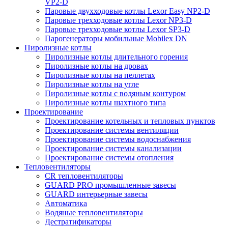
VP2-D
Паровые двухходовые котлы Lexor Easy NP2-D
Паровые трехходовые котлы Lexor NP3-D
Паровые трехходовые котлы Lexor SP3-D
Парогенераторы мобильные Mobilex DN
Пиролизные котлы
Пиролизные котлы длительного горения
Пиролизные котлы на дровах
Пиролизные котлы на пеллетах
Пиролизные котлы на угле
Пиролизные котлы с водяным контуром
Пиролизные котлы шахтного типа
Проектирование
Проектирование котельных и тепловых пунктов
Проектирование системы вентиляции
Проектирование системы водоснабжения
Проектирование системы канализации
Проектирование системы отопления
Тепловентиляторы
CR тепловентиляторы
GUARD PRO промышленные завесы
GUARD интерьерные завесы
Автоматика
Водяные тепловентиляторы
Дестратификаторы