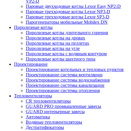
VP2-D
Паровые двухходовые котлы Lexor Easy NP2-D
Паровые трехходовые котлы Lexor NP3-D
Паровые трехходовые котлы Lexor SP3-D
Парогенераторы мобильные Mobilex DN
Пиролизные котлы
Пиролизные котлы длительного горения
Пиролизные котлы на дровах
Пиролизные котлы на пеллетах
Пиролизные котлы на угле
Пиролизные котлы с водяным контуром
Пиролизные котлы шахтного типа
Проектирование
Проектирование котельных и тепловых пунктов
Проектирование системы вентиляции
Проектирование системы водоснабжения
Проектирование системы канализации
Проектирование системы отопления
Тепловентиляторы
CR тепловентиляторы
GUARD PRO промышленные завесы
GUARD интерьерные завесы
Автоматика
Водяные тепловентиляторы
Дестратификаторы