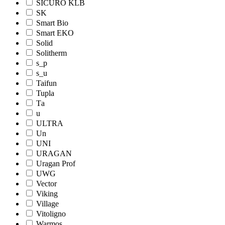
SICURO KLB
SK
Smart Bio
Smart EKO
Solid
Solitherm
s_p
s_u
Taifun
Tupla
Tа
u
ULTRA
Un
UNI
URAGAN
Uragan Prof
UWG
Vector
Viking
Village
Vitoligno
Warmos