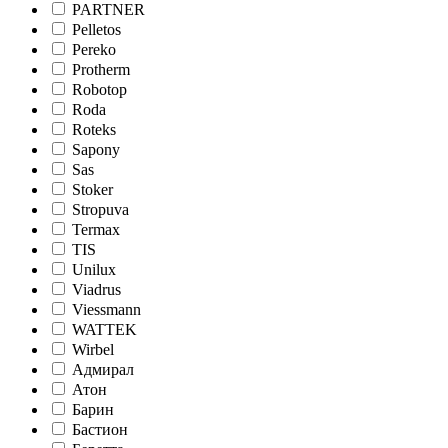
PARTNER
Pelletos
Pereko
Protherm
Robotop
Roda
Roteks
Sapony
Sas
Stoker
Stropuva
Termax
TIS
Unilux
Viadrus
Viessmann
WATTEK
Wirbel
Адмирал
Атон
Барин
Бастион