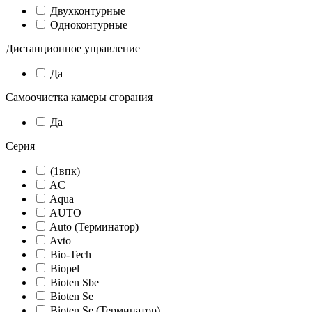
Двухконтурные
Одноконтурные
Дистанционное управление
Да
Самоочистка камеры сгорания
Да
Серия
(1впк)
AC
Aqua
AUTO
Auto (Терминатор)
Avto
Bio-Tech
Biopel
Bioten Sbe
Bioten Se
Bioten Se (Терминатор)