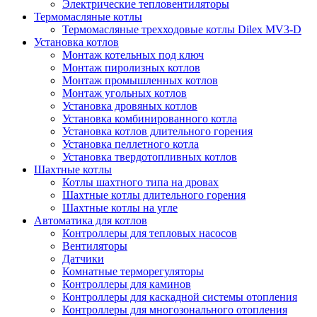
Электрические тепловентиляторы
Термомасляные котлы
Термомасляные трехходовые котлы Dilex MV3-D
Установка котлов
Монтаж котельных под ключ
Монтаж пиролизных котлов
Монтаж промышленных котлов
Монтаж угольных котлов
Установка дровяных котлов
Установка комбинированного котла
Установка котлов длительного горения
Установка пеллетного котла
Установка твердотопливных котлов
Шахтные котлы
Котлы шахтного типа на дровах
Шахтные котлы длительного горения
Шахтные котлы на угле
Автоматика для котлов
Контроллеры для тепловых насосов
Вентиляторы
Датчики
Комнатные терморегуляторы
Контроллеры для каминов
Контроллеры для каскадной системы отопления
Контроллеры для многозонального отопления