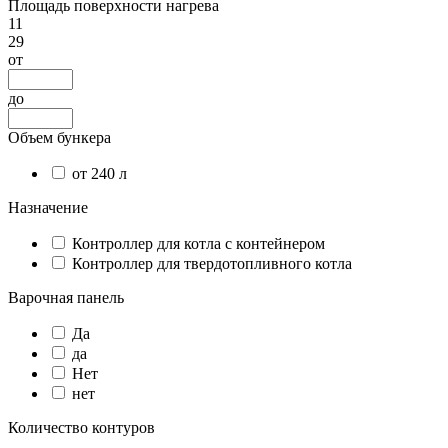
Площадь поверхности нагрева
11
29
от
до
Объем бункера
от 240 л
Назначение
Контроллер для котла с контейнером
Контроллер для твердотопливного котла
Варочная панель
Да
да
Нет
нет
Количество контуров