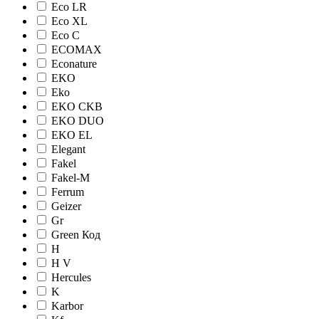
Eco LR
Eco XL
Eco С
ECOMAX
Econature
EKO
Eko
EKO CKB
EKO DUO
EKO EL
Elegant
Fakel
Fakel-M
Ferrum
Geizer
Gr
Green Код
H
H V
Hercules
K
Karbor