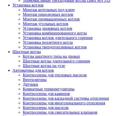
Термомасляные трехходовые котлы Dilex MV3-D
Установка котлов
Монтаж котельных под ключ
Монтаж пиролизных котлов
Монтаж промышленных котлов
Монтаж угольных котлов
Установка дровяных котлов
Установка комбинированного котла
Установка котлов длительного горения
Установка пеллетного котла
Установка твердотопливных котлов
Шахтные котлы
Котлы шахтного типа на дровах
Шахтные котлы длительного горения
Шахтные котлы на угле
Автоматика для котлов
Контроллеры для тепловых насосов
Вентиляторы
Датчики
Комнатные терморегуляторы
Контроллеры для каминов
Контроллеры для каскадной системы отопления
Контроллеры для многозонального отопления
Контроллеры для насосов
Контроллеры для смесительных клапанов