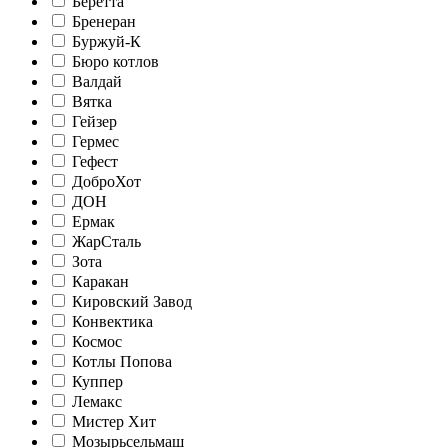
Беретта
Бренеран
Буржуй-К
Бюро котлов
Валдай
Вятка
Гейзер
Гермес
Гефест
ДоброХот
ДОН
Ермак
ЖарСталь
Зота
Каракан
Кировский Завод
Конвектика
Космос
Котлы Попова
Куппер
Лемакс
Мистер Хит
Мозырьсельмаш