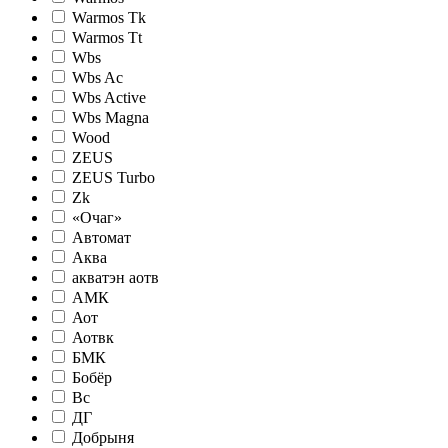
Warmos Tk
Warmos Tt
Wbs
Wbs Ac
Wbs Active
Wbs Magna
Wood
ZEUS
ZEUS Turbo
Zk
«Очаг»
Автомат
Аква
акватэн аотв
АМК
Аот
Аотвк
БМК
Бобёр
Вс
ДГ
Добрыня