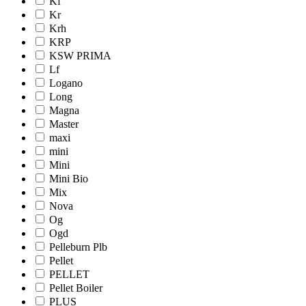
Kf
Kr
Krh
KRP
KSW PRIMA
Lf
Logano
Long
Magna
Master
maxi
mini
Mini
Mini Bio
Mix
Nova
Og
Ogd
Pelleburn Plb
Pellet
PELLET
Pellet Boiler
PLUS