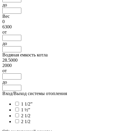
до
Вес
0
6300
от
до
Водяная емкость котла
28.5000
2000
от
до
Вход/Выход системы отопления
1 1/2”
1 ½”
2 1/2
2 1/2