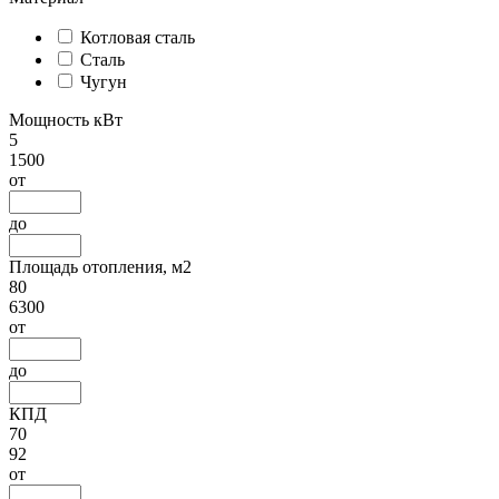
Котловая сталь
Сталь
Чугун
Мощность кВт
5
1500
от
до
Площадь отопления, м2
80
6300
от
до
КПД
70
92
от