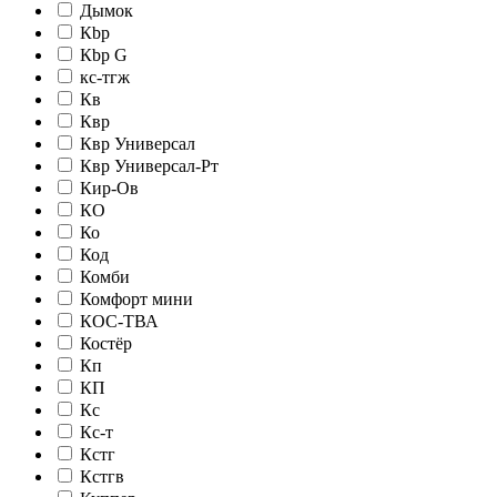
Дымок
Кbр
Кbр G
кc-тгж
Кв
Квр
Квр Универсал
Квр Универсал-Рт
Кир-Ов
КО
Ко
Код
Комби
Комфорт мини
КОС-ТВА
Костёр
Кп
КП
Кс
Кс-т
Кстг
Кстгв