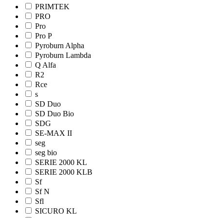
PRIMTEK
PRO
Pro
Pro Р
Pyroburn Alpha
Pyroburn Lambda
Q Alfa
R2
Rce
s
SD Duo
SD Duo Bio
SDG
SE-MAX II
seg
seg bio
SERIE 2000 KL
SERIE 2000 KLB
Sf
Sf N
Sfl
SICURO KL