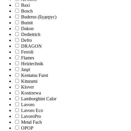
Baxi
Bosch
Buderus (Будерус)
Burnit
Dakon
Dedietrich
Defro
DRAGON
Ferroli
Flames
Heiztechnik
Jaspi
Kentatsu Furst
Kiturami
Klover
Kostrzewa
Lamborghini Calor
Lavoro
Lavoro Eco
LavoroPro
Metal Fach
OPOP