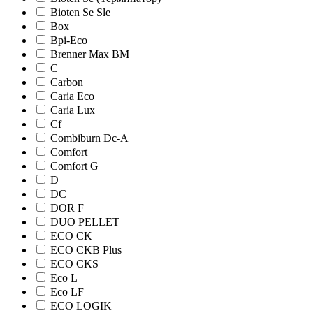
Bioten Se Sle
Box
Bpi-Eco
Brenner Max BM
C
Carbon
Caria Eco
Caria Lux
Cf
Combiburn Dc-A
Comfort
Comfort G
D
DC
DOR F
DUO PELLET
ECO CK
ECO CKB Plus
ECO CKS
Eco L
Eco LF
ECO LOGIK