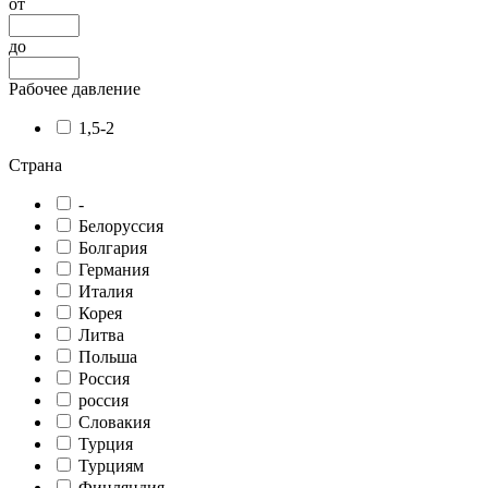
от
до
Рабочее давление
1,5-2
Страна
-
Белоруссия
Болгария
Германия
Италия
Корея
Литва
Польша
Россия
россия
Словакия
Турция
Турциям
Финляндия