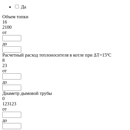
Да
Объем топки
16
2100
от
до
Расчетный расход теплоносителя в котле при ∆Т=15ºС
8
23
от
до
Диаметр дымовой трубы
0
123123
от
до