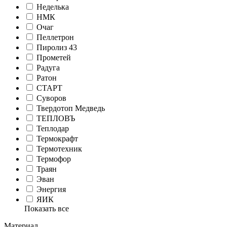
Неделька
НМК
Очаг
Пеллетрон
Пиролиз 43
Прометей
Радуга
Ратон
СТАРТ
Суворов
Твердотоп Медведь
ТЕПЛОВЪ
Теплодар
Термокрафт
Термотехник
Термофор
Траян
Эван
Энергия
ЯИК
Показать все
Материал