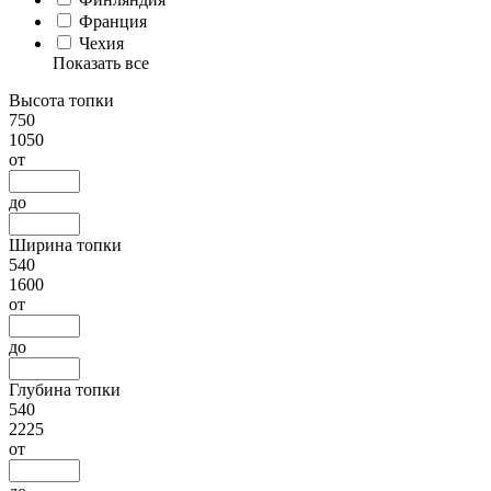
Франция
Чехия
Показать все
Высота топки
750
1050
от
до
Ширина топки
540
1600
от
до
Глубина топки
540
2225
от