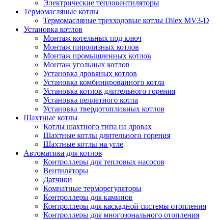
Электрические тепловентиляторы
Термомасляные котлы
Термомасляные трехходовые котлы Dilex MV3-D
Установка котлов
Монтаж котельных под ключ
Монтаж пиролизных котлов
Монтаж промышленных котлов
Монтаж угольных котлов
Установка дровяных котлов
Установка комбинированного котла
Установка котлов длительного горения
Установка пеллетного котла
Установка твердотопливных котлов
Шахтные котлы
Котлы шахтного типа на дровах
Шахтные котлы длительного горения
Шахтные котлы на угле
Автоматика для котлов
Контроллеры для тепловых насосов
Вентиляторы
Датчики
Комнатные терморегуляторы
Контроллеры для каминов
Контроллеры для каскадной системы отопления
Контроллеры для многозонального отопления