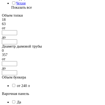
Чехия
Показать все
Объем топки
18
63
от
до
Диаметр дымовой трубы
0
357
от
до
Объем бункера
от 240 л
Варочная панель
Да