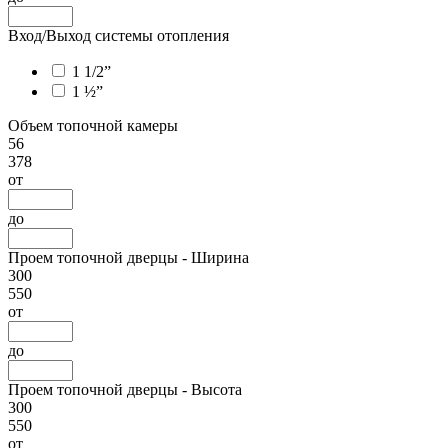
Вход/Выход системы отопления
1 1/2”
1 ½”
Объем топочной камеры
56
378
от
до
Проем топочной дверцы - Ширина
300
550
от
до
Проем топочной дверцы - Высота
300
550
от