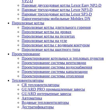
VP2-D
Паровые двухходовые котлы Lexor Easy NP2-D
Паровые трехходовые котлы Lexor NP3-D
Паровые трехходовые котлы Lexor SP3-D
Парогенераторы мобильные Mobilex DN
Пиролизные котлы
Пиролизные котлы длительного горения
Пиролизные котлы на дровах
Пиролизные котлы на пеллетах
Пиролизные котлы на угле
Пиролизные котлы с водяным контуром
Пиролизные котлы шахтного типа
Проектирование
Проектирование котельных и тепловых пунктов
Проектирование системы вентиляции
Проектирование системы водоснабжения
Проектирование системы канализации
Проектирование системы отопления
Тепловентиляторы
CR тепловентиляторы
GUARD PRO промышленные завесы
GUARD интерьерные завесы
Автоматика
Водяные тепловентиляторы
Дестратификаторы