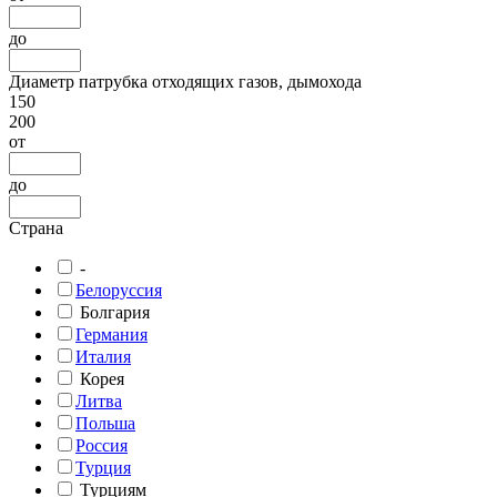
до
Диаметр патрубка отходящих газов, дымохода
150
200
от
до
Страна
-
Белоруссия
Болгария
Германия
Италия
Корея
Литва
Польша
Россия
Турция
Турциям