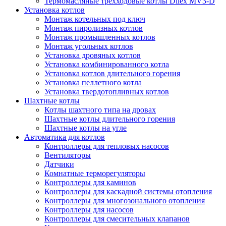
Термомасляные трехходовые котлы Dilex MV3-D
Установка котлов
Монтаж котельных под ключ
Монтаж пиролизных котлов
Монтаж промышленных котлов
Монтаж угольных котлов
Установка дровяных котлов
Установка комбинированного котла
Установка котлов длительного горения
Установка пеллетного котла
Установка твердотопливных котлов
Шахтные котлы
Котлы шахтного типа на дровах
Шахтные котлы длительного горения
Шахтные котлы на угле
Автоматика для котлов
Контроллеры для тепловых насосов
Вентиляторы
Датчики
Комнатные терморегуляторы
Контроллеры для каминов
Контроллеры для каскадной системы отопления
Контроллеры для многозонального отопления
Контроллеры для насосов
Контроллеры для смесительных клапанов