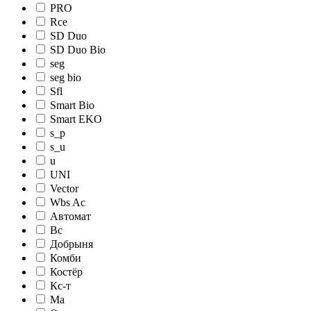
PRO
Rce
SD Duo
SD Duo Bio
seg
seg bio
Sfl
Smart Bio
Smart EKO
s_p
s_u
u
UNI
Vector
Wbs Ac
Автомат
Вс
Добрыня
Комби
Костёр
Кс-т
Ма