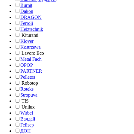
Burnit
Dakon
DRAGON
Ferroli
Heiztechnik
Kiturami
Klover
Kostrzewa
Lavoro Eco
Metal Fach
OPOP
PARTNER
Pelletos
Robotop
Roteks
Stropuva
TIS
Unilux
Wirbel
Валдай
Гейзер
ДОН