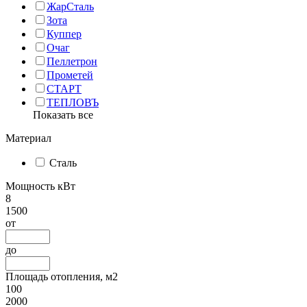
ЖарСталь
Зота
Куппер
Очаг
Пеллетрон
Прометей
СТАРТ
ТЕПЛОВЪ
Показать все
Материал
Сталь
Мощность кВт
8
1500
от
до
Площадь отопления, м2
100
2000