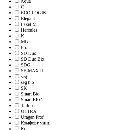
Aqua
C
ECO LOGIK
Elegant
Fakel-M
Hercules
K
Mix
Pro
SD Duo
SD Duo Bio
SDG
SE-MAX II
seg
seg bio
SK
Smart Bio
Smart EKO
Taifun
ULTRA
Uragan Prof
Комфорт мини
Кп