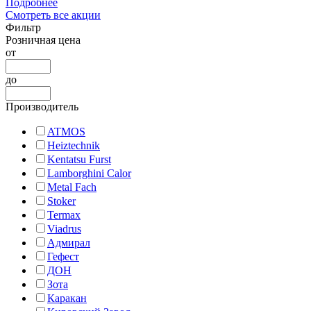
Подробнее
Смотреть все акции
Фильтр
Розничная цена
от
до
Производитель
ATMOS
Heiztechnik
Kentatsu Furst
Lamborghini Calor
Metal Fach
Stoker
Termax
Viadrus
Адмирал
Гефест
ДОН
Зота
Каракан