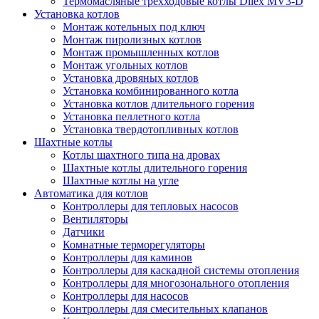
Термомасляные трехходовые котлы Dilex MV3-D
Установка котлов
Монтаж котельных под ключ
Монтаж пиролизных котлов
Монтаж промышленных котлов
Монтаж угольных котлов
Установка дровяных котлов
Установка комбинированного котла
Установка котлов длительного горения
Установка пеллетного котла
Установка твердотопливных котлов
Шахтные котлы
Котлы шахтного типа на дровах
Шахтные котлы длительного горения
Шахтные котлы на угле
Автоматика для котлов
Контроллеры для тепловых насосов
Вентиляторы
Датчики
Комнатные терморегуляторы
Контроллеры для каминов
Контроллеры для каскадной системы отопления
Контроллеры для многозонального отопления
Контроллеры для насосов
Контроллеры для смесительных клапанов