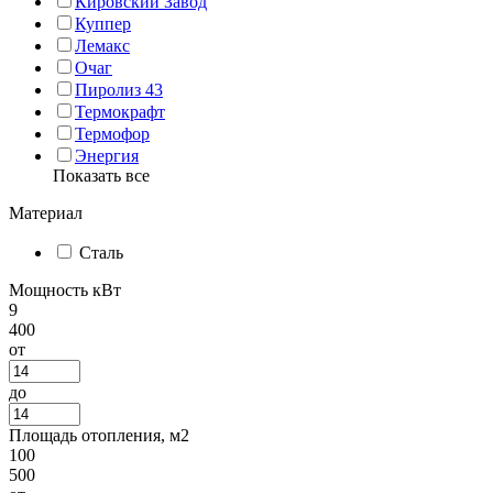
Кировский Завод
Куппер
Лемакс
Очаг
Пиролиз 43
Термокрафт
Термофор
Энергия
Показать все
Материал
Сталь
Мощность кВт
9
400
от
до
Площадь отопления, м2
100
500