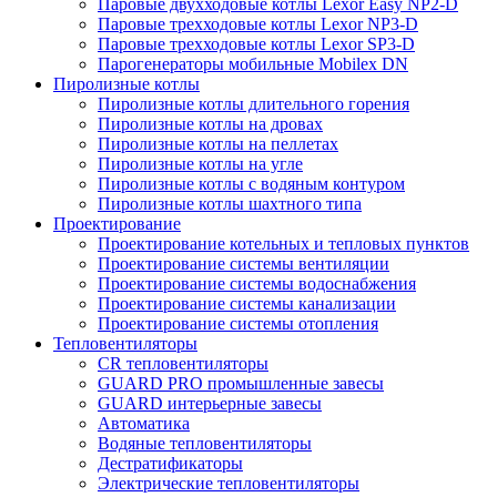
Паровые двухходовые котлы Lexor Easy NP2-D
Паровые трехходовые котлы Lexor NP3-D
Паровые трехходовые котлы Lexor SP3-D
Парогенераторы мобильные Mobilex DN
Пиролизные котлы
Пиролизные котлы длительного горения
Пиролизные котлы на дровах
Пиролизные котлы на пеллетах
Пиролизные котлы на угле
Пиролизные котлы с водяным контуром
Пиролизные котлы шахтного типа
Проектирование
Проектирование котельных и тепловых пунктов
Проектирование системы вентиляции
Проектирование системы водоснабжения
Проектирование системы канализации
Проектирование системы отопления
Тепловентиляторы
CR тепловентиляторы
GUARD PRO промышленные завесы
GUARD интерьерные завесы
Автоматика
Водяные тепловентиляторы
Дестратификаторы
Электрические тепловентиляторы