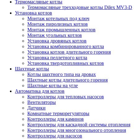
Термомасляные котлы
Термомасляные трехходовые котлы Dilex MV3-D
Установка котлов
Монтаж котельных под ключ
Монтаж пиролизных котлов
Монтаж промышленных котлов
Монтаж угольных котлов
Установка дровяных котлов
Установка комбинированного котла
Установка котлов длительного горения
Установка пеллетного котла
Установка твердотопливных котлов
Шахтные котлы
Котлы шахтного типа на дровах
Шахтные котлы длительного горения
Шахтные котлы на угле
Автоматика для котлов
Контроллеры для тепловых насосов
Вентиляторы
Датчики
Комнатные терморегуляторы
Контроллеры для каминов
Контроллеры для каскадной системы отопления
Контроллеры для многозонального отопления
Контроллеры для насосов