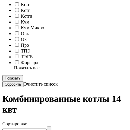
Кс-т
Кстг
Кстгв
Кчм
Кчм Микро
Овк
Ок
Про
ТПЭ
ТЭГВ
Форвард
Показать все
Очистить список
Комбинированные котлы 14
квт
Сортировка: