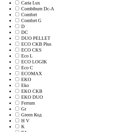
Caria Lux
Combiburn Dc-A
Comfort
Comfort G
D
DC
DUO PELLET
ECO CKB Plus
ECO CKS
Eco L
ECO LOGIK
Eco С
ECOMAX
EKO
Eko
EKO CKB
EKO DUO
Ferrum
Gr
Green Код
H V
K