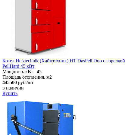
Котел Heiztechnik (Хайцтехник) HT DasPell Duo с горелкой
PellHard 45 кВт
Мощность кВт
45
Площадь отопления, м2
445500
руб./шт
в наличии
Купить