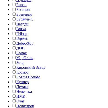
Барин
Бастион
Бренеран
Буржуй-К
Валдай
Вятка
Гейзер
Гермес
ДоброХот
ДОН
Ермак
ЖарСталь
Зота
Кировский Завод
Космос
Котлы Попова
Куппер
Лемакс
Неделька
НМК
Очаг
Пеллетрон