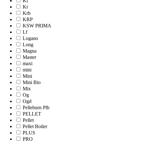
Kf
Kr
Krh
KRP
KSW PRIMA
Lf
Logano
Long
Magna
Master
maxi
mini
Mini
Mini Bio
Mix
Og
Ogd
Pelleburn Plb
PELLET
Pellet
Pellet Boiler
PLUS
PRO