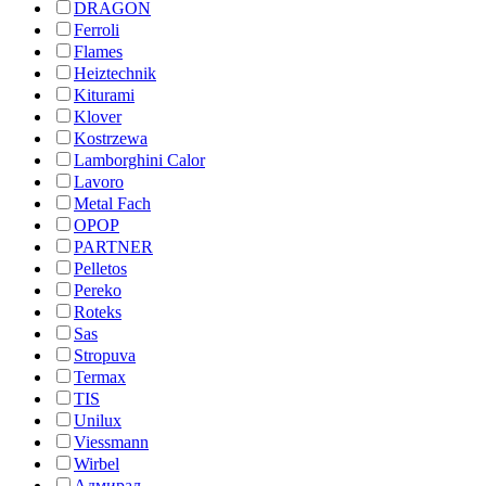
DRAGON
Ferroli
Flames
Heiztechnik
Kiturami
Klover
Kostrzewa
Lamborghini Calor
Lavoro
Metal Fach
OPOP
PARTNER
Pelletos
Pereko
Roteks
Sas
Stropuva
Termax
TIS
Unilux
Viessmann
Wirbel
Адмирал