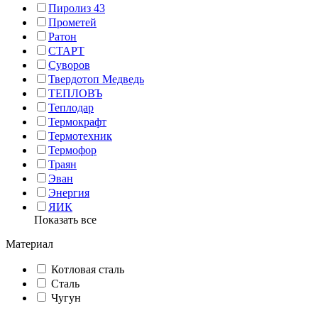
Пиролиз 43
Прометей
Ратон
СТАРТ
Суворов
Твердотоп Медведь
ТЕПЛОВЪ
Теплодар
Термокрафт
Термотехник
Термофор
Траян
Эван
Энергия
ЯИК
Показать все
Материал
Котловая сталь
Сталь
Чугун