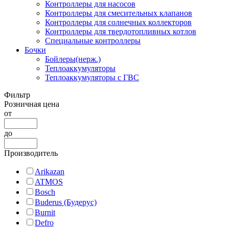
Контроллеры для насосов
Контроллеры для смесительных клапанов
Контроллеры для солнечных коллекторов
Контроллеры для твердотопливных котлов
Специальные контроллеры
Бочки
Бойлеры(нерж.)
Теплоаккумуляторы
Теплоаккумуляторы с ГВС
Фильтр
Розничная цена
от
до
Производитель
Arikazan
ATMOS
Bosch
Buderus (Будерус)
Burnit
Defro