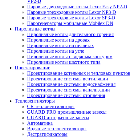
VP2-D
Паровые двухходовые котлы Lexor Easy NP2-D
Паровые трехходовые котлы Lexor NP3-D
Паровые трехходовые котлы Lexor SP3-D
Парогенераторы мобильные Mobilex DN
Пиролизные котлы
Пиролизные котлы длительного горения
Пиролизные котлы на дровах
Пиролизные котлы на пеллетах
Пиролизные котлы на угле
Пиролизные котлы с водяным контуром
Пиролизные котлы шахтного типа
Проектирование
Проектирование котельных и тепловых пунктов
Проектирование системы вентиляции
Проектирование системы водоснабжения
Проектирование системы канализации
Проектирование системы отопления
Тепловентиляторы
CR тепловентиляторы
GUARD PRO промышленные завесы
GUARD интерьерные завесы
Автоматика
Водяные тепловентиляторы
Дестратификаторы