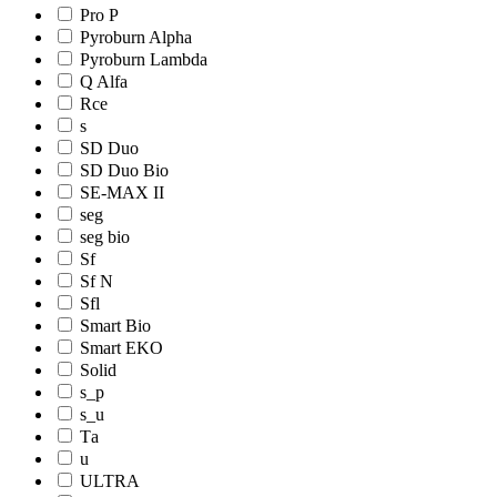
Pro Р
Pyroburn Alpha
Pyroburn Lambda
Q Alfa
Rce
s
SD Duo
SD Duo Bio
SE-MAX II
seg
seg bio
Sf
Sf N
Sfl
Smart Bio
Smart EKO
Solid
s_p
s_u
Tа
u
ULTRA