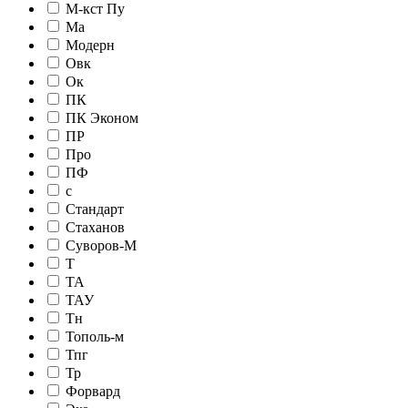
М-кст Пу
Ма
Модерн
Овк
Ок
ПК
ПК Эконом
ПР
Про
ПФ
с
Стандарт
Стаханов
Суворов-М
Т
ТА
ТАУ
Тн
Тополь-м
Тпг
Тр
Форвард