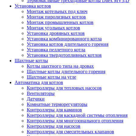
Термомасляные трехходовые котлы Dilex MV3-D
Установка котлов
Монтаж котельных под ключ
Монтаж пиролизных котлов
Монтаж промышленных котлов
Монтаж угольных котлов
Установка дровяных котлов
Установка комбинированного котла
Установка котлов длительного горения
Установка пеллетного котла
Установка твердотопливных котлов
Шахтные котлы
Котлы шахтного типа на дровах
Шахтные котлы длительного горения
Шахтные котлы на угле
Автоматика для котлов
Контроллеры для тепловых насосов
Вентиляторы
Датчики
Комнатные терморегуляторы
Контроллеры для каминов
Контроллеры для каскадной системы отопления
Контроллеры для многозонального отопления
Контроллеры для насосов
Контроллеры для смесительных клапанов