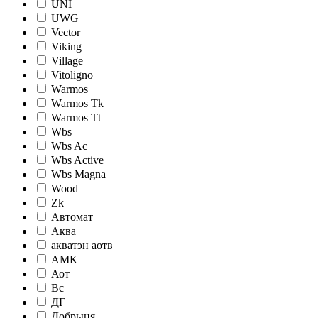
UNI
UWG
Vector
Viking
Village
Vitoligno
Warmos
Warmos Tk
Warmos Tt
Wbs
Wbs Ac
Wbs Active
Wbs Magna
Wood
Zk
Автомат
Аква
акватэн аотв
АМК
Аот
Вс
ДГ
Добрыня