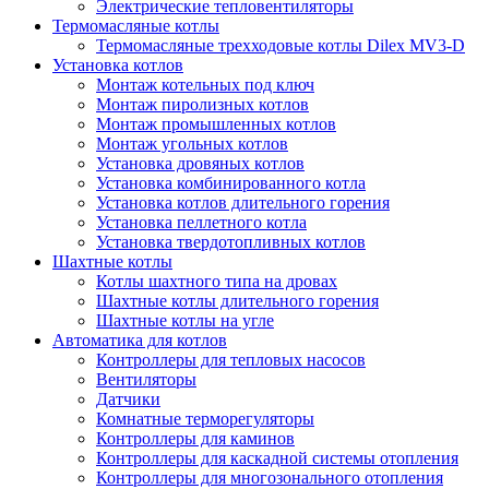
Электрические тепловентиляторы
Термомасляные котлы
Термомасляные трехходовые котлы Dilex MV3-D
Установка котлов
Монтаж котельных под ключ
Монтаж пиролизных котлов
Монтаж промышленных котлов
Монтаж угольных котлов
Установка дровяных котлов
Установка комбинированного котла
Установка котлов длительного горения
Установка пеллетного котла
Установка твердотопливных котлов
Шахтные котлы
Котлы шахтного типа на дровах
Шахтные котлы длительного горения
Шахтные котлы на угле
Автоматика для котлов
Контроллеры для тепловых насосов
Вентиляторы
Датчики
Комнатные терморегуляторы
Контроллеры для каминов
Контроллеры для каскадной системы отопления
Контроллеры для многозонального отопления