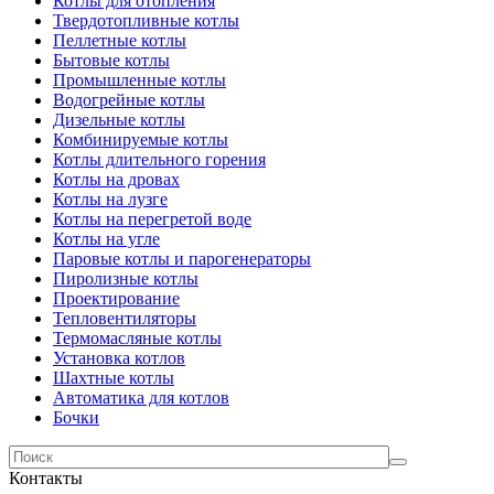
Котлы для отопления
Твердотопливные котлы
Пеллетные котлы
Бытовые котлы
Промышленные котлы
Водогрейные котлы
Дизельные котлы
Комбинируемые котлы
Котлы длительного горения
Котлы на дровах
Котлы на лузге
Котлы на перегретой воде
Котлы на угле
Паровые котлы и парогенераторы
Пиролизные котлы
Проектирование
Тепловентиляторы
Термомасляные котлы
Установка котлов
Шахтные котлы
Автоматика для котлов
Бочки
Контакты