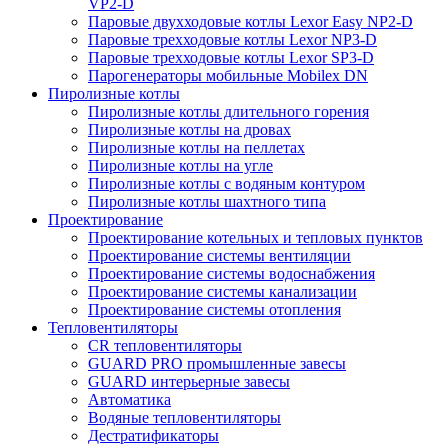
VP2-D
Паровые двухходовые котлы Lexor Easy NP2-D
Паровые трехходовые котлы Lexor NP3-D
Паровые трехходовые котлы Lexor SP3-D
Парогенераторы мобильные Mobilex DN
Пиролизные котлы
Пиролизные котлы длительного горения
Пиролизные котлы на дровах
Пиролизные котлы на пеллетах
Пиролизные котлы на угле
Пиролизные котлы с водяным контуром
Пиролизные котлы шахтного типа
Проектирование
Проектирование котельных и тепловых пунктов
Проектирование системы вентиляции
Проектирование системы водоснабжения
Проектирование системы канализации
Проектирование системы отопления
Тепловентиляторы
CR тепловентиляторы
GUARD PRO промышленные завесы
GUARD интерьерные завесы
Автоматика
Водяные тепловентиляторы
Дестратификаторы