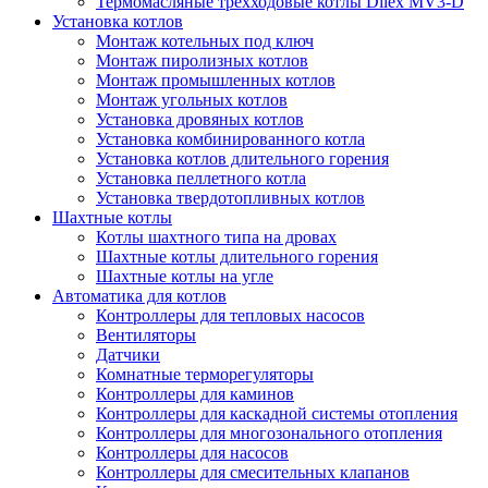
Термомасляные трехходовые котлы Dilex MV3-D
Установка котлов
Монтаж котельных под ключ
Монтаж пиролизных котлов
Монтаж промышленных котлов
Монтаж угольных котлов
Установка дровяных котлов
Установка комбинированного котла
Установка котлов длительного горения
Установка пеллетного котла
Установка твердотопливных котлов
Шахтные котлы
Котлы шахтного типа на дровах
Шахтные котлы длительного горения
Шахтные котлы на угле
Автоматика для котлов
Контроллеры для тепловых насосов
Вентиляторы
Датчики
Комнатные терморегуляторы
Контроллеры для каминов
Контроллеры для каскадной системы отопления
Контроллеры для многозонального отопления
Контроллеры для насосов
Контроллеры для смесительных клапанов