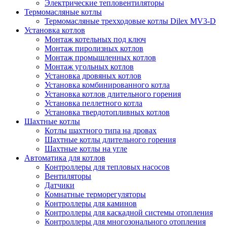
Электрические тепловентиляторы
Термомасляные котлы
Термомасляные трехходовые котлы Dilex MV3-D
Установка котлов
Монтаж котельных под ключ
Монтаж пиролизных котлов
Монтаж промышленных котлов
Монтаж угольных котлов
Установка дровяных котлов
Установка комбинированного котла
Установка котлов длительного горения
Установка пеллетного котла
Установка твердотопливных котлов
Шахтные котлы
Котлы шахтного типа на дровах
Шахтные котлы длительного горения
Шахтные котлы на угле
Автоматика для котлов
Контроллеры для тепловых насосов
Вентиляторы
Датчики
Комнатные терморегуляторы
Контроллеры для каминов
Контроллеры для каскадной системы отопления
Контроллеры для многозонального отопления