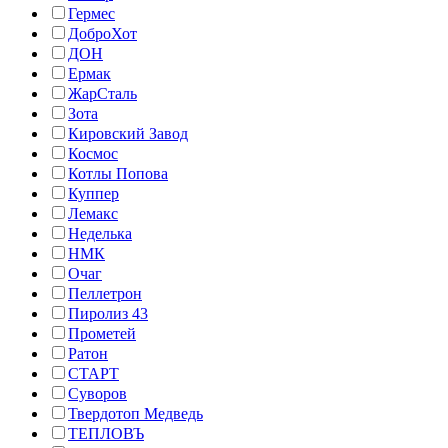
Гермес
ДоброХот
ДОН
Ермак
ЖарСталь
Зота
Кировский Завод
Космос
Котлы Попова
Куппер
Лемакс
Неделька
НМК
Очаг
Пеллетрон
Пиролиз 43
Прометей
Ратон
СТАРТ
Суворов
Твердотоп Медведь
ТЕПЛОВЪ