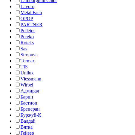
Lamborghini Calor
Lavoro
Metal Fach
OPOP
PARTNER
Pelletos
Pereko
Roteks
Sas
Stropuva
Termax
TIS
Unilux
Viessmann
Wirbel
Адмирал
Барин
Бастион
Бренеран
Буржуй-К
Валдай
Вятка
Гейзер