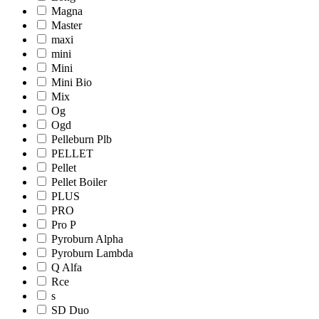
Magna
Master
maxi
mini
Mini
Mini Bio
Mix
Og
Ogd
Pelleburn Plb
PELLET
Pellet
Pellet Boiler
PLUS
PRO
Pro Р
Pyroburn Alpha
Pyroburn Lambda
Q Alfa
Rce
s
SD Duo