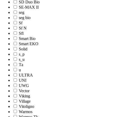
SD Duo Bio
SE-MAX II
seg
seg bio
Sf
Sf N
Sfl
Smart Bio
Smart EKO
Solid
s_p
s_u
Tа
u
ULTRA
UNI
UWG
Vector
Viking
Village
Vitoligno
Warmos
Warmos Tk