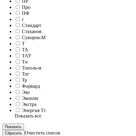
ПР
Про
ПФ
с
Стандарт
Стаханов
Суворов-М
Т
ТА
ТАУ
Тн
Тополь-м
Тпг
Тр
Форвард
Эко
Эконом
Экстра
Энергия Тт
Показать все
Очистить список