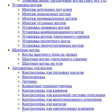
Термомасляные трехходовые котлы Dilex MV3-D
Установка котлов
Монтаж котельных под ключ
Монтаж пиролизных котлов
Монтаж промышленных котлов
Монтаж угольных котлов
Установка дровяных котлов
Установка комбинированного котла
Установка котлов длительного горения
Установка пеллетного котла
Установка твердотопливных котлов
Шахтные котлы
Котлы шахтного типа на дровах
Шахтные котлы длительного горения
Шахтные котлы на угле
Автоматика для котлов
Контроллеры для тепловых насосов
Вентиляторы
Датчики
Комнатные терморегуляторы
Контроллеры для каминов
Контроллеры для каскадной системы отопления
Контроллеры для многозонального отопления
Контроллеры для насосов
Контроллеры для смесительных клапанов