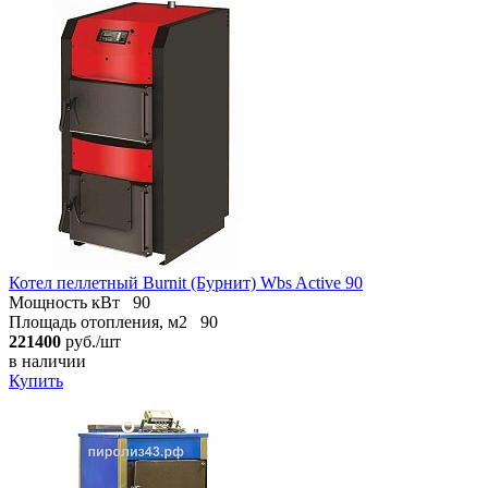
Котел пеллетный Burnit (Бурнит) Wbs Active 90
Мощность кВт
90
Площадь отопления, м2
90
221400
руб./шт
в наличии
Купить