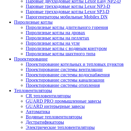
Паровые двухходовые котлы Lexor Easy NP2-D
Паровые трехходовые котлы Lexor NP3-D
Паровые трехходовые котлы Lexor SP3-D
Парогенераторы мобильные Mobilex DN
Пиролизные котлы
Пиролизные котлы длительного горения
Пиролизные котлы на дровах
Пиролизные котлы на пеллетах
Пиролизные котлы на угле
Пиролизные котлы с водяным контуром
Пиролизные котлы шахтного типа
Проектирование
Проектирование котельных и тепловых пунктов
Проектирование системы вентиляции
Проектирование системы водоснабжения
Проектирование системы канализации
Проектирование системы отопления
Тепловентиляторы
CR тепловентиляторы
GUARD PRO промышленные завесы
GUARD интерьерные завесы
Автоматика
Водяные тепловентиляторы
Дестратификаторы
Электрические тепловентиляторы