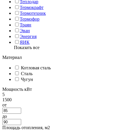
Теплодар
Термокрафт
Термотехник
Термофор
Траян
Эван
Энергия
ЯИК
Показать все
Материал
Котловая сталь
Сталь
Чугун
Мощность кВт
5
1500
от
до
Площадь отопления, м2