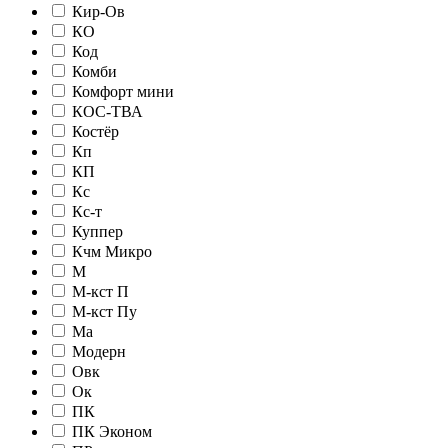
Кир-Ов
КО
Код
Комби
Комфорт мини
КОС-ТВА
Костёр
Кп
КП
Кс
Кс-т
Куппер
Кчм Микро
М
М-кст П
М-кст Пу
Ма
Модерн
Овк
Ок
ПК
ПК Эконом