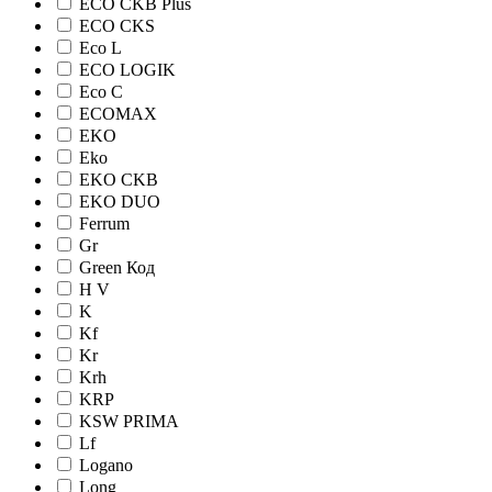
ECO CKB Plus
ECO CKS
Eco L
ECO LOGIK
Eco С
ECOMAX
EKO
Eko
EKO CKB
EKO DUO
Ferrum
Gr
Green Код
H V
K
Kf
Kr
Krh
KRP
KSW PRIMA
Lf
Logano
Long