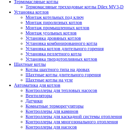
Термомасляные котлы
Термомасляные трехходовые котлы Dilex MV3-D
Установка котлов
Монтаж котельных под ключ
Монтаж пиролизных котлов
Монтаж промышленных котлов
Монтаж угольных котлов
Установка дровяных котлов
Установка комбинированного котла
Установка котлов длительного горения
Установка пеллетного котла
Установка твердотопливных котлов
Шахтные котлы
Котлы шахтного типа на дровах
Шахтные котлы длительного горения
Шахтные котлы на угле
Автоматика для котлов
Контроллеры для тепловых насосов
Вентиляторы
Датчики
Комнатные терморегуляторы
Контроллеры для каминов
Контроллеры для каскадной системы отопления
Контроллеры для многозонального отопления
Контроллеры для насосов