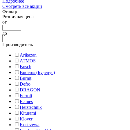
Подробнее
Смотреть все акции
Фильтр
Розничная цена
от
до
Производитель
Arikazan
ATMOS
Bosch
Buderus (Будерус)
Burnit
Defro
DRAGON
Ferroli
Flames
Heiztechnik
Kiturami
Klover
Kostrzewa