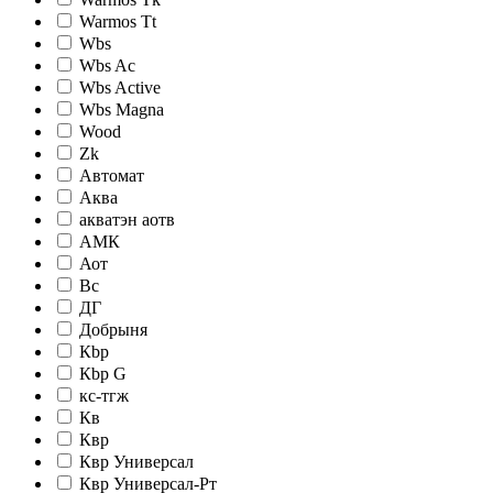
Warmos Tt
Wbs
Wbs Ac
Wbs Active
Wbs Magna
Wood
Zk
Автомат
Аква
акватэн аотв
АМК
Аот
Вс
ДГ
Добрыня
Кbр
Кbр G
кc-тгж
Кв
Квр
Квр Универсал
Квр Универсал-Рт