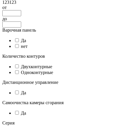
123123
от
до
Варочная панель
Да
нет
Количество контуров
Двухконтурные
Одноконтурные
Дистанционное управление
Да
Самоочистка камеры сгорания
Да
Серия