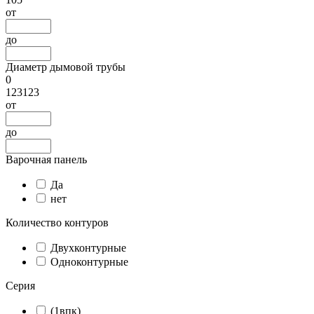
от
до
Диаметр дымовой трубы
0
123123
от
до
Варочная панель
Да
нет
Количество контуров
Двухконтурные
Одноконтурные
Серия
(1впк)