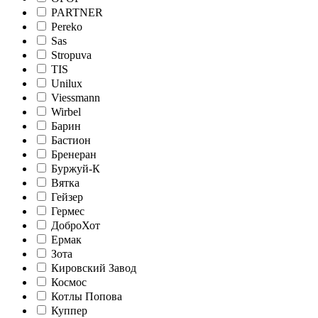
PARTNER
Pereko
Sas
Stropuva
TIS
Unilux
Viessmann
Wirbel
Барин
Бастион
Бренеран
Буржуй-К
Вятка
Гейзер
Гермес
ДоброХот
Ермак
Зота
Кировский Завод
Космос
Котлы Попова
Куппер