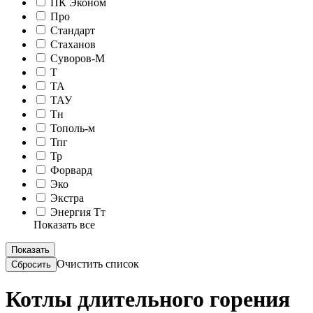
ПК Эконом
Про
Стандарт
Стаханов
Суворов-М
Т
ТА
ТАУ
Тн
Тополь-м
Тпг
Тр
Форвард
Эко
Экстра
Энергия Тт
Показать все
Очистить список
Котлы длительного горения