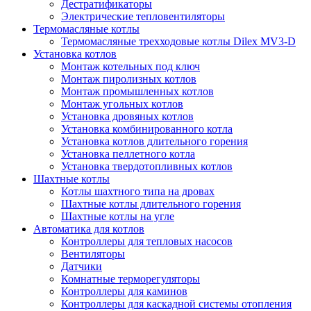
Дестратификаторы
Электрические тепловентиляторы
Термомасляные котлы
Термомасляные трехходовые котлы Dilex MV3-D
Установка котлов
Монтаж котельных под ключ
Монтаж пиролизных котлов
Монтаж промышленных котлов
Монтаж угольных котлов
Установка дровяных котлов
Установка комбинированного котла
Установка котлов длительного горения
Установка пеллетного котла
Установка твердотопливных котлов
Шахтные котлы
Котлы шахтного типа на дровах
Шахтные котлы длительного горения
Шахтные котлы на угле
Автоматика для котлов
Контроллеры для тепловых насосов
Вентиляторы
Датчики
Комнатные терморегуляторы
Контроллеры для каминов
Контроллеры для каскадной системы отопления