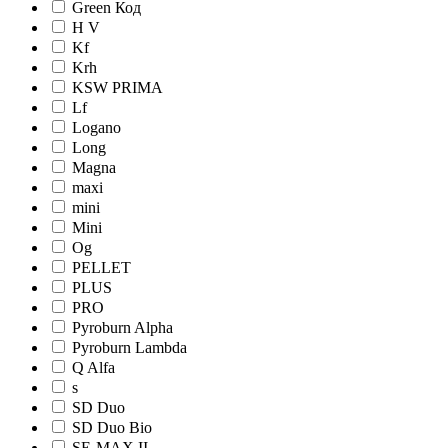
Green Код
H V
Kf
Krh
KSW PRIMA
Lf
Logano
Long
Magna
maxi
mini
Mini
Og
PELLET
PLUS
PRO
Pyroburn Alpha
Pyroburn Lambda
Q Alfa
s
SD Duo
SD Duo Bio
SE-MAX II