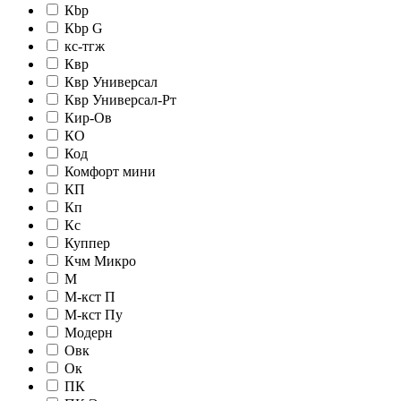
Кbр
Кbр G
кc-тгж
Квр
Квр Универсал
Квр Универсал-Рт
Кир-Ов
КО
Код
Комфорт мини
КП
Кп
Кс
Куппер
Кчм Микро
М
М-кст П
М-кст Пу
Модерн
Овк
Ок
ПК