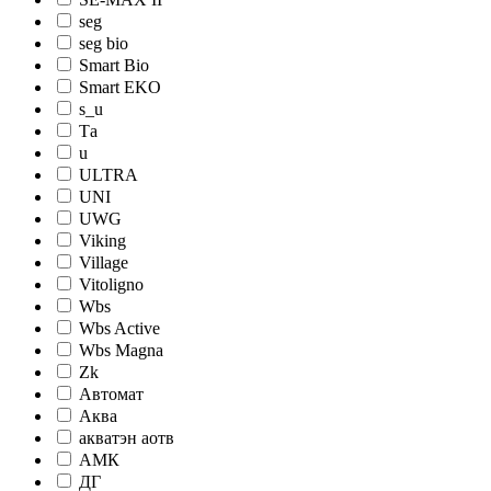
seg
seg bio
Smart Bio
Smart EKO
s_u
Tа
u
ULTRA
UNI
UWG
Viking
Village
Vitoligno
Wbs
Wbs Active
Wbs Magna
Zk
Автомат
Аква
акватэн аотв
АМК
ДГ