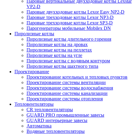
Паровые вертикальные двухходовые котлы Lexstar
VP2-D
Паровые двухходовые котлы Lexor Easy NP2-D
Паровые трехходовые котлы Lexor NP3-D
Паровые трехходовые котлы Lexor SP3-D
Парогенераторы мобильные Mobilex DN
Пиролизные котлы
Пиролизные котлы длительного горения
Пиролизные котлы на дровах
Пиролизные котлы на пеллетах
Пиролизные котлы на угле
Пиролизные котлы с водяным контуром
Пиролизные котлы шахтного типа
Проектирование
Проектирование котельных и тепловых пунктов
Проектирование системы вентиляции
Проектирование системы водоснабжения
Проектирование системы канализации
Проектирование системы отопления
Тепловентиляторы
CR тепловентиляторы
GUARD PRO промышленные завесы
GUARD интерьерные завесы
Автоматика
Водяные тепловентиляторы