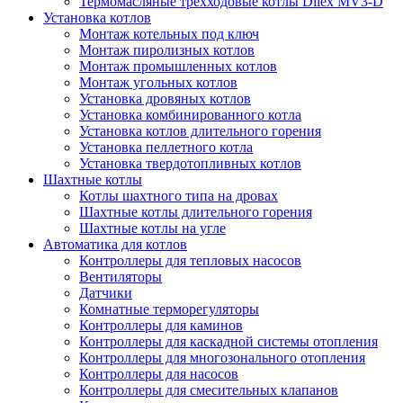
Термомасляные трехходовые котлы Dilex MV3-D
Установка котлов
Монтаж котельных под ключ
Монтаж пиролизных котлов
Монтаж промышленных котлов
Монтаж угольных котлов
Установка дровяных котлов
Установка комбинированного котла
Установка котлов длительного горения
Установка пеллетного котла
Установка твердотопливных котлов
Шахтные котлы
Котлы шахтного типа на дровах
Шахтные котлы длительного горения
Шахтные котлы на угле
Автоматика для котлов
Контроллеры для тепловых насосов
Вентиляторы
Датчики
Комнатные терморегуляторы
Контроллеры для каминов
Контроллеры для каскадной системы отопления
Контроллеры для многозонального отопления
Контроллеры для насосов
Контроллеры для смесительных клапанов