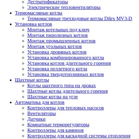
Дестратификаторы
Электрические тепловентиляторы
Термомасляные котлы
Термомасляные трехходовые котлы Dilex MV3-D
Установка котлов
Монтаж котельных под ключ
Монтаж пиролизных котлов
Монтаж промышленных котлов
Монтаж угольных котлов
Установка дровяных котлов
Установка комбинированного котла
Установка котлов длительного горения
Установка пеллетного котла
Установка твердотопливных котлов
Шахтные котлы
Котлы шахтного типа на дровах
Шахтные котлы длительного горения
Шахтные котлы на угле
Автоматика для котлов
Контроллеры для тепловых насосов
Вентиляторы
Датчики
Комнатные терморегуляторы
Контроллеры для каминов
Контроллеры для каскадной системы отопления