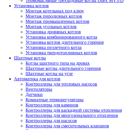
Термомасляные трехходовые котлы Dilex MV3-D
Установка котлов
Монтаж котельных под ключ
Монтаж пиролизных котлов
Монтаж промышленных котлов
Монтаж угольных котлов
Установка дровяных котлов
Установка комбинированного котла
Установка котлов длительного горения
Установка пеллетного котла
Установка твердотопливных котлов
Шахтные котлы
Котлы шахтного типа на дровах
Шахтные котлы длительного горения
Шахтные котлы на угле
Автоматика для котлов
Контроллеры для тепловых насосов
Вентиляторы
Датчики
Комнатные терморегуляторы
Контроллеры для каминов
Контроллеры для каскадной системы отопления
Контроллеры для многозонального отопления
Контроллеры для насосов
Контроллеры для смесительных клапанов