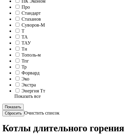
ПК Эконом
Про
Стандарт
Стаханов
Суворов-М
Т
ТА
ТАУ
Тн
Тополь-м
Тпг
Тр
Форвард
Эко
Экстра
Энергия Тт
Показать все
Очистить список
Котлы длительного горения