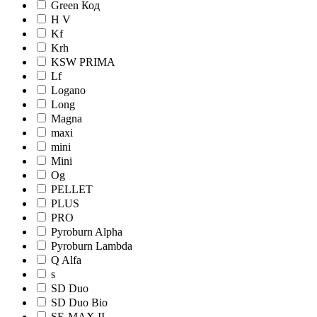
Green Код
H V
Kf
Krh
KSW PRIMA
Lf
Logano
Long
Magna
maxi
mini
Mini
Og
PELLET
PLUS
PRO
Pyroburn Alpha
Pyroburn Lambda
Q Alfa
s
SD Duo
SD Duo Bio
SE-MAX II