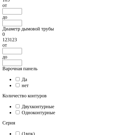
от
до
Диаметр дымовой трубы
0
123123
от
до
Варочная панель
Да
нет
Количество контуров
Двухконтурные
Одноконтурные
Серия
(1впк)