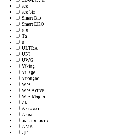
seg
seg bio
Smart Bio
Smart EKO
s_u
Tа
u
ULTRA
UNI
UWG
Viking
Village
Vitoligno
Wbs
Wbs Active
Wbs Magna
Zk
Автомат
Аква
акватэн аотв
АМК
ДГ