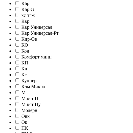
Кbр
Кbр G
кc-тгж
Квр
Квр Универсал
Квр Универсал-Рт
Кир-Ов
КО
Код
Комфорт мини
КП
Кп
Кс
Куппер
Кчм Микро
М
М-кст П
М-кст Пу
Модерн
Овк
Ок
ПК