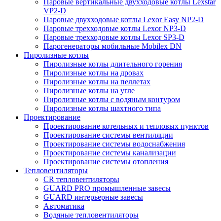
Паровые вертикальные двухходовые котлы Lexstar
VP2-D
Паровые двухходовые котлы Lexor Easy NP2-D
Паровые трехходовые котлы Lexor NP3-D
Паровые трехходовые котлы Lexor SP3-D
Парогенераторы мобильные Mobilex DN
Пиролизные котлы
Пиролизные котлы длительного горения
Пиролизные котлы на дровах
Пиролизные котлы на пеллетах
Пиролизные котлы на угле
Пиролизные котлы с водяным контуром
Пиролизные котлы шахтного типа
Проектирование
Проектирование котельных и тепловых пунктов
Проектирование системы вентиляции
Проектирование системы водоснабжения
Проектирование системы канализации
Проектирование системы отопления
Тепловентиляторы
CR тепловентиляторы
GUARD PRO промышленные завесы
GUARD интерьерные завесы
Автоматика
Водяные тепловентиляторы