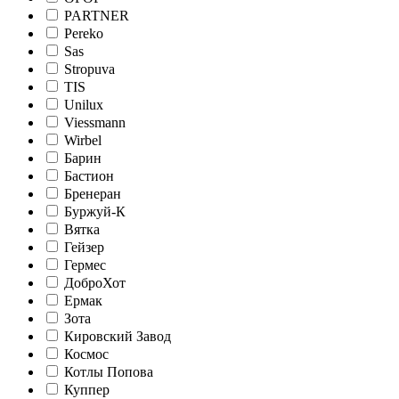
PARTNER
Pereko
Sas
Stropuva
TIS
Unilux
Viessmann
Wirbel
Барин
Бастион
Бренеран
Буржуй-К
Вятка
Гейзер
Гермес
ДоброХот
Ермак
Зота
Кировский Завод
Космос
Котлы Попова
Куппер