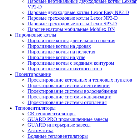
Паровые вертикальные двухходовые котлы Lexstar
VP2-D
Паровые двухходовые котлы Lexor Easy NP2-D
Паровые трехходовые котлы Lexor NP3-D
Паровые трехходовые котлы Lexor SP3-D
Парогенераторы мобильные Mobilex DN
Пиролизные котлы
Пиролизные котлы длительного горения
Пиролизные котлы на дровах
Пиролизные котлы на пеллетах
Пиролизные котлы на угле
Пиролизные котлы с водяным контуром
Пиролизные котлы шахтного типа
Проектирование
Проектирование котельных и тепловых пунктов
Проектирование системы вентиляции
Проектирование системы водоснабжения
Проектирование системы канализации
Проектирование системы отопления
Тепловентиляторы
CR тепловентиляторы
GUARD PRO промышленные завесы
GUARD интерьерные завесы
Автоматика
Водяные тепловентиляторы