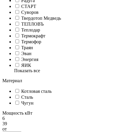
Радуга
СТАРТ
Суворов
Твердотоп Медведь
ТЕПЛОВЪ
Теплодар
Термокрафт
Термофор
Траян
Эван
Энергия
ЯИК
Показать все
Материал
Котловая сталь
Сталь
Чугун
Мощность кВт
6
39
от