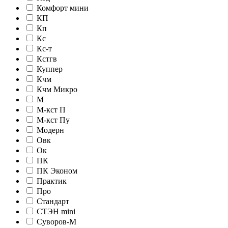
Комфорт мини
КП
Кп
Кс
Кс-т
Кстгв
Куппер
Кчм
Кчм Микро
М
М-кст П
М-кст Пу
Модерн
Овк
Ок
ПК
ПК Эконом
Практик
Про
Стандарт
СТЭН mini
Суворов-М