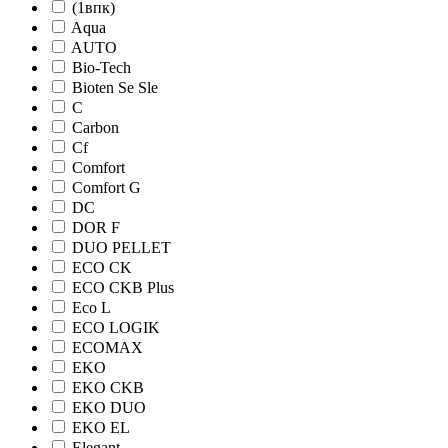
(1впк)
Aqua
AUTO
Bio-Tech
Bioten Se Sle
C
Carbon
Cf
Comfort
Comfort G
DC
DOR F
DUO PELLET
ECO CK
ECO CKB Plus
Eco L
ECO LOGIK
ECOMAX
EKO
EKO CKB
EKO DUO
EKO EL
Elegant