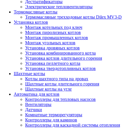
Дестратификаторы
Электрические тепловентиляторы
Термомасляные котлы
Термомасляные трехходовые котлы Dilex MV3-D
Установка котлов
Монтаж котельных под ключ
Монтаж пиролизных котлов
Монтаж промышленных котлов
Монтаж угольных котлов
Установка дровяных котлов
Установка комбинированного котла
Установка котлов длительного горения
Установка пеллетного котла
Установка твердотопливных котлов
Шахтные котлы
Котлы шахтного типа на дровах
Шахтные котлы длительного горения
Шахтные котлы на угле
Автоматика для котлов
Контроллеры для тепловых насосов
Вентиляторы
Датчики
Комнатные терморегуляторы
Контроллеры для каминов
Контроллеры для каскадной системы отопления