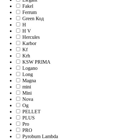
Fakel
Ferrum
Green Код
H
H V
Hercules
Karbor
Kf
Krh
KSW PRIMA
Logano
Long
Magna
mini
Mini
Nova
Og
PELLET
PLUS
Pro
PRO
Pyroburn Lambda