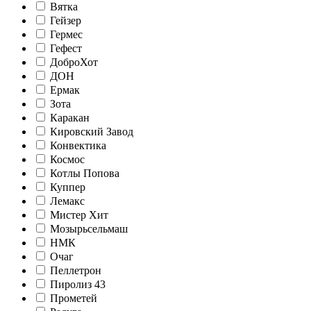
Вятка
Гейзер
Гермес
Гефест
ДоброХот
ДОН
Ермак
Зота
Каракан
Кировский Завод
Конвектика
Космос
Котлы Попова
Куппер
Лемакс
Мистер Хит
Мозырьсельмаш
НМК
Очаг
Пеллетрон
Пиролиз 43
Прометей