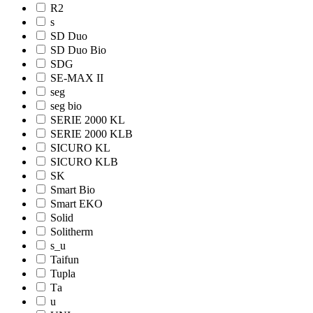
R2
s
SD Duo
SD Duo Bio
SDG
SE-MAX II
seg
seg bio
SERIE 2000 KL
SERIE 2000 KLB
SICURO KL
SICURO KLB
SK
Smart Bio
Smart EKO
Solid
Solitherm
s_u
Taifun
Tupla
Tа
u