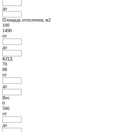
до
Площадь отопления, м2
100
1490
от
до
КПД
70
88
от
до
Вес
0
566
от
до