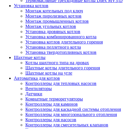
Термомасляные трехходовые котлы Dilex MV3-D
Установка котлов
Монтаж котельных под ключ
Монтаж пиролизных котлов
Монтаж промышленных котлов
Монтаж угольных котлов
Установка дровяных котлов
Установка комбинированного котла
Установка котлов длительного горения
Установка пеллетного котла
Установка твердотопливных котлов
Шахтные котлы
Котлы шахтного типа на дровах
Шахтные котлы длительного горения
Шахтные котлы на угле
Автоматика для котлов
Контроллеры для тепловых насосов
Вентиляторы
Датчики
Комнатные терморегуляторы
Контроллеры для каминов
Контроллеры для каскадной системы отопления
Контроллеры для многозонального отопления
Контроллеры для насосов
Контроллеры для смесительных клапанов