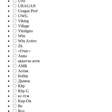
UNI
URAGAN
Uragan Prof
UWG
Viking
Village
Vitoligno
Wbs
Wbs Active
Zk
«Очаг»
Аква
акватэн аотв
АМК
Аотвк
Бобёр
Дымок
Кbр
Кbр G
кc-тгж
Кир-Ов
Ко
Код