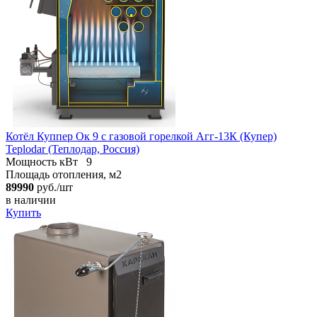
Котёл Куппер Ок 9 с газовой горелкой Агг-13К (Купер)
Teplodar (Теплодар, Россия)
Мощность кВт
9
Площадь отопления, м2
89990
руб./шт
в наличии
Купить