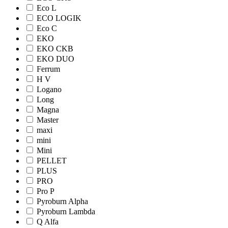
Eco L
ECO LOGIK
Eco С
EKO
EKO CKB
EKO DUO
Ferrum
H V
Logano
Long
Magna
Master
maxi
mini
Mini
PELLET
PLUS
PRO
Pro Р
Pyroburn Alpha
Pyroburn Lambda
Q Alfa