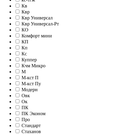
Кв
Квр
Квр Универсал
Квр Универсал-Рт
КО
Комфорт мини
КП
Кп
Кс
Куппер
Кчм Микро
М
М-кст П
М-кст Пу
Модерн
Овк
Ок
ПК
ПК Эконом
Про
Стандарт
Стаханов