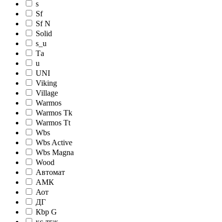
s
Sf
Sf N
Solid
s_u
Tа
u
UNI
Viking
Village
Warmos
Warmos Tk
Warmos Tt
Wbs
Wbs Active
Wbs Magna
Wood
Автомат
АМК
Аот
ДГ
Кbр G
кc-тгж