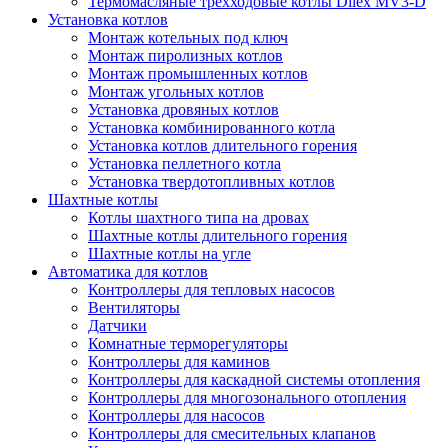
Термомасляные трехходовые котлы Dilex MV3-D
Установка котлов
Монтаж котельных под ключ
Монтаж пиролизных котлов
Монтаж промышленных котлов
Монтаж угольных котлов
Установка дровяных котлов
Установка комбинированного котла
Установка котлов длительного горения
Установка пеллетного котла
Установка твердотопливных котлов
Шахтные котлы
Котлы шахтного типа на дровах
Шахтные котлы длительного горения
Шахтные котлы на угле
Автоматика для котлов
Контроллеры для тепловых насосов
Вентиляторы
Датчики
Комнатные терморегуляторы
Контроллеры для каминов
Контроллеры для каскадной системы отопления
Контроллеры для многозонального отопления
Контроллеры для насосов
Контроллеры для смесительных клапанов