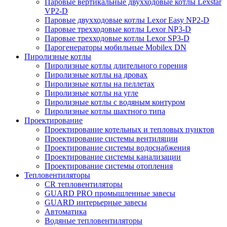
Паровые вертикальные двухходовые котлы Lexstar
VP2-D
Паровые двухходовые котлы Lexor Easy NP2-D
Паровые трехходовые котлы Lexor NP3-D
Паровые трехходовые котлы Lexor SP3-D
Парогенераторы мобильные Mobilex DN
Пиролизные котлы
Пиролизные котлы длительного горения
Пиролизные котлы на дровах
Пиролизные котлы на пеллетах
Пиролизные котлы на угле
Пиролизные котлы с водяным контуром
Пиролизные котлы шахтного типа
Проектирование
Проектирование котельных и тепловых пунктов
Проектирование системы вентиляции
Проектирование системы водоснабжения
Проектирование системы канализации
Проектирование системы отопления
Тепловентиляторы
CR тепловентиляторы
GUARD PRO промышленные завесы
GUARD интерьерные завесы
Автоматика
Водяные тепловентиляторы