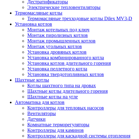
Дестратификаторы
Электрические тепловентиляторы
Термомасляные котлы
Термомасляные трехходовые котлы Dilex MV3-D
Установка котлов
Монтаж котельных под ключ
Монтаж пиролизных котлов
Монтаж промышленных котлов
Монтаж угольных котлов
Установка дровяных котлов
Установка комбинированного котла
Установка котлов длительного горения
Установка пеллетного котла
Установка твердотопливных котлов
Шахтные котлы
Котлы шахтного типа на дровах
Шахтные котлы длительного горения
Шахтные котлы на угле
Автоматика для котлов
Контроллеры для тепловых насосов
Вентиляторы
Датчики
Комнатные терморегуляторы
Контроллеры для каминов
Контроллеры для каскадной системы отопления