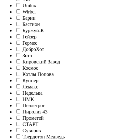
Unilux
Wirbel
Барин
Бастион
Буржуй-К
Гейзер
Гермес
ДоброХот
Зота
Кировский Завод
Космос
Котлы Попова
Куппер
Лемакс
Неделька
НМК
Пеллетрон
Пиролиз 43
Прометей
СТАРТ
Суворов
Твердотоп Медведь