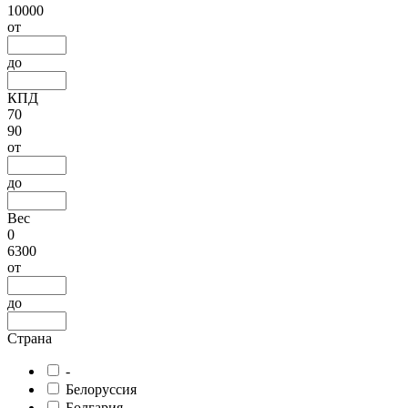
10000
от
до
КПД
70
90
от
до
Вес
0
6300
от
до
Страна
-
Белоруссия
Болгария