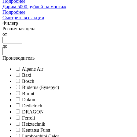
Подробнее
Дарим 5000 рублей на монтаж
Подробнее
Смотреть все акции
Фильтр
Розничная цена
от
до
Производитель
Alpane Air
Baxi
Bosch
Buderus (Будерус)
Burnit
Dakon
Dedietrich
DRAGON
Ferroli
Heiztechnik
Kentatsu Furst
Lamborghini Calor