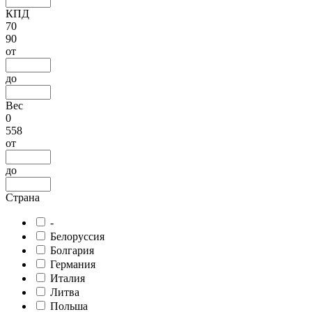
КПД
70
90
от
до
Вес
0
558
от
до
Страна
-
Белоруссия
Болгария
Германия
Италия
Литва
Польша