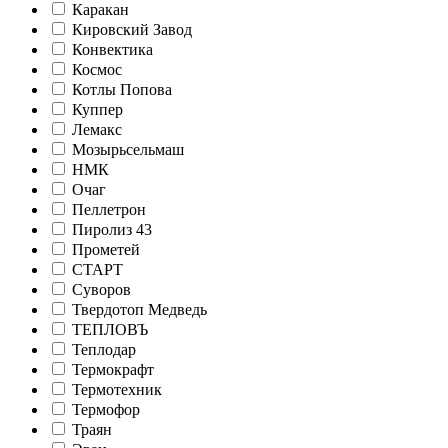
Каракан
Кировский Завод
Конвектика
Космос
Котлы Попова
Куппер
Лемакс
Мозырьсельмаш
НМК
Очаг
Пеллетрон
Пиролиз 43
Прометей
СТАРТ
Суворов
Твердотоп Медведь
ТЕПЛОВЪ
Теплодар
Термокрафт
Термотехник
Термофор
Траян