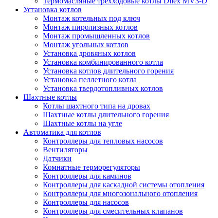
Термомасляные трехходовые котлы Dilex MV3-D
Установка котлов
Монтаж котельных под ключ
Монтаж пиролизных котлов
Монтаж промышленных котлов
Монтаж угольных котлов
Установка дровяных котлов
Установка комбинированного котла
Установка котлов длительного горения
Установка пеллетного котла
Установка твердотопливных котлов
Шахтные котлы
Котлы шахтного типа на дровах
Шахтные котлы длительного горения
Шахтные котлы на угле
Автоматика для котлов
Контроллеры для тепловых насосов
Вентиляторы
Датчики
Комнатные терморегуляторы
Контроллеры для каминов
Контроллеры для каскадной системы отопления
Контроллеры для многозонального отопления
Контроллеры для насосов
Контроллеры для смесительных клапанов