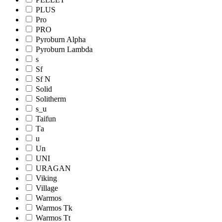
PLUS
Pro
PRO
Pyroburn Alpha
Pyroburn Lambda
s
Sf
Sf N
Solid
Solitherm
s_u
Taifun
Tа
u
Un
UNI
URAGAN
Viking
Village
Warmos
Warmos Tk
Warmos Tt