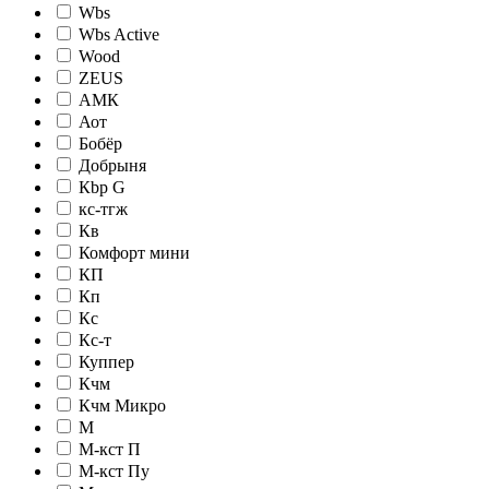
Wbs
Wbs Active
Wood
ZEUS
АМК
Аот
Бобёр
Добрыня
Кbр G
кc-тгж
Кв
Комфорт мини
КП
Кп
Кс
Кс-т
Куппер
Кчм
Кчм Микро
М
М-кст П
М-кст Пу