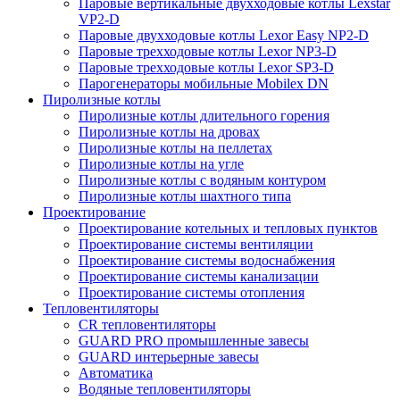
Паровые вертикальные двухходовые котлы Lexstar
VP2-D
Паровые двухходовые котлы Lexor Easy NP2-D
Паровые трехходовые котлы Lexor NP3-D
Паровые трехходовые котлы Lexor SP3-D
Парогенераторы мобильные Mobilex DN
Пиролизные котлы
Пиролизные котлы длительного горения
Пиролизные котлы на дровах
Пиролизные котлы на пеллетах
Пиролизные котлы на угле
Пиролизные котлы с водяным контуром
Пиролизные котлы шахтного типа
Проектирование
Проектирование котельных и тепловых пунктов
Проектирование системы вентиляции
Проектирование системы водоснабжения
Проектирование системы канализации
Проектирование системы отопления
Тепловентиляторы
CR тепловентиляторы
GUARD PRO промышленные завесы
GUARD интерьерные завесы
Автоматика
Водяные тепловентиляторы