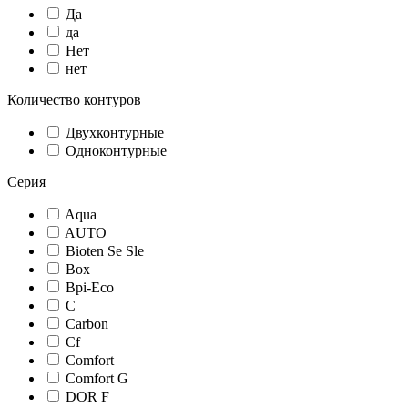
Да
да
Нет
нет
Количество контуров
Двухконтурные
Одноконтурные
Серия
Aqua
AUTO
Bioten Se Sle
Box
Bpi-Eco
C
Carbon
Cf
Comfort
Comfort G
DOR F