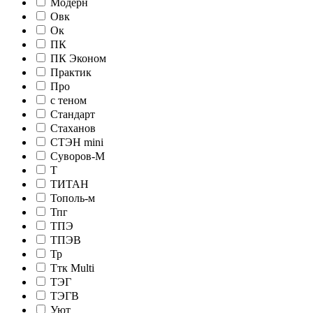
Модерн
Овк
Ок
ПК
ПК Эконом
Практик
Про
с теном
Стандарт
Стаханов
СТЭН mini
Суворов-М
Т
ТИТАН
Тополь-м
Тпг
ТПЭ
ТПЭВ
Тр
Ттк Multi
ТЭГ
ТЭГВ
Уют