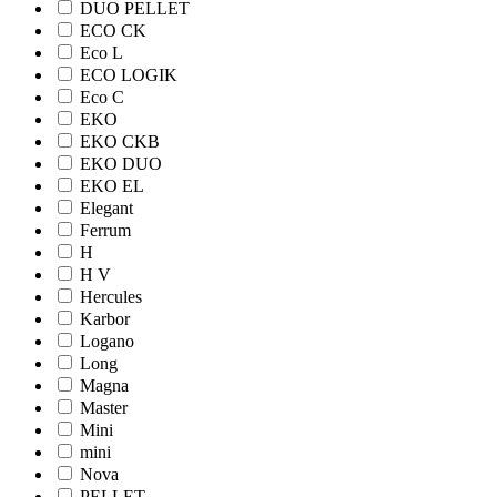
DUO PELLET
ECO CK
Eco L
ECO LOGIK
Eco С
EKO
EKO CKB
EKO DUO
EKO EL
Elegant
Ferrum
H
H V
Hercules
Karbor
Logano
Long
Magna
Master
Mini
mini
Nova
PELLET