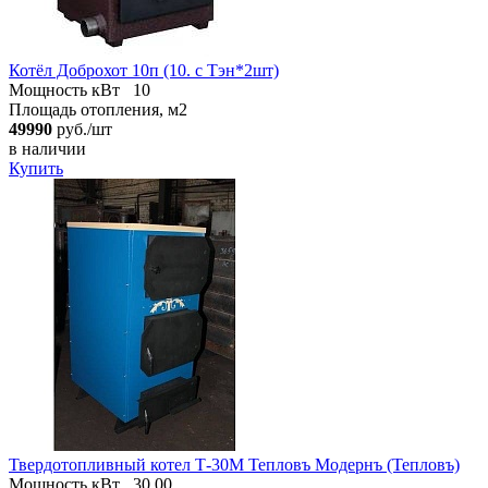
Котёл Доброхот 10п (10. с Тэн*2шт)
Мощность кВт
10
Площадь отопления, м2
49990
руб./шт
в наличии
Купить
Твердотопливный котел Т-30М Тепловъ Модернъ (Тепловъ)
Мощность кВт
30.00