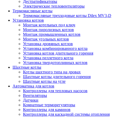
Дестратификаторы
Электрические тепловентиляторы
Термомасляные котлы
Термомасляные трехходовые котлы Dilex MV3-D
Установка котлов
Монтаж котельных под ключ
Монтаж пиролизных котлов
Монтаж промышленных котлов
Монтаж угольных котлов
Установка дровяных котлов
Установка комбинированного котла
Установка котлов длительного горения
Установка пеллетного котла
Установка твердотопливных котлов
Шахтные котлы
Котлы шахтного типа на дровах
Шахтные котлы длительного горения
Шахтные котлы на угле
Автоматика для котлов
Контроллеры для тепловых насосов
Вентиляторы
Датчики
Комнатные терморегуляторы
Контроллеры для каминов
Контроллеры для каскадной системы отопления