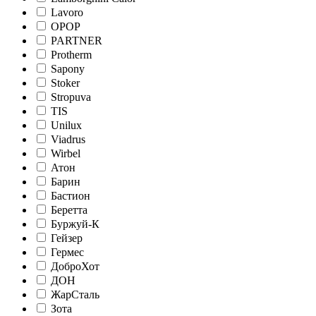
Lavoro
OPOP
PARTNER
Protherm
Sapony
Stoker
Stropuva
TIS
Unilux
Viadrus
Wirbel
Атон
Барин
Бастион
Беретта
Буржуй-К
Гейзер
Гермес
ДоброХот
ДОН
ЖарСталь
Зота