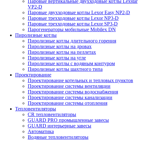
Паровые вертикальные двухходовые котлы Lexstar
VP2-D
Паровые двухходовые котлы Lexor Easy NP2-D
Паровые трехходовые котлы Lexor NP3-D
Паровые трехходовые котлы Lexor SP3-D
Парогенераторы мобильные Mobilex DN
Пиролизные котлы
Пиролизные котлы длительного горения
Пиролизные котлы на дровах
Пиролизные котлы на пеллетах
Пиролизные котлы на угле
Пиролизные котлы с водяным контуром
Пиролизные котлы шахтного типа
Проектирование
Проектирование котельных и тепловых пунктов
Проектирование системы вентиляции
Проектирование системы водоснабжения
Проектирование системы канализации
Проектирование системы отопления
Тепловентиляторы
CR тепловентиляторы
GUARD PRO промышленные завесы
GUARD интерьерные завесы
Автоматика
Водяные тепловентиляторы