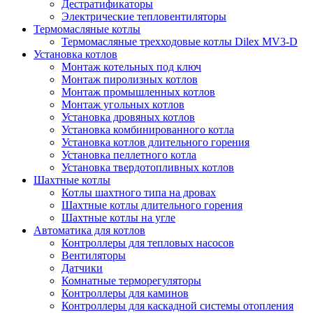
Дестратификаторы
Электрические тепловентиляторы
Термомасляные котлы
Термомасляные трехходовые котлы Dilex MV3-D
Установка котлов
Монтаж котельных под ключ
Монтаж пиролизных котлов
Монтаж промышленных котлов
Монтаж угольных котлов
Установка дровяных котлов
Установка комбинированного котла
Установка котлов длительного горения
Установка пеллетного котла
Установка твердотопливных котлов
Шахтные котлы
Котлы шахтного типа на дровах
Шахтные котлы длительного горения
Шахтные котлы на угле
Автоматика для котлов
Контроллеры для тепловых насосов
Вентиляторы
Датчики
Комнатные терморегуляторы
Контроллеры для каминов
Контроллеры для каскадной системы отопления