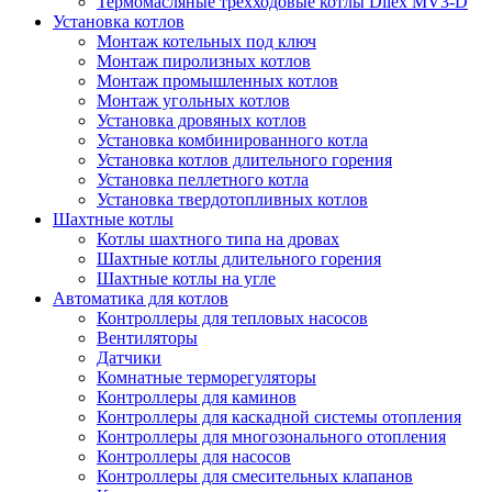
Термомасляные трехходовые котлы Dilex MV3-D
Установка котлов
Монтаж котельных под ключ
Монтаж пиролизных котлов
Монтаж промышленных котлов
Монтаж угольных котлов
Установка дровяных котлов
Установка комбинированного котла
Установка котлов длительного горения
Установка пеллетного котла
Установка твердотопливных котлов
Шахтные котлы
Котлы шахтного типа на дровах
Шахтные котлы длительного горения
Шахтные котлы на угле
Автоматика для котлов
Контроллеры для тепловых насосов
Вентиляторы
Датчики
Комнатные терморегуляторы
Контроллеры для каминов
Контроллеры для каскадной системы отопления
Контроллеры для многозонального отопления
Контроллеры для насосов
Контроллеры для смесительных клапанов