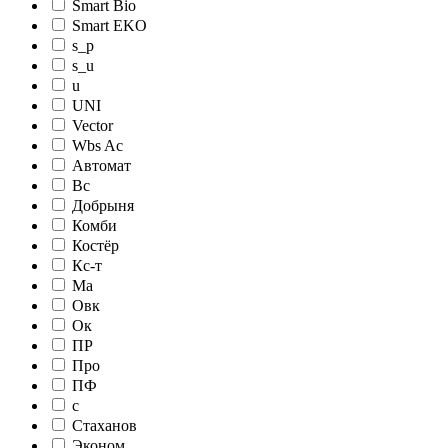
Smart Bio
Smart EKO
s_p
s_u
u
UNI
Vector
Wbs Ac
Автомат
Вс
Добрыня
Комби
Костёр
Кс-т
Ма
Овк
Ок
ПР
Про
ПФ
с
Стаханов
Эконом