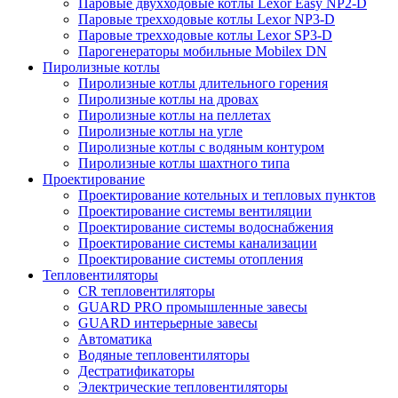
Паровые двухходовые котлы Lexor Easy NP2-D
Паровые трехходовые котлы Lexor NP3-D
Паровые трехходовые котлы Lexor SP3-D
Парогенераторы мобильные Mobilex DN
Пиролизные котлы
Пиролизные котлы длительного горения
Пиролизные котлы на дровах
Пиролизные котлы на пеллетах
Пиролизные котлы на угле
Пиролизные котлы с водяным контуром
Пиролизные котлы шахтного типа
Проектирование
Проектирование котельных и тепловых пунктов
Проектирование системы вентиляции
Проектирование системы водоснабжения
Проектирование системы канализации
Проектирование системы отопления
Тепловентиляторы
CR тепловентиляторы
GUARD PRO промышленные завесы
GUARD интерьерные завесы
Автоматика
Водяные тепловентиляторы
Дестратификаторы
Электрические тепловентиляторы