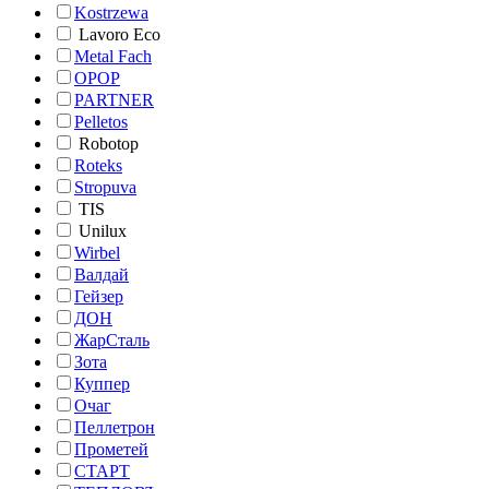
Kostrzewa
Lavoro Eco
Metal Fach
OPOP
PARTNER
Pelletos
Robotop
Roteks
Stropuva
TIS
Unilux
Wirbel
Валдай
Гейзер
ДОН
ЖарСталь
Зота
Куппер
Очаг
Пеллетрон
Прометей
СТАРТ