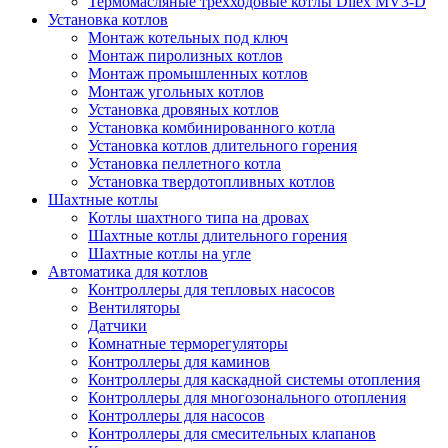
Термомасляные трехходовые котлы Dilex MV3-D
Установка котлов
Монтаж котельных под ключ
Монтаж пиролизных котлов
Монтаж промышленных котлов
Монтаж угольных котлов
Установка дровяных котлов
Установка комбинированного котла
Установка котлов длительного горения
Установка пеллетного котла
Установка твердотопливных котлов
Шахтные котлы
Котлы шахтного типа на дровах
Шахтные котлы длительного горения
Шахтные котлы на угле
Автоматика для котлов
Контроллеры для тепловых насосов
Вентиляторы
Датчики
Комнатные терморегуляторы
Контроллеры для каминов
Контроллеры для каскадной системы отопления
Контроллеры для многозонального отопления
Контроллеры для насосов
Контроллеры для смесительных клапанов