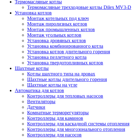
Термомасляные котлы
Термомасляные трехходовые котлы Dilex MV3-D
Установка котлов
Монтаж котельных под ключ
Монтаж пиролизных котлов
Монтаж промышленных котлов
Монтаж угольных котлов
Установка дровяных котлов
Установка комбинированного котла
Установка котлов длительного горения
Установка пеллетного котла
Установка твердотопливных котлов
Шахтные котлы
Котлы шахтного типа на дровах
Шахтные котлы длительного горения
Шахтные котлы на угле
Автоматика для котлов
Контроллеры для тепловых насосов
Вентиляторы
Датчики
Комнатные терморегуляторы
Контроллеры для каминов
Контроллеры для каскадной системы отопления
Контроллеры для многозонального отопления
Контроллеры для насосов