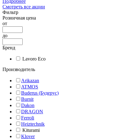
Подробнее
Смотреть все акции
Фильтр
Розничная цена
от
до
Бренд
Lavoro Eco
Производитель
Arikazan
ATMOS
Buderus (Будерус)
Burnit
Dakon
DRAGON
Ferroli
Heiztechnik
Kiturami
Klover