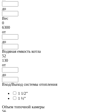
до
Вес
0
6300
от
до
Водяная емкость котла
52
130
от
до
Вход/Выход системы отопления
1 1/2”
1 ½”
Объем топочной камеры
56