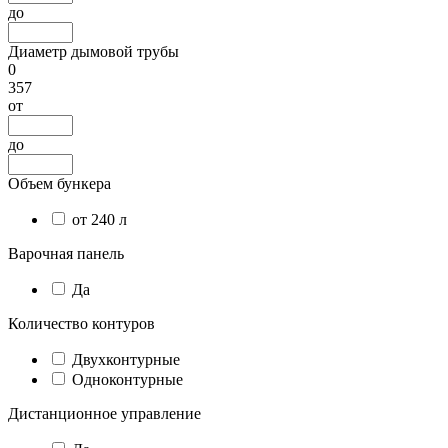
до
Диаметр дымовой трубы
0
357
от
до
Объем бункера
от 240 л
Варочная панель
Да
Количество контуров
Двухконтурные
Одноконтурные
Дистанционное управление