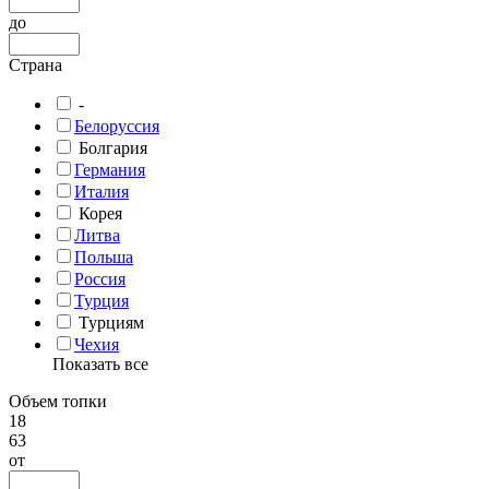
до
Страна
-
Белоруссия
Болгария
Германия
Италия
Корея
Литва
Польша
Россия
Турция
Турциям
Чехия
Показать все
Объем топки
18
63
от