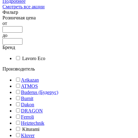
Подробнее
Смотреть все акции
Фильтр
Розничная цена
от
до
Бренд
Lavoro Eco
Производитель
Arikazan
ATMOS
Buderus (Будерус)
Burnit
Dakon
DRAGON
Ferroli
Heiztechnik
Kiturami
Klover