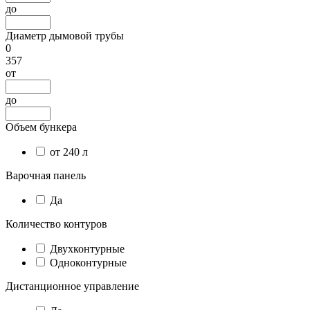
до
Диаметр дымовой трубы
0
357
от
до
Объем бункера
от 240 л
Варочная панель
Да
Количество контуров
Двухконтурные
Одноконтурные
Дистанционное управление