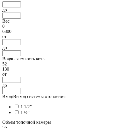
до
Вес
0
6300
от
до
Водяная емкость котла
52
130
от
до
Вход/Выход системы отопления
1 1/2”
1 ½”
Объем топочной камеры
56