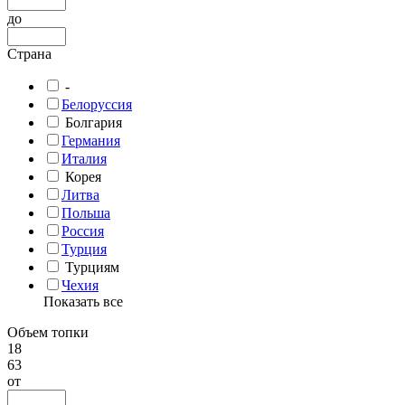
до
Страна
-
Белоруссия
Болгария
Германия
Италия
Корея
Литва
Польша
Россия
Турция
Турциям
Чехия
Показать все
Объем топки
18
63
от