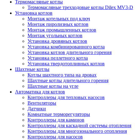
Термомасляные котлы
Термомасляные трехходовые котлы Dilex MV3-D
Установка котлов
Монтаж котельных под ключ
Монтаж пиролизных котлов
Монтаж промышленных котлов
Монтаж угольных котлов
Установка дровяных котлов
Установка комбинированного котла
Установка котлов длительного горения
Установка пеллетного котла
Установка твердотопливных котлов
Шахтные котлы
Котлы шахтного типа на дровах
Шахтные котлы длительного горения
Шахтные котлы на угле
Автоматика для котлов
Контроллеры для тепловых насосов
Вентиляторы
Датчики
Комнатные терморегуляторы
Контроллеры для каминов
Контроллеры для каскадной системы отопления
Контроллеры для многозонального отопления
Контроллеры для насосов