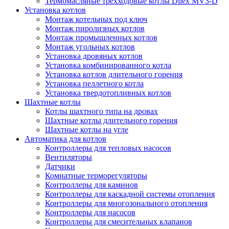
Термомасляные трехходовые котлы Dilex MV3-D
Установка котлов
Монтаж котельных под ключ
Монтаж пиролизных котлов
Монтаж промышленных котлов
Монтаж угольных котлов
Установка дровяных котлов
Установка комбинированного котла
Установка котлов длительного горения
Установка пеллетного котла
Установка твердотопливных котлов
Шахтные котлы
Котлы шахтного типа на дровах
Шахтные котлы длительного горения
Шахтные котлы на угле
Автоматика для котлов
Контроллеры для тепловых насосов
Вентиляторы
Датчики
Комнатные терморегуляторы
Контроллеры для каминов
Контроллеры для каскадной системы отопления
Контроллеры для многозонального отопления
Контроллеры для насосов
Контроллеры для смесительных клапанов