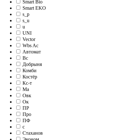
Smart Bio
Smart EKO
s_p
s_u
u
UNI
Vector
Wbs Ac
Автомат
Вс
Добрыня
Комби
Костёр
Кс-т
Ма
Овк
Ок
ПР
Про
ПФ
с
Стаханов
Эконом