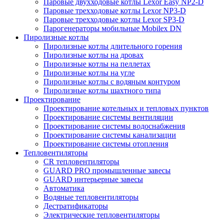
Паровые двухходовые котлы Lexor Easy NP2-D
Паровые трехходовые котлы Lexor NP3-D
Паровые трехходовые котлы Lexor SP3-D
Парогенераторы мобильные Mobilex DN
Пиролизные котлы
Пиролизные котлы длительного горения
Пиролизные котлы на дровах
Пиролизные котлы на пеллетах
Пиролизные котлы на угле
Пиролизные котлы с водяным контуром
Пиролизные котлы шахтного типа
Проектирование
Проектирование котельных и тепловых пунктов
Проектирование системы вентиляции
Проектирование системы водоснабжения
Проектирование системы канализации
Проектирование системы отопления
Тепловентиляторы
CR тепловентиляторы
GUARD PRO промышленные завесы
GUARD интерьерные завесы
Автоматика
Водяные тепловентиляторы
Дестратификаторы
Электрические тепловентиляторы