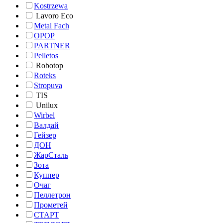
Kostrzewa
Lavoro Eco
Metal Fach
OPOP
PARTNER
Pelletos
Robotop
Roteks
Stropuva
TIS
Unilux
Wirbel
Валдай
Гейзер
ДОН
ЖарСталь
Зота
Куппер
Очаг
Пеллетрон
Прометей
СТАРТ