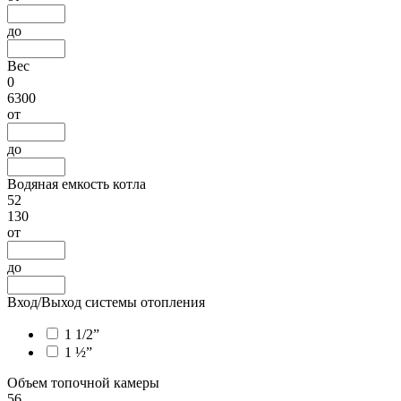
до
Вес
0
6300
от
до
Водяная емкость котла
52
130
от
до
Вход/Выход системы отопления
1 1/2”
1 ½”
Объем топочной камеры
56