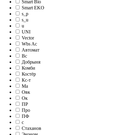
Smart Bio
Smart EKO
s_p
s_u
u
UNI
Vector
Wbs Ac
Автомат
Вс
Добрыня
Комби
Костёр
Кс-т
Ма
Овк
Ок
ПР
Про
ПФ
с
Стаханов
Эконом