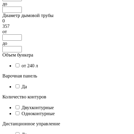
до
Диаметр дымовой трубы
0
357
от
до
Объем бункера
от 240 л
Варочная панель
Да
Количество контуров
Двухконтурные
Одноконтурные
Дистанционное управление