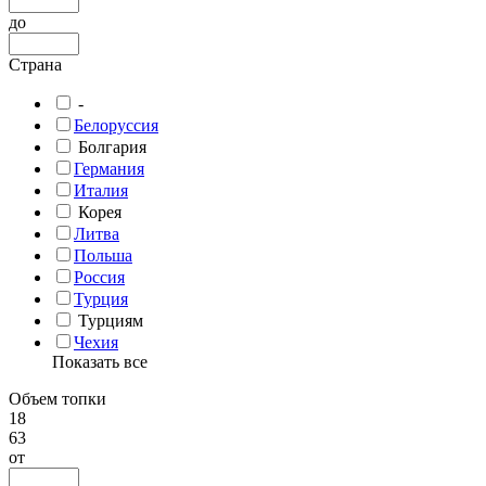
до
Страна
-
Белоруссия
Болгария
Германия
Италия
Корея
Литва
Польша
Россия
Турция
Турциям
Чехия
Показать все
Объем топки
18
63
от