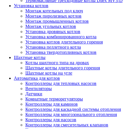
Термомасляные трехходовые котлы Dilex MV3-D
Установка котлов
Монтаж котельных под ключ
Монтаж пиролизных котлов
Монтаж промышленных котлов
Монтаж угольных котлов
Установка дровяных котлов
Установка комбинированного котла
Установка котлов длительного горения
Установка пеллетного котла
Установка твердотопливных котлов
Шахтные котлы
Котлы шахтного типа на дровах
Шахтные котлы длительного горения
Шахтные котлы на угле
Автоматика для котлов
Контроллеры для тепловых насосов
Вентиляторы
Датчики
Комнатные терморегуляторы
Контроллеры для каминов
Контроллеры для каскадной системы отопления
Контроллеры для многозонального отопления
Контроллеры для насосов
Контроллеры для смесительных клапанов