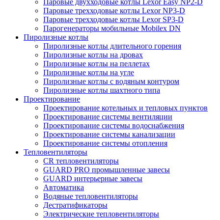
Паровые двухходовые котлы Lexor Easy NP2-D
Паровые трехходовые котлы Lexor NP3-D
Паровые трехходовые котлы Lexor SP3-D
Парогенераторы мобильные Mobilex DN
Пиролизные котлы
Пиролизные котлы длительного горения
Пиролизные котлы на дровах
Пиролизные котлы на пеллетах
Пиролизные котлы на угле
Пиролизные котлы с водяным контуром
Пиролизные котлы шахтного типа
Проектирование
Проектирование котельных и тепловых пунктов
Проектирование системы вентиляции
Проектирование системы водоснабжения
Проектирование системы канализации
Проектирование системы отопления
Тепловентиляторы
CR тепловентиляторы
GUARD PRO промышленные завесы
GUARD интерьерные завесы
Автоматика
Водяные тепловентиляторы
Дестратификаторы
Электрические тепловентиляторы