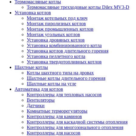
Термомасляные котлы
Термомасляные трехходовые котлы Dilex MV3-D
Установка котлов
Монтаж котельных под ключ
Монтаж пиролизных котлов
Монтаж промышленных котлов
Монтаж угольных котлов
Установка дровяных котлов
Установка комбинированного котла
Установка котлов длительного горения
Установка пеллетного котла
Установка твердотопливных котлов
Шахтные котлы
Котлы шахтного типа на дровах
Шахтные котлы длительного горения
Шахтные котлы на угле
Автоматика для котлов
Контроллеры для тепловых насосов
Вентиляторы
Датчики
Комнатные терморегуляторы
Контроллеры для каминов
Контроллеры для каскадной системы отопления
Контроллеры для многозонального отопления
Контроллеры для насосов