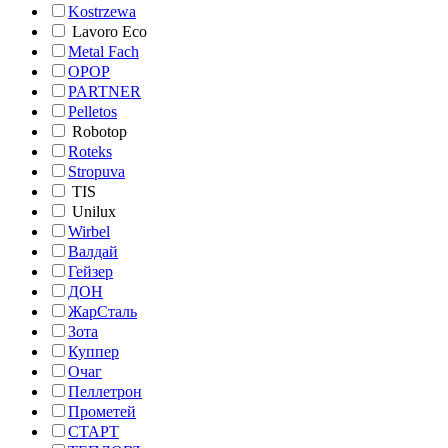
Kostrzewa
Lavoro Eco
Metal Fach
OPOP
PARTNER
Pelletos
Robotop
Roteks
Stropuva
TIS
Unilux
Wirbel
Валдай
Гейзер
ДОН
ЖарСталь
Зота
Куппер
Очаг
Пеллетрон
Прометей
СТАРТ