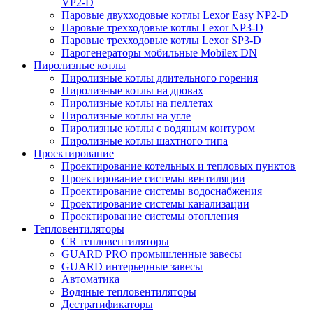
VP2-D
Паровые двухходовые котлы Lexor Easy NP2-D
Паровые трехходовые котлы Lexor NP3-D
Паровые трехходовые котлы Lexor SP3-D
Парогенераторы мобильные Mobilex DN
Пиролизные котлы
Пиролизные котлы длительного горения
Пиролизные котлы на дровах
Пиролизные котлы на пеллетах
Пиролизные котлы на угле
Пиролизные котлы с водяным контуром
Пиролизные котлы шахтного типа
Проектирование
Проектирование котельных и тепловых пунктов
Проектирование системы вентиляции
Проектирование системы водоснабжения
Проектирование системы канализации
Проектирование системы отопления
Тепловентиляторы
CR тепловентиляторы
GUARD PRO промышленные завесы
GUARD интерьерные завесы
Автоматика
Водяные тепловентиляторы
Дестратификаторы