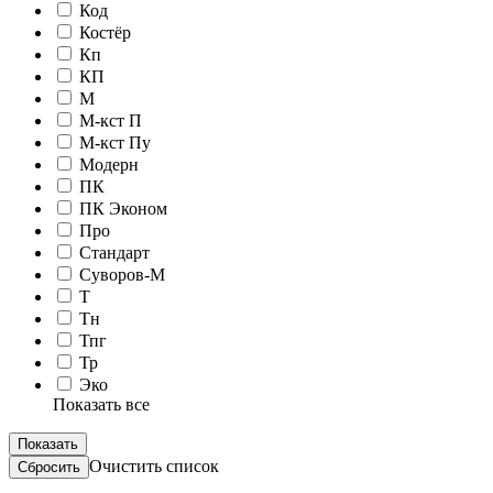
Код
Костёр
Кп
КП
М
М-кст П
М-кст Пу
Модерн
ПК
ПК Эконом
Про
Стандарт
Суворов-М
Т
Тн
Тпг
Тр
Эко
Показать все
Очистить список