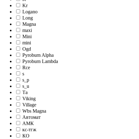
Kr
Logano
Long
Magna
maxi
Mini
mini
Ogd
Pyroburn Alpha
Pyroburn Lambda
Rce
s
s_p
s_u
Tа
Viking
Village
Wbs Magna
Автомат
АМК
кc-тгж
КО