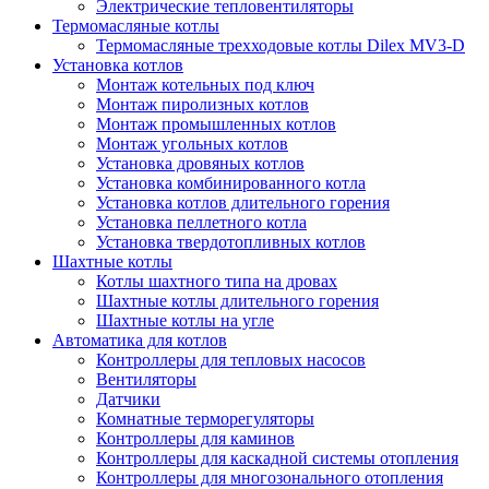
Электрические тепловентиляторы
Термомасляные котлы
Термомасляные трехходовые котлы Dilex MV3-D
Установка котлов
Монтаж котельных под ключ
Монтаж пиролизных котлов
Монтаж промышленных котлов
Монтаж угольных котлов
Установка дровяных котлов
Установка комбинированного котла
Установка котлов длительного горения
Установка пеллетного котла
Установка твердотопливных котлов
Шахтные котлы
Котлы шахтного типа на дровах
Шахтные котлы длительного горения
Шахтные котлы на угле
Автоматика для котлов
Контроллеры для тепловых насосов
Вентиляторы
Датчики
Комнатные терморегуляторы
Контроллеры для каминов
Контроллеры для каскадной системы отопления
Контроллеры для многозонального отопления