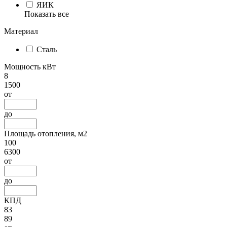
ЯИК
Показать все
Материал
Сталь
Мощность кВт
8
1500
от
до
Площадь отопления, м2
100
6300
от
до
КПД
83
89