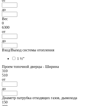
от
до
Вес
0
6300
от
до
Вход/Выход системы отопления
1 ½”
Проем топочной дверцы - Ширина
310
510
от
до
Диаметр патрубка отходящих газов, дымохода
150