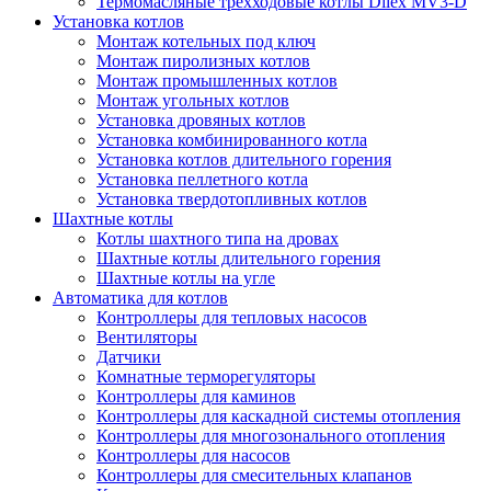
Термомасляные трехходовые котлы Dilex MV3-D
Установка котлов
Монтаж котельных под ключ
Монтаж пиролизных котлов
Монтаж промышленных котлов
Монтаж угольных котлов
Установка дровяных котлов
Установка комбинированного котла
Установка котлов длительного горения
Установка пеллетного котла
Установка твердотопливных котлов
Шахтные котлы
Котлы шахтного типа на дровах
Шахтные котлы длительного горения
Шахтные котлы на угле
Автоматика для котлов
Контроллеры для тепловых насосов
Вентиляторы
Датчики
Комнатные терморегуляторы
Контроллеры для каминов
Контроллеры для каскадной системы отопления
Контроллеры для многозонального отопления
Контроллеры для насосов
Контроллеры для смесительных клапанов