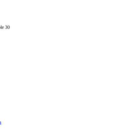
le 30
а