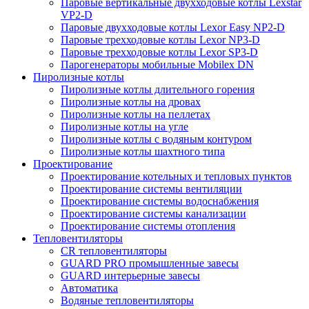
Паровые вертикальные двухходовые котлы Lexstar
VP2-D
Паровые двухходовые котлы Lexor Easy NP2-D
Паровые трехходовые котлы Lexor NP3-D
Паровые трехходовые котлы Lexor SP3-D
Парогенераторы мобильные Mobilex DN
Пиролизные котлы
Пиролизные котлы длительного горения
Пиролизные котлы на дровах
Пиролизные котлы на пеллетах
Пиролизные котлы на угле
Пиролизные котлы с водяным контуром
Пиролизные котлы шахтного типа
Проектирование
Проектирование котельных и тепловых пунктов
Проектирование системы вентиляции
Проектирование системы водоснабжения
Проектирование системы канализации
Проектирование системы отопления
Тепловентиляторы
CR тепловентиляторы
GUARD PRO промышленные завесы
GUARD интерьерные завесы
Автоматика
Водяные тепловентиляторы