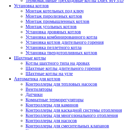
Термомасляные трехходовые котлы Dilex MV3-D
Установка котлов
Монтаж котельных под ключ
Монтаж пиролизных котлов
Монтаж промышленных котлов
Монтаж угольных котлов
Установка дровяных котлов
Установка комбинированного котла
Установка котлов длительного горения
Установка пеллетного котла
Установка твердотопливных котлов
Шахтные котлы
Котлы шахтного типа на дровах
Шахтные котлы длительного горения
Шахтные котлы на угле
Автоматика для котлов
Контроллеры для тепловых насосов
Вентиляторы
Датчики
Комнатные терморегуляторы
Контроллеры для каминов
Контроллеры для каскадной системы отопления
Контроллеры для многозонального отопления
Контроллеры для насосов
Контроллеры для смесительных клапанов