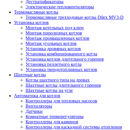
Дестратификаторы
Электрические тепловентиляторы
Термомасляные котлы
Термомасляные трехходовые котлы Dilex MV3-D
Установка котлов
Монтаж котельных под ключ
Монтаж пиролизных котлов
Монтаж промышленных котлов
Монтаж угольных котлов
Установка дровяных котлов
Установка комбинированного котла
Установка котлов длительного горения
Установка пеллетного котла
Установка твердотопливных котлов
Шахтные котлы
Котлы шахтного типа на дровах
Шахтные котлы длительного горения
Шахтные котлы на угле
Автоматика для котлов
Контроллеры для тепловых насосов
Вентиляторы
Датчики
Комнатные терморегуляторы
Контроллеры для каминов
Контроллеры для каскадной системы отопления