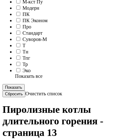
М-кст Пу
Модерн
ПК
ПК Эконом
Про
Стандарт
Суворов-М
Т
Тн
Тпг
Тр
Эко
Показать все
Очистить список
Пиролизные котлы
длительного горения -
страница 13