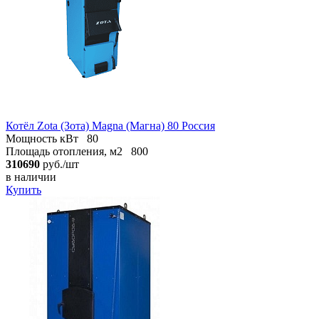
Котёл Zota (Зота) Magna (Магна) 80 Россия
Мощность кВт
80
Площадь отопления, м2
800
310690
руб./шт
в наличии
Купить