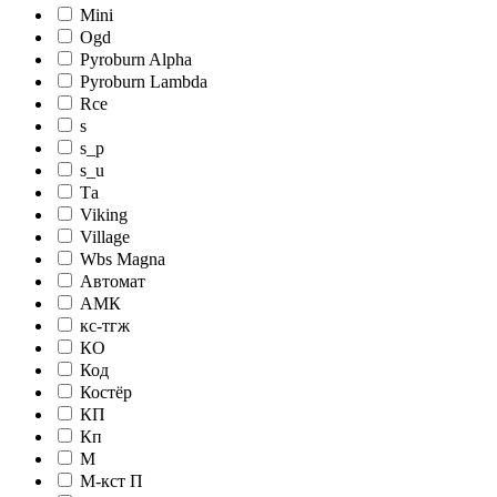
Mini
Ogd
Pyroburn Alpha
Pyroburn Lambda
Rce
s
s_p
s_u
Tа
Viking
Village
Wbs Magna
Автомат
АМК
кc-тгж
КО
Код
Костёр
КП
Кп
М
М-кст П