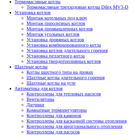
Термомасляные котлы
Термомасляные трехходовые котлы Dilex MV3-D
Установка котлов
Монтаж котельных под ключ
Монтаж пиролизных котлов
Монтаж промышленных котлов
Монтаж угольных котлов
Установка дровяных котлов
Установка комбинированного котла
Установка котлов длительного горения
Установка пеллетного котла
Установка твердотопливных котлов
Шахтные котлы
Котлы шахтного типа на дровах
Шахтные котлы длительного горения
Шахтные котлы на угле
Автоматика для котлов
Контроллеры для тепловых насосов
Вентиляторы
Датчики
Комнатные терморегуляторы
Контроллеры для каминов
Контроллеры для каскадной системы отопления
Контроллеры для многозонального отопления
Контроллеры для насосов