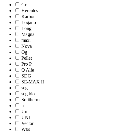
Gr
Hercules
Karbor
Logano
Long
Magna
maxi
Nova
Og
Pellet
Pro Р
Q Alfa
SDG
SE-MAX II
seg
seg bio
Solitherm
u
Un
UNI
Vector
Wbs