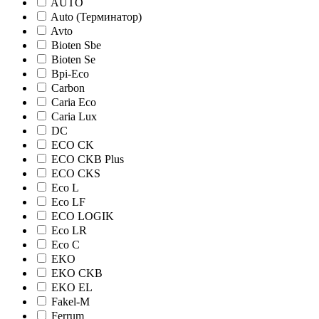
AUTO
Auto (Терминатор)
Avto
Bioten Sbe
Bioten Se
Bpi-Eco
Carbon
Caria Eco
Caria Lux
DC
ECO CK
ECO CKB Plus
ECO CKS
Eco L
Eco LF
ECO LOGIK
Eco LR
Eco С
EKO
EKO CKB
EKO EL
Fakel-M
Ferrum