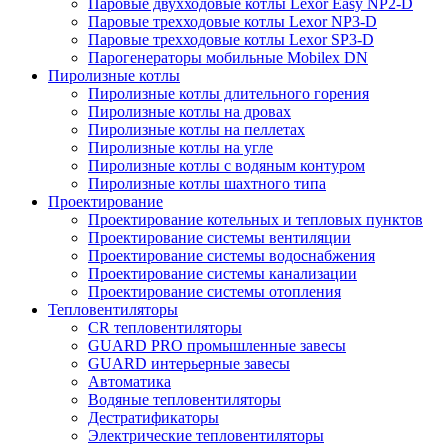
Паровые двухходовые котлы Lexor Easy NP2-D
Паровые трехходовые котлы Lexor NP3-D
Паровые трехходовые котлы Lexor SP3-D
Парогенераторы мобильные Mobilex DN
Пиролизные котлы
Пиролизные котлы длительного горения
Пиролизные котлы на дровах
Пиролизные котлы на пеллетах
Пиролизные котлы на угле
Пиролизные котлы с водяным контуром
Пиролизные котлы шахтного типа
Проектирование
Проектирование котельных и тепловых пунктов
Проектирование системы вентиляции
Проектирование системы водоснабжения
Проектирование системы канализации
Проектирование системы отопления
Тепловентиляторы
CR тепловентиляторы
GUARD PRO промышленные завесы
GUARD интерьерные завесы
Автоматика
Водяные тепловентиляторы
Дестратификаторы
Электрические тепловентиляторы