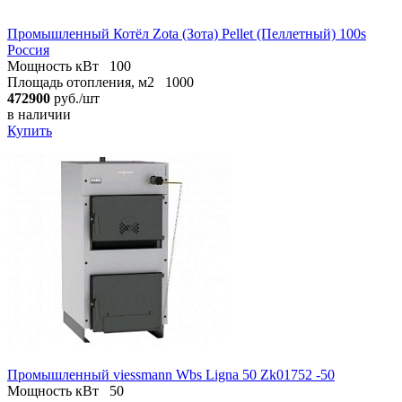
Промышленный Котёл Zota (Зота) Pellet (Пеллетный) 100s
Россия
Мощность кВт
100
Площадь отопления, м2
1000
472900
руб./шт
в наличии
Купить
Промышленный viessmann Wbs Ligna 50 Zk01752 -50
Мощность кВт
50