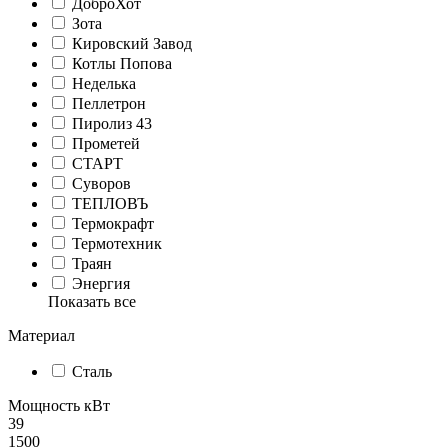
ДоброХот
Зота
Кировский Завод
Котлы Попова
Неделька
Пеллетрон
Пиролиз 43
Прометей
СТАРТ
Суворов
ТЕПЛОВЪ
Термокрафт
Термотехник
Траян
Энергия
Показать все
Материал
Сталь
Мощность кВт
39
1500