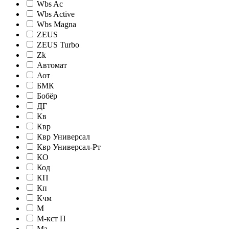
Wbs Ac
Wbs Active
Wbs Magna
ZEUS
ZEUS Turbo
Zk
Автомат
Аот
БМК
Бобёр
ДГ
Кв
Квр
Квр Универсал
Квр Универсал-Рт
КО
Код
КП
Кп
Кчм
М
М-кст П
Ма