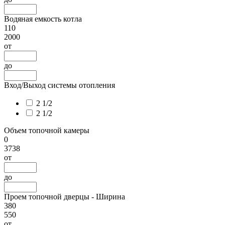
Водяная емкость котла
110
2000
от
до
Вход/Выход системы отопления
2 1/2
2 1/2
Объем топочной камеры
0
3738
от
до
Проем топочной дверцы - Ширина
380
550
от