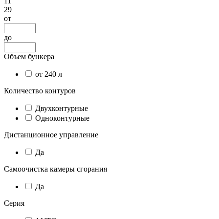
11
29
от
до
Объем бункера
от 240 л
Количество контуров
Двухконтурные
Одноконтурные
Дистанционное управление
Да
Самоочистка камеры сгорания
Да
Серия