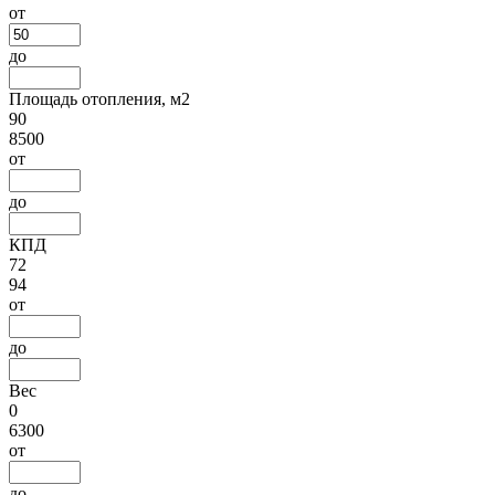
от
до
Площадь отопления, м2
90
8500
от
до
КПД
72
94
от
до
Вес
0
6300
от
до