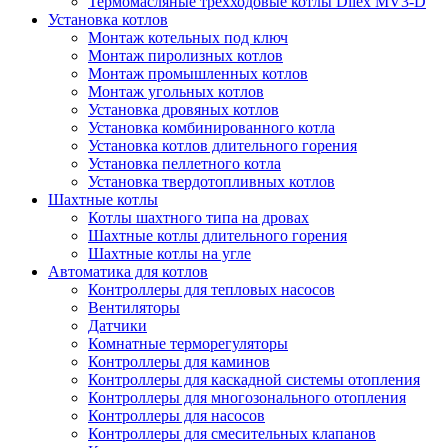
Термомасляные трехходовые котлы Dilex MV3-D
Установка котлов
Монтаж котельных под ключ
Монтаж пиролизных котлов
Монтаж промышленных котлов
Монтаж угольных котлов
Установка дровяных котлов
Установка комбинированного котла
Установка котлов длительного горения
Установка пеллетного котла
Установка твердотопливных котлов
Шахтные котлы
Котлы шахтного типа на дровах
Шахтные котлы длительного горения
Шахтные котлы на угле
Автоматика для котлов
Контроллеры для тепловых насосов
Вентиляторы
Датчики
Комнатные терморегуляторы
Контроллеры для каминов
Контроллеры для каскадной системы отопления
Контроллеры для многозонального отопления
Контроллеры для насосов
Контроллеры для смесительных клапанов