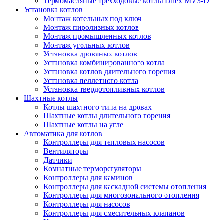
Термомасляные трехходовые котлы Dilex MV3-D
Установка котлов
Монтаж котельных под ключ
Монтаж пиролизных котлов
Монтаж промышленных котлов
Монтаж угольных котлов
Установка дровяных котлов
Установка комбинированного котла
Установка котлов длительного горения
Установка пеллетного котла
Установка твердотопливных котлов
Шахтные котлы
Котлы шахтного типа на дровах
Шахтные котлы длительного горения
Шахтные котлы на угле
Автоматика для котлов
Контроллеры для тепловых насосов
Вентиляторы
Датчики
Комнатные терморегуляторы
Контроллеры для каминов
Контроллеры для каскадной системы отопления
Контроллеры для многозонального отопления
Контроллеры для насосов
Контроллеры для смесительных клапанов