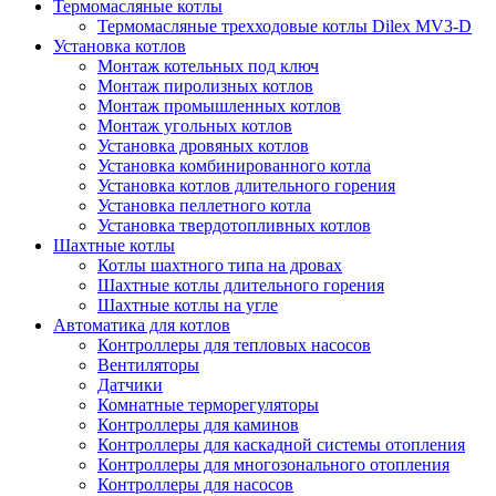
Термомасляные котлы
Термомасляные трехходовые котлы Dilex MV3-D
Установка котлов
Монтаж котельных под ключ
Монтаж пиролизных котлов
Монтаж промышленных котлов
Монтаж угольных котлов
Установка дровяных котлов
Установка комбинированного котла
Установка котлов длительного горения
Установка пеллетного котла
Установка твердотопливных котлов
Шахтные котлы
Котлы шахтного типа на дровах
Шахтные котлы длительного горения
Шахтные котлы на угле
Автоматика для котлов
Контроллеры для тепловых насосов
Вентиляторы
Датчики
Комнатные терморегуляторы
Контроллеры для каминов
Контроллеры для каскадной системы отопления
Контроллеры для многозонального отопления
Контроллеры для насосов