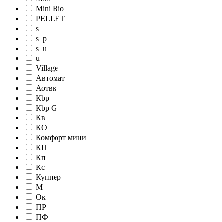
Mini Bio
PELLET
s
s_p
s_u
u
Village
Автомат
Аотвк
Кbр
Кbр G
Кв
КО
Комфорт мини
КП
Кп
Кс
Куппер
М
Ок
ПР
ПФ