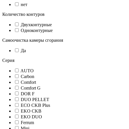
нет
Количество контуров
Двухконтурные
Одноконтурные
Самоочистка камеры сгорания
Да
Серия
AUTO
Carbon
Comfort
Comfort G
DOR F
DUO PELLET
ECO CKB Plus
EKO CKB
EKO DUO
Ferrum
Mini