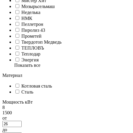
Мистер Хит
Мозырьсельмаш
Неделька
НМК
Пеллетрон
Пиролиз 43
Прометей
Твердотоп Медведь
ТЕПЛОВЪ
Теплодар
Энергия
Показать все
Материал
Котловая сталь
Сталь
Мощность кВт
8
1500
от
до