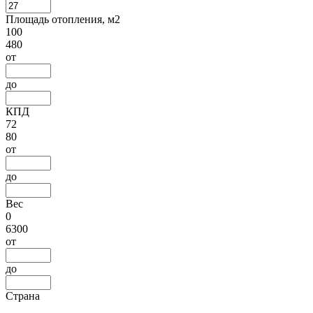
Площадь отопления, м2
100
480
от
до
КПД
72
80
от
до
Вес
0
6300
от
до
Страна