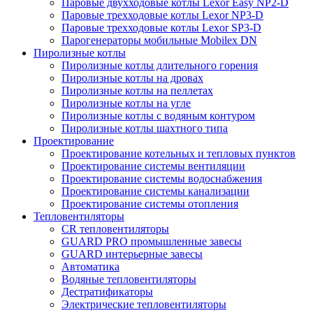
Паровые двухходовые котлы Lexor Easy NP2-D
Паровые трехходовые котлы Lexor NP3-D
Паровые трехходовые котлы Lexor SP3-D
Парогенераторы мобильные Mobilex DN
Пиролизные котлы
Пиролизные котлы длительного горения
Пиролизные котлы на дровах
Пиролизные котлы на пеллетах
Пиролизные котлы на угле
Пиролизные котлы с водяным контуром
Пиролизные котлы шахтного типа
Проектирование
Проектирование котельных и тепловых пунктов
Проектирование системы вентиляции
Проектирование системы водоснабжения
Проектирование системы канализации
Проектирование системы отопления
Тепловентиляторы
CR тепловентиляторы
GUARD PRO промышленные завесы
GUARD интерьерные завесы
Автоматика
Водяные тепловентиляторы
Дестратификаторы
Электрические тепловентиляторы