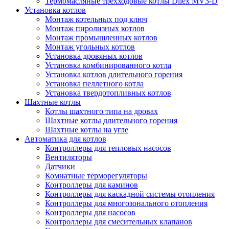
Термомасляные трехходовые котлы Dilex MV3-D
Установка котлов
Монтаж котельных под ключ
Монтаж пиролизных котлов
Монтаж промышленных котлов
Монтаж угольных котлов
Установка дровяных котлов
Установка комбинированного котла
Установка котлов длительного горения
Установка пеллетного котла
Установка твердотопливных котлов
Шахтные котлы
Котлы шахтного типа на дровах
Шахтные котлы длительного горения
Шахтные котлы на угле
Автоматика для котлов
Контроллеры для тепловых насосов
Вентиляторы
Датчики
Комнатные терморегуляторы
Контроллеры для каминов
Контроллеры для каскадной системы отопления
Контроллеры для многозонального отопления
Контроллеры для насосов
Контроллеры для смесительных клапанов