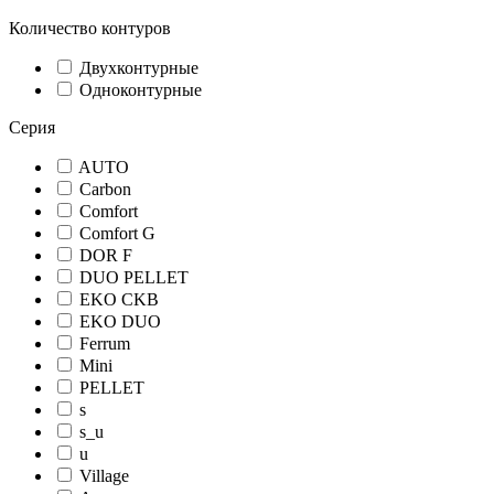
Количество контуров
Двухконтурные
Одноконтурные
Серия
AUTO
Carbon
Comfort
Comfort G
DOR F
DUO PELLET
EKO CKB
EKO DUO
Ferrum
Mini
PELLET
s
s_u
u
Village