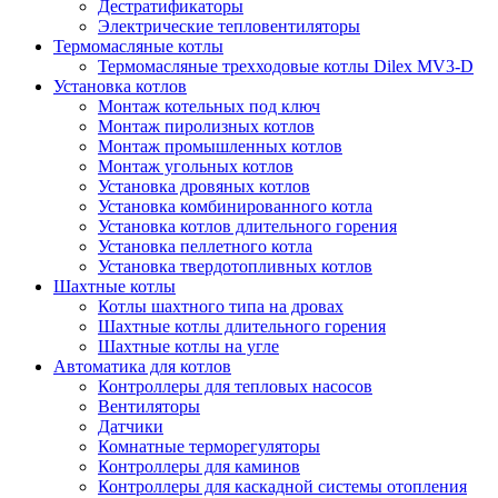
Дестратификаторы
Электрические тепловентиляторы
Термомасляные котлы
Термомасляные трехходовые котлы Dilex MV3-D
Установка котлов
Монтаж котельных под ключ
Монтаж пиролизных котлов
Монтаж промышленных котлов
Монтаж угольных котлов
Установка дровяных котлов
Установка комбинированного котла
Установка котлов длительного горения
Установка пеллетного котла
Установка твердотопливных котлов
Шахтные котлы
Котлы шахтного типа на дровах
Шахтные котлы длительного горения
Шахтные котлы на угле
Автоматика для котлов
Контроллеры для тепловых насосов
Вентиляторы
Датчики
Комнатные терморегуляторы
Контроллеры для каминов
Контроллеры для каскадной системы отопления