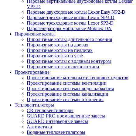
Паровые вертикальные двухходовые котлы Lexstar
VP2-D
Паровые двухходовые котлы Lexor Easy NP2-D
Паровые трехходовые котлы Lexor NP3-D
Паровые трехходовые котлы Lexor SP3-D
Парогенераторы мобильные Mobilex DN
Пиролизные котлы
Пиролизные котлы длительного горения
Пиролизные котлы на дровах
Пиролизные котлы на пеллетах
Пиролизные котлы на угле
Пиролизные котлы с водяным контуром
Пиролизные котлы шахтного типа
Проектирование
Проектирование котельных и тепловых пунктов
Проектирование системы вентиляции
Проектирование системы водоснабжения
Проектирование системы канализации
Проектирование системы отопления
Тепловентиляторы
CR тепловентиляторы
GUARD PRO промышленные завесы
GUARD интерьерные завесы
Автоматика
Водяные тепловентиляторы