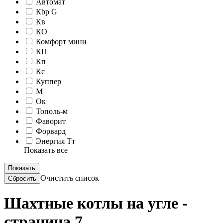
Автомат
Кbр G
Кв
КО
Комфорт мини
КП
Кп
Кс
Куппер
М
Ок
Тополь-м
Фаворит
Форвард
Энергия Тт
Показать все
Очистить список
Шахтные котлы на угле -
страница 7