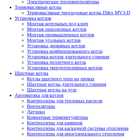
Электрические тепловентиляторы
Термомасляные котлы
Термомасляные трехходовые котлы Dilex MV3-D
Установка котлов
Монтаж котельных под ключ
Монтаж пиролизных котлов
Монтаж промышленных котлов
Монтаж угольных котлов
Установка дровяных котлов
Установка комбинированного котла
Установка котлов длительного горения
Установка пеллетного котла
Установка твердотопливных котлов
Шахтные котлы
Котлы шахтного типа на дровах
Шахтные котлы длительного горения
Шахтные котлы на угле
Автоматика для котлов
Контроллеры для тепловых насосов
Вентиляторы
Датчики
Комнатные терморегуляторы
Контроллеры для каминов
Контроллеры для каскадной системы отопления
Контроллеры для многозонального отопления