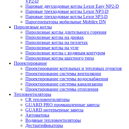
VP2-D
Паровые двухходовые котлы Lexor Easy NP2-D
Паровые трехходовые котлы Lexor NP3-D
Паровые трехходовые котлы Lexor SP3-D
Парогенераторы мобильные Mobilex DN
Пиролизные котлы
Пиролизные котлы длительного горения
Пиролизные котлы на дровах
Пиролизные котлы на пеллетах
Пиролизные котлы на угле
Пиролизные котлы с водяным контуром
Пиролизные котлы шахтного типа
Проектирование
Проектирование котельных и тепловых пунктов
Проектирование системы вентиляции
Проектирование системы водоснабжения
Проектирование системы канализации
Проектирование системы отопления
Тепловентиляторы
CR тепловентиляторы
GUARD PRO промышленные завесы
GUARD интерьерные завесы
Автоматика
Водяные тепловентиляторы
Дестратификаторы