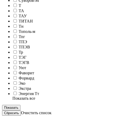
Суворов-М
Т
ТА
ТАУ
ТИТАН
Тн
Тополь-м
Тпг
ТПЭ
ТПЭВ
Тр
ТЭГ
ТЭГВ
Уют
Фаворит
Форвард
Эко
Экстра
Энергия Тт
Показать все
Очистить список