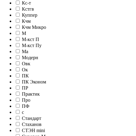
Кс-т
Кстгв
Куппер
Кчм
Кчм Микро
М
М-кст П
М-кст Пу
Ма
Модерн
Овк
Ок
ПК
ПК Эконом
ПР
Практик
Про
ПФ
с
Стандарт
Стаханов
СТЭН mini