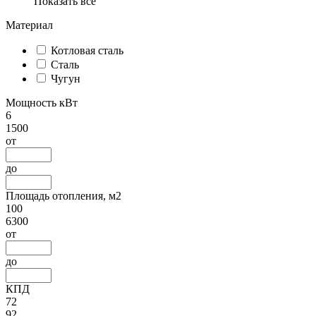
Показать все
Материал
Котловая сталь
Сталь
Чугун
Мощность кВт
6
1500
от
до
Площадь отопления, м2
100
6300
от
до
КПД
72
92