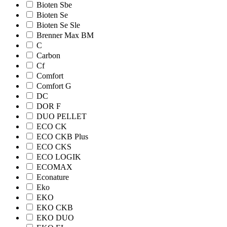
Bioten Sbe
Bioten Se
Bioten Se Sle
Brenner Max BM
C
Carbon
Cf
Comfort
Comfort G
DC
DOR F
DUO PELLET
ECO CK
ECO CKB Plus
ECO CKS
ECO LOGIK
ECOMAX
Econature
Eko
EKO
EKO CKB
EKO DUO