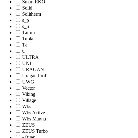
Smart EKO
Solid
Solitherm
s_p
s_u
Taifun
Tupla
Tа
u
ULTRA
UNI
URAGAN
Uragan Prof
UWG
Vector
Viking
Village
Wbs
Wbs Active
Wbs Magna
ZEUS
ZEUS Turbo
«Очаг»