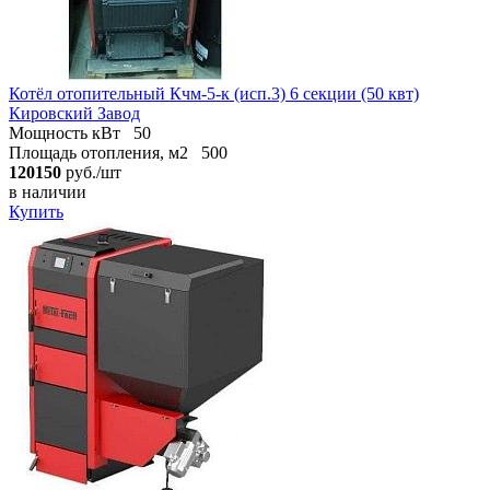
Котёл отопительный Кчм-5-к (исп.3) 6 секции (50 квт)
Кировский Завод
Мощность кВт
50
Площадь отопления, м2
500
120150
руб./шт
в наличии
Купить