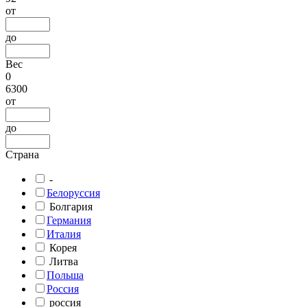
от
до
Вес
0
6300
от
до
Страна
-
Белоруссия
Болгария
Германия
Италия
Корея
Литва
Польша
Россия
россия