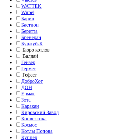
WATTEK
Wirbel
Барин
Бастион
Беретта
Бренеран
Буржуй-К
Бюро котлов
Валдай
Гейзер
Гермес
Гефест
ДоброХот
ДОН
Ермак
Зота
Каракан
Кировский Завод
Конвектика
Космос
Котлы Попова
Куппер