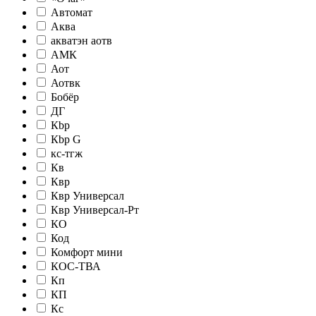
Автомат
Аква
акватэн аотв
АМК
Аот
Аотвк
Бобёр
ДГ
Кbр
Кbр G
кc-тгж
Кв
Квр
Квр Универсал
Квр Универсал-Рт
КО
Код
Комфорт мини
КОС-ТВА
Кп
КП
Кс