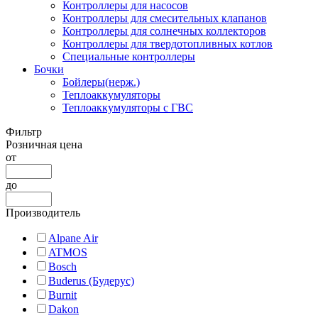
Контроллеры для насосов
Контроллеры для смесительных клапанов
Контроллеры для солнечных коллекторов
Контроллеры для твердотопливных котлов
Специальные контроллеры
Бочки
Бойлеры(нерж.)
Теплоаккумуляторы
Теплоаккумуляторы с ГВС
Фильтр
Розничная цена
от
до
Производитель
Alpane Air
ATMOS
Bosch
Buderus (Будерус)
Burnit
Dakon