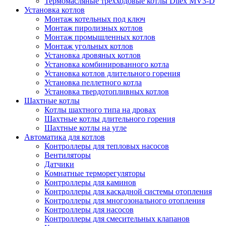
Термомасляные трехходовые котлы Dilex MV3-D
Установка котлов
Монтаж котельных под ключ
Монтаж пиролизных котлов
Монтаж промышленных котлов
Монтаж угольных котлов
Установка дровяных котлов
Установка комбинированного котла
Установка котлов длительного горения
Установка пеллетного котла
Установка твердотопливных котлов
Шахтные котлы
Котлы шахтного типа на дровах
Шахтные котлы длительного горения
Шахтные котлы на угле
Автоматика для котлов
Контроллеры для тепловых насосов
Вентиляторы
Датчики
Комнатные терморегуляторы
Контроллеры для каминов
Контроллеры для каскадной системы отопления
Контроллеры для многозонального отопления
Контроллеры для насосов
Контроллеры для смесительных клапанов