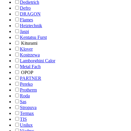
Dedietrich
Defro
DRAGON
Flames
Heiztechnik
Jaspi
Kentatsu Furst
Kiturami
Klover
Kostrzewa
Lamborghini Calor
Metal Fach
OPOP
PARTNER
Pereko
Protherm
Roda
Sas
Stropuva
Termax
TIS
Unilux
Viadrus