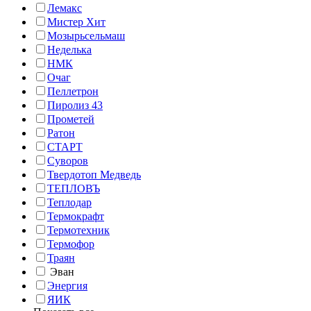
Лемакс
Мистер Хит
Мозырьсельмаш
Неделька
НМК
Очаг
Пеллетрон
Пиролиз 43
Прометей
Ратон
СТАРТ
Суворов
Твердотоп Медведь
ТЕПЛОВЪ
Теплодар
Термокрафт
Термотехник
Термофор
Траян
Эван
Энергия
ЯИК