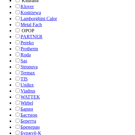
Kiturami
Klover
Kostrzewa
Lamborghini Calor
Metal Fach
OPOP
PARTNER
Pereko
Protherm
Roda
Sas
Stropuva
Termax
TIS
Unilux
Viadrus
WATTEK
Wirbel
Барин
Бастион
Беретта
Бренеран
Буржуй-К