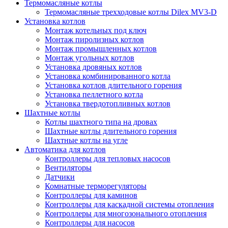
Термомасляные котлы
Термомасляные трехходовые котлы Dilex MV3-D
Установка котлов
Монтаж котельных под ключ
Монтаж пиролизных котлов
Монтаж промышленных котлов
Монтаж угольных котлов
Установка дровяных котлов
Установка комбинированного котла
Установка котлов длительного горения
Установка пеллетного котла
Установка твердотопливных котлов
Шахтные котлы
Котлы шахтного типа на дровах
Шахтные котлы длительного горения
Шахтные котлы на угле
Автоматика для котлов
Контроллеры для тепловых насосов
Вентиляторы
Датчики
Комнатные терморегуляторы
Контроллеры для каминов
Контроллеры для каскадной системы отопления
Контроллеры для многозонального отопления
Контроллеры для насосов