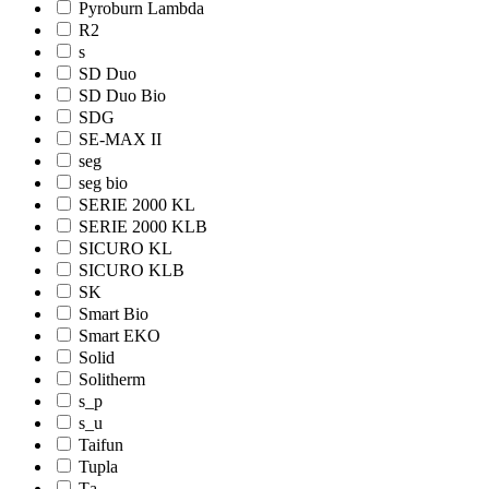
Pyroburn Lambda
R2
s
SD Duo
SD Duo Bio
SDG
SE-MAX II
seg
seg bio
SERIE 2000 KL
SERIE 2000 KLB
SICURO KL
SICURO KLB
SK
Smart Bio
Smart EKO
Solid
Solitherm
s_p
s_u
Taifun
Tupla
Tа