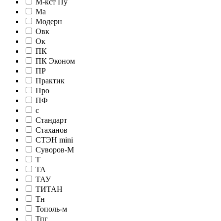
М-кст Пу
Ма
Модерн
Овк
Ок
ПК
ПК Эконом
ПР
Практик
Про
ПФ
с
Стандарт
Стаханов
СТЭН mini
Суворов-М
Т
ТА
ТАУ
ТИТАН
Тн
Тополь-м
Тпг