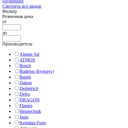
Подробнее
Смотреть все акции
Фильтр
Розничная цена
от
до
Производитель
Alpane Air
ATMOS
Bosch
Buderus (Будерус)
Burnit
Dakon
Dedietrich
Defro
DRAGON
Flames
Heiztechnik
Jaspi
Kentatsu Furst