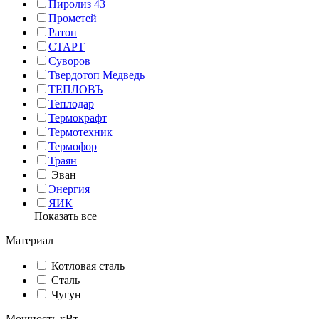
Пиролиз 43
Прометей
Ратон
СТАРТ
Суворов
Твердотоп Медведь
ТЕПЛОВЪ
Теплодар
Термокрафт
Термотехник
Термофор
Траян
Эван
Энергия
ЯИК
Показать все
Материал
Котловая сталь
Сталь
Чугун
Мощность кВт