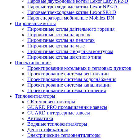
Паровые двухходовые котлы Lexor Easy NP2-D
Паровые трехходовые котлы Lexor NP3-D
Паровые трехходовые котлы Lexor SP3-D
Парогенераторы мобильные Mobilex DN
Пиролизные котлы
Пиролизные котлы длительного горения
Пиролизные котлы на дровах
Пиролизные котлы на пеллетах
Пиролизные котлы на угле
Пиролизные котлы с водяным контуром
Пиролизные котлы шахтного типа
Проектирование
Проектирование котельных и тепловых пунктов
Проектирование системы вентиляции
Проектирование системы водоснабжения
Проектирование системы канализации
Проектирование системы отопления
Тепловентиляторы
CR тепловентиляторы
GUARD PRO промышленные завесы
GUARD интерьерные завесы
Автоматика
Водяные тепловентиляторы
Дестратификаторы
Электрические тепловентиляторы