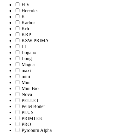
H V
Hercules
K
Karbor
Krh
KRP
KSW PRIMA
Lf
Logano
Long
Magna
maxi
mini
Mini
Mini Bio
Nova
PELLET
Pellet Boiler
PLUS
PRIMTEK
PRO
Pyroburn Alpha