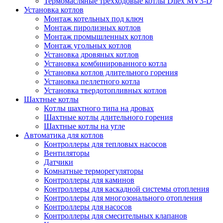
Термомасляные трехходовые котлы Dilex MV3-D
Установка котлов
Монтаж котельных под ключ
Монтаж пиролизных котлов
Монтаж промышленных котлов
Монтаж угольных котлов
Установка дровяных котлов
Установка комбинированного котла
Установка котлов длительного горения
Установка пеллетного котла
Установка твердотопливных котлов
Шахтные котлы
Котлы шахтного типа на дровах
Шахтные котлы длительного горения
Шахтные котлы на угле
Автоматика для котлов
Контроллеры для тепловых насосов
Вентиляторы
Датчики
Комнатные терморегуляторы
Контроллеры для каминов
Контроллеры для каскадной системы отопления
Контроллеры для многозонального отопления
Контроллеры для насосов
Контроллеры для смесительных клапанов