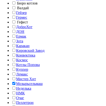
Бюро котлов
Валдай
Гейзер
Гермес
Гефест
ДоброХот
ДОН
Ермак
Зота
Каракан
Кировский Завод
Конвектика
Космос
Котлы Попова
Куппер
Лемакс
Мистер Хит
Мозырьсельмаш
Неделька
НМК
Очаг
Пеллетрон