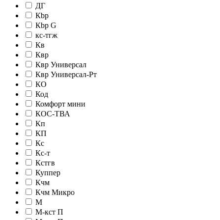
ДГ
Кbр
Кbр G
кc-тгж
Кв
Квр
Квр Универсал
Квр Универсал-Рт
КО
Код
Комфорт мини
КОС-ТВА
Кп
КП
Кс
Кс-т
Кстгв
Куппер
Кчм
Кчм Микро
М
М-кст П