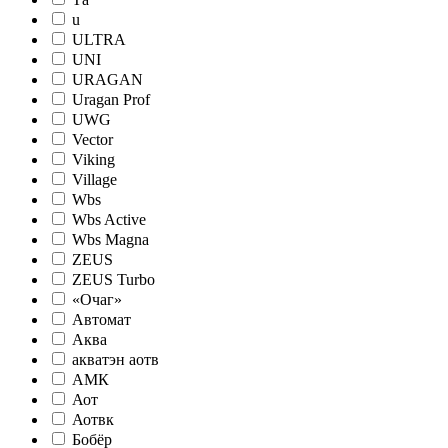
u
ULTRA
UNI
URAGAN
Uragan Prof
UWG
Vector
Viking
Village
Wbs
Wbs Active
Wbs Magna
ZEUS
ZEUS Turbo
«Очаг»
Автомат
Аква
акватэн аотв
АМК
Аот
Аотвк
Бобёр