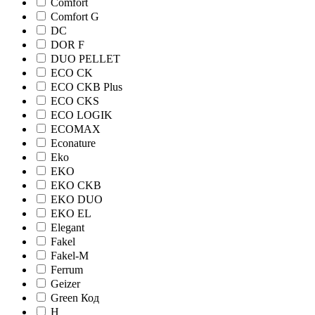
Comfort
Comfort G
DC
DOR F
DUO PELLET
ECO CK
ECO CKB Plus
ECO CKS
ECO LOGIK
ECOMAX
Econature
Eko
EKO
EKO CKB
EKO DUO
EKO EL
Elegant
Fakel
Fakel-M
Ferrum
Geizer
Green Код
H