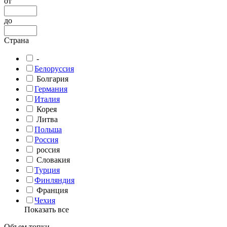
от
до
Страна
-
Белоруссия
Болгария
Германия
Италия
Корея
Литва
Польша
Россия
россия
Словакия
Турция
Финляндия
Франция
Чехия
Показать все
Объем топки