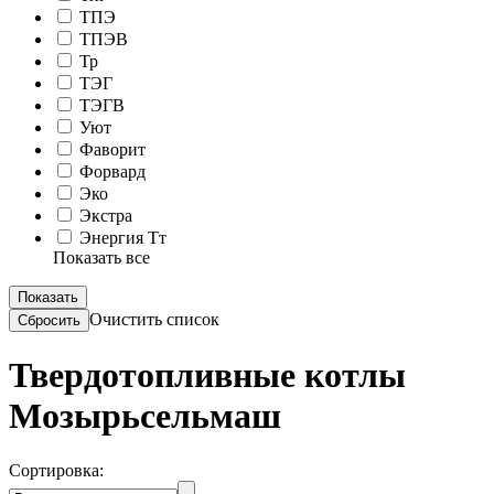
ТПЭ
ТПЭВ
Тр
ТЭГ
ТЭГВ
Уют
Фаворит
Форвард
Эко
Экстра
Энергия Тт
Показать все
Очистить список
Твердотопливные котлы
Мозырьсельмаш
Сортировка: