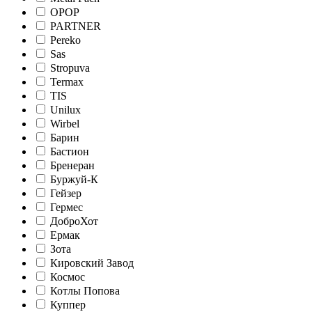
OPOP
PARTNER
Pereko
Sas
Stropuva
Termax
TIS
Unilux
Wirbel
Барин
Бастион
Бренеран
Буржуй-К
Гейзер
Гермес
ДоброХот
Ермак
Зота
Кировский Завод
Космос
Котлы Попова
Куппер