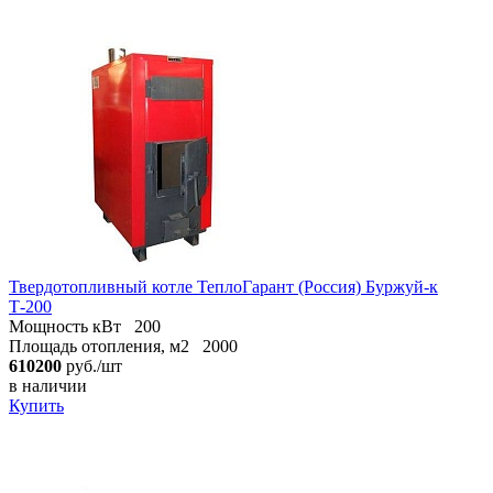
Твердотопливный котле ТеплоГарант (Россия) Буржуй-к
Т-200
Мощность кВт
200
Площадь отопления, м2
2000
610200
руб./шт
в наличии
Купить