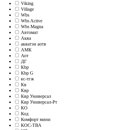
Viking
Village
Wbs
Wbs Active
Wbs Magna
Автомат
Аква
акватэн аотв
АМК
Аот
ДГ
Кbр
Кbр G
кc-тгж
Кв
Квр
Квр Универсал
Квр Универсал-Рт
КО
Код
Комфорт мини
КОС-ТВА