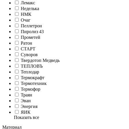
Лемакс
Неделька
НМК
Очаг
Пеллетрон
Пиролиз 43
Прометей
Ратон
СТАРТ
Суворов
Твердотоп Медведь
ТЕПЛОВЪ
Теплодар
Термокрафт
Термотехник
Термофор
Траян
Эван
Энергия
ЯИК
Показать все
Материал