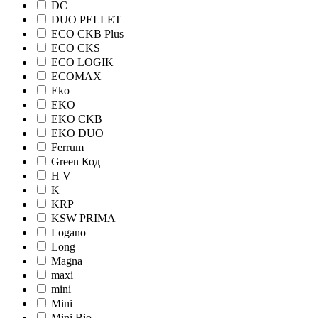
DC
DUO PELLET
ECO CKB Plus
ECO CKS
ECO LOGIK
ECOMAX
Eko
EKO
EKO CKB
EKO DUO
Ferrum
Green Код
H V
K
KRP
KSW PRIMA
Logano
Long
Magna
maxi
mini
Mini
Mini Bio