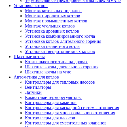
Термомасляные трехходовые котлы Dilex MV3-D
Установка котлов
Монтаж котельных под ключ
Монтаж пиролизных котлов
Монтаж промышленных котлов
Монтаж угольных котлов
Установка дровяных котлов
Установка комбинированного котла
Установка котлов длительного горения
Установка пеллетного котла
Установка твердотопливных котлов
Шахтные котлы
Котлы шахтного типа на дровах
Шахтные котлы длительного горения
Шахтные котлы на угле
Автоматика для котлов
Контроллеры для тепловых насосов
Вентиляторы
Датчики
Комнатные терморегуляторы
Контроллеры для каминов
Контроллеры для каскадной системы отопления
Контроллеры для многозонального отопления
Контроллеры для насосов
Контроллеры для смесительных клапанов