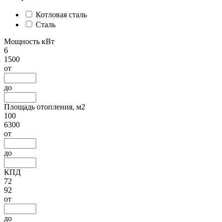
Котловая сталь
Сталь
Мощность кВт
6
1500
от
до
Площадь отопления, м2
100
6300
от
до
КПД
72
92
от
до