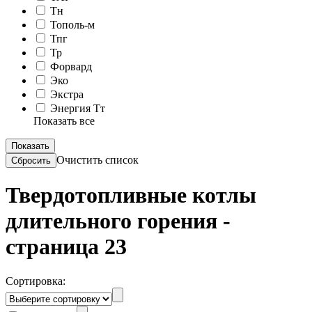
Тн
Тополь-м
Тпг
Тр
Форвард
Эко
Экстра
Энергия Тт
Показать все
Очистить список
Твердотопливные котлы
длительного горения -
страница 23
Сортировка: