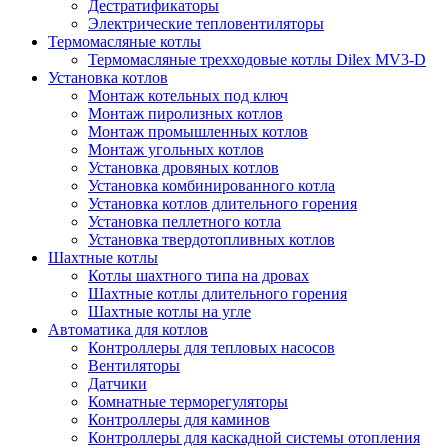
Дестратификаторы
Электрические тепловентиляторы
Термомасляные котлы
Термомасляные трехходовые котлы Dilex MV3-D
Установка котлов
Монтаж котельных под ключ
Монтаж пиролизных котлов
Монтаж промышленных котлов
Монтаж угольных котлов
Установка дровяных котлов
Установка комбинированного котла
Установка котлов длительного горения
Установка пеллетного котла
Установка твердотопливных котлов
Шахтные котлы
Котлы шахтного типа на дровах
Шахтные котлы длительного горения
Шахтные котлы на угле
Автоматика для котлов
Контроллеры для тепловых насосов
Вентиляторы
Датчики
Комнатные терморегуляторы
Контроллеры для каминов
Контроллеры для каскадной системы отопления