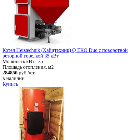
Котел Heiztechnik (Хайцтехник) Q ЕКO Duo с поворотной
реторной горелкой 35 кВт
Мощность кВт
35
Площадь отопления, м2
284850
руб./шт
в наличии
Купить