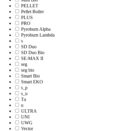
PELLET
Pellet Boiler
PLUS
PRO
Pyroburn Alpha
Pyroburn Lambda
s
SD Duo
SD Duo Bio
SE-MAX II
seg
seg bio
Smart Bio
Smart EKO
s_p
s_u
Tа
u
ULTRA
UNI
UWG
Vector