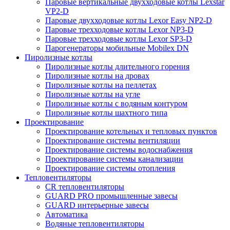
Паровые вертикальные двухходовые котлы Lexstar
VP2-D
Паровые двухходовые котлы Lexor Easy NP2-D
Паровые трехходовые котлы Lexor NP3-D
Паровые трехходовые котлы Lexor SP3-D
Парогенераторы мобильные Mobilex DN
Пиролизные котлы
Пиролизные котлы длительного горения
Пиролизные котлы на дровах
Пиролизные котлы на пеллетах
Пиролизные котлы на угле
Пиролизные котлы с водяным контуром
Пиролизные котлы шахтного типа
Проектирование
Проектирование котельных и тепловых пунктов
Проектирование системы вентиляции
Проектирование системы водоснабжения
Проектирование системы канализации
Проектирование системы отопления
Тепловентиляторы
CR тепловентиляторы
GUARD PRO промышленные завесы
GUARD интерьерные завесы
Автоматика
Водяные тепловентиляторы