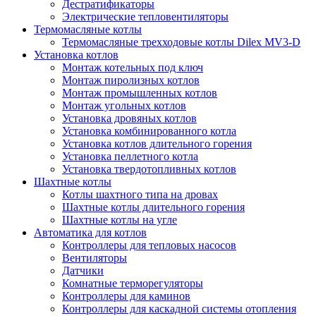
Дестратификаторы
Электрические тепловентиляторы
Термомасляные котлы
Термомасляные трехходовые котлы Dilex MV3-D
Установка котлов
Монтаж котельных под ключ
Монтаж пиролизных котлов
Монтаж промышленных котлов
Монтаж угольных котлов
Установка дровяных котлов
Установка комбинированного котла
Установка котлов длительного горения
Установка пеллетного котла
Установка твердотопливных котлов
Шахтные котлы
Котлы шахтного типа на дровах
Шахтные котлы длительного горения
Шахтные котлы на угле
Автоматика для котлов
Контроллеры для тепловых насосов
Вентиляторы
Датчики
Комнатные терморегуляторы
Контроллеры для каминов
Контроллеры для каскадной системы отопления