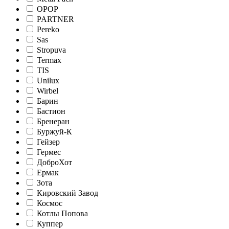
OPOP
PARTNER
Pereko
Sas
Stropuva
Termax
TIS
Unilux
Wirbel
Барин
Бастион
Бренеран
Буржуй-К
Гейзер
Гермес
ДоброХот
Ермак
Зота
Кировский Завод
Космос
Котлы Попова
Куппер