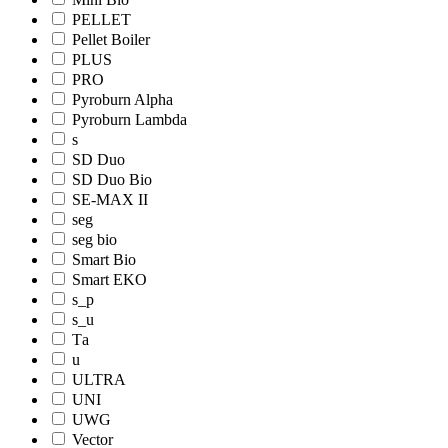
PELLET
Pellet Boiler
PLUS
PRO
Pyroburn Alpha
Pyroburn Lambda
s
SD Duo
SD Duo Bio
SE-MAX II
seg
seg bio
Smart Bio
Smart EKO
s_p
s_u
Tа
u
ULTRA
UNI
UWG
Vector