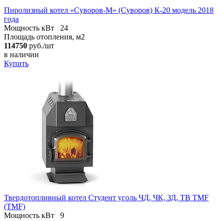
Пиролизный котел «Суворов-М» (Суворов) К-20 модель 2018
года
Мощность кВт
24
Площадь отопления, м2
114750
руб./шт
в наличии
Купить
Твердотопливный котел Студент уголь ЧД, ЧК, ЗД, ТВ TMF
(TMF)
Мощность кВт
9