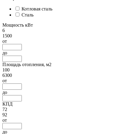
Котловая сталь
Сталь
Мощность кВт
6
1500
от
до
Площадь отопления, м2
100
6300
от
до
КПД
72
92
от
до