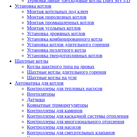
Термомасляные трехходовые котлы Dilex MV3-D
Установка котлов
Монтаж котельных под ключ
Монтаж пиролизных котлов
Монтаж промышленных котлов
Монтаж угольных котлов
Установка дровяных котлов
Установка комбинированного котла
Установка котлов длительного горения
Установка пеллетного котла
Установка твердотопливных котлов
Шахтные котлы
Котлы шахтного типа на дровах
Шахтные котлы длительного горения
Шахтные котлы на угле
Автоматика для котлов
Контроллеры для тепловых насосов
Вентиляторы
Датчики
Комнатные терморегуляторы
Контроллеры для каминов
Контроллеры для каскадной системы отопления
Контроллеры для многозонального отопления
Контроллеры для насосов
Контроллеры для смесительных клапанов