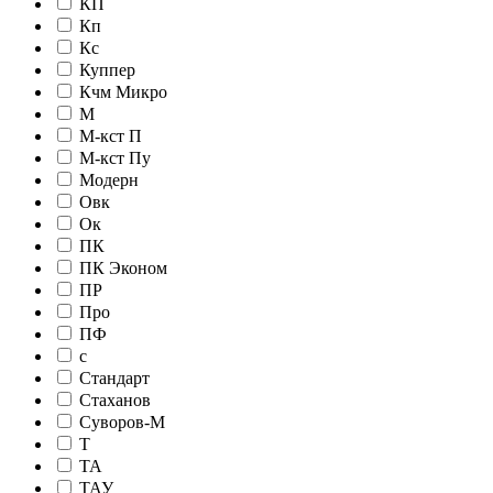
КП
Кп
Кс
Куппер
Кчм Микро
М
М-кст П
М-кст Пу
Модерн
Овк
Ок
ПК
ПК Эконом
ПР
Про
ПФ
с
Стандарт
Стаханов
Суворов-М
Т
ТА
ТАУ