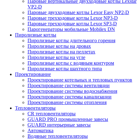
Паровые вертикальные двухходовые котлы Lexstar
VP2-D
Паровые двухходовые котлы Lexor Easy NP2-D
Паровые трехходовые котлы Lexor NP3-D
Паровые трехходовые котлы Lexor SP3-D
Парогенераторы мобильные Mobilex DN
Пиролизные котлы
Пиролизные котлы длительного горения
Пиролизные котлы на дровах
Пиролизные котлы на пеллетах
Пиролизные котлы на угле
Пиролизные котлы с водяным контуром
Пиролизные котлы шахтного типа
Проектирование
Проектирование котельных и тепловых пунктов
Проектирование системы вентиляции
Проектирование системы водоснабжения
Проектирование системы канализации
Проектирование системы отопления
Тепловентиляторы
CR тепловентиляторы
GUARD PRO промышленные завесы
GUARD интерьерные завесы
Автоматика
Водяные тепловентиляторы