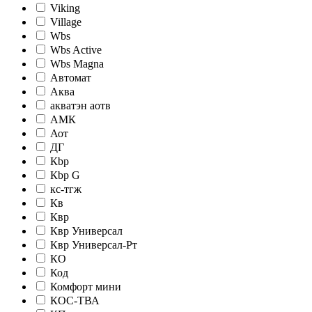
Viking
Village
Wbs
Wbs Active
Wbs Magna
Автомат
Аква
акватэн аотв
АМК
Аот
ДГ
Кbр
Кbр G
кc-тгж
Кв
Квр
Квр Универсал
Квр Универсал-Рт
КО
Код
Комфорт мини
КОС-ТВА