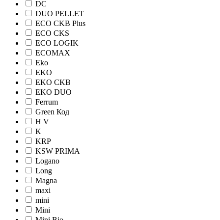
DC
DUO PELLET
ECO CKB Plus
ECO CKS
ECO LOGIK
ECOMAX
Eko
EKO
EKO CKB
EKO DUO
Ferrum
Green Код
H V
K
KRP
KSW PRIMA
Logano
Long
Magna
maxi
mini
Mini
Mini Bio