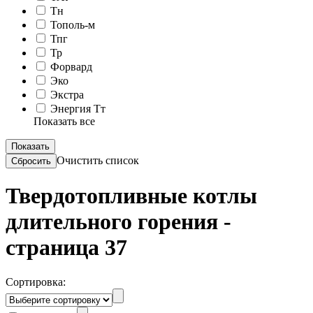
Тн
Тополь-м
Тпг
Тр
Форвард
Эко
Экстра
Энергия Тт
Показать все
Очистить список
Твердотопливные котлы
длительного горения -
страница 37
Сортировка: