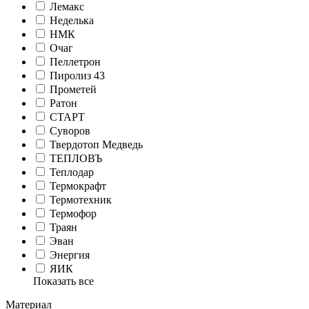
Лемакс
Неделька
НМК
Очаг
Пеллетрон
Пиролиз 43
Прометей
Ратон
СТАРТ
Суворов
Твердотоп Медведь
ТЕПЛОВЪ
Теплодар
Термокрафт
Термотехник
Термофор
Траян
Эван
Энергия
ЯИК
Показать все
Материал