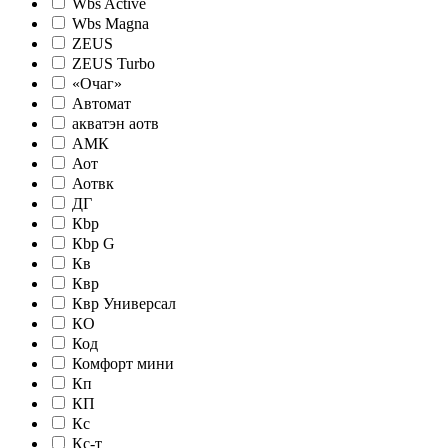
Wbs Active
Wbs Magna
ZEUS
ZEUS Turbo
«Очаг»
Автомат
акватэн аотв
АМК
Аот
Аотвк
ДГ
Кbр
Кbр G
Кв
Квр
Квр Универсал
КО
Код
Комфорт мини
Кп
КП
Кс
Кс-т