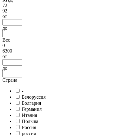
72
92
от
до
Вес
0
6300
от
до
Страна
-
Белоруссия
Болгария
Германия
Италия
Польша
Россия
россия