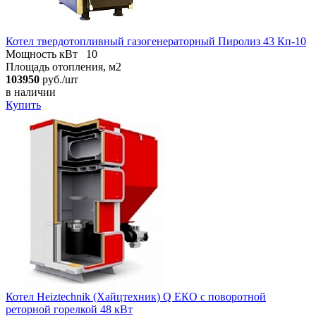
Котел твердотопливный газогенераторный Пиролиз 43 Кп-10
Мощность кВт
10
Площадь отопления, м2
103950
руб./шт
в наличии
Купить
Котел Heiztechnik (Хайцтехник) Q ЕКO с поворотной
реторной горелкой 48 кВт