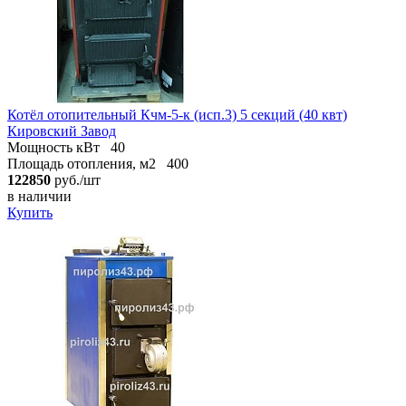
Котёл отопительный Кчм-5-к (исп.3) 5 секций (40 квт)
Кировский Завод
Мощность кВт
40
Площадь отопления, м2
400
122850
руб./шт
в наличии
Купить