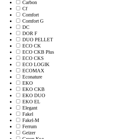
Carbon
Cf
Comfort
Comfort G
DC
DOR F
DUO PELLET
ECO CK
ECO CKB Plus
ECO CKS
ECO LOGIK
ECOMAX
Econature
EKO
EKO CKB
EKO DUO
EKO EL
Elegant
Fakel
Fakel-M
Ferrum
Geizer
Green Код