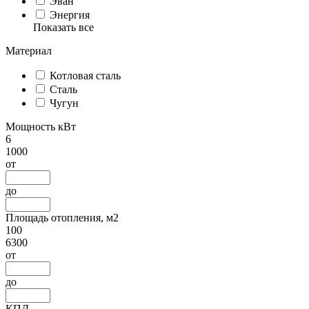
Эван
Энергия
Показать все
Материал
Котловая сталь
Сталь
Чугун
Мощность кВт
6
1000
от
до
Площадь отопления, м2
100
6300
от
до
КПД