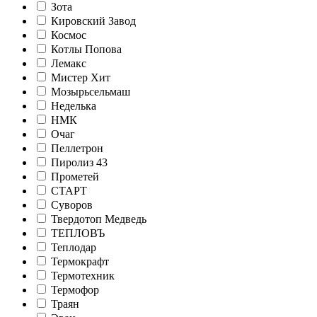
Зота
Кировский Завод
Космос
Котлы Попова
Лемакс
Мистер Хит
Мозырьсельмаш
Неделька
НМК
Очаг
Пеллетрон
Пиролиз 43
Прометей
СТАРТ
Суворов
Твердотоп Медведь
ТЕПЛОВЪ
Теплодар
Термокрафт
Термотехник
Термофор
Траян