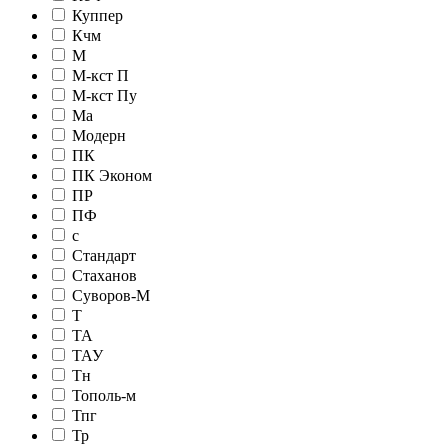
Куппер
Кчм
М
М-кст П
М-кст Пу
Ма
Модерн
ПК
ПК Эконом
ПР
ПФ
с
Стандарт
Стаханов
Суворов-М
Т
ТА
ТАУ
Тн
Тополь-м
Тпг
Тр