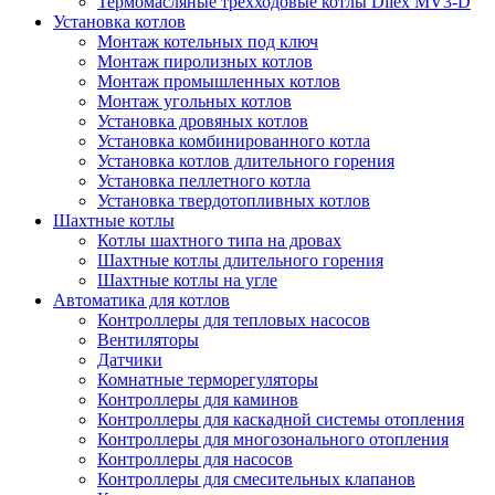
Термомасляные трехходовые котлы Dilex MV3-D
Установка котлов
Монтаж котельных под ключ
Монтаж пиролизных котлов
Монтаж промышленных котлов
Монтаж угольных котлов
Установка дровяных котлов
Установка комбинированного котла
Установка котлов длительного горения
Установка пеллетного котла
Установка твердотопливных котлов
Шахтные котлы
Котлы шахтного типа на дровах
Шахтные котлы длительного горения
Шахтные котлы на угле
Автоматика для котлов
Контроллеры для тепловых насосов
Вентиляторы
Датчики
Комнатные терморегуляторы
Контроллеры для каминов
Контроллеры для каскадной системы отопления
Контроллеры для многозонального отопления
Контроллеры для насосов
Контроллеры для смесительных клапанов