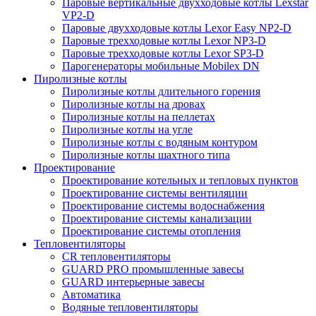
Паровые вертикальные двухходовые котлы Lexstar
VP2-D
Паровые двухходовые котлы Lexor Easy NP2-D
Паровые трехходовые котлы Lexor NP3-D
Паровые трехходовые котлы Lexor SP3-D
Парогенераторы мобильные Mobilex DN
Пиролизные котлы
Пиролизные котлы длительного горения
Пиролизные котлы на дровах
Пиролизные котлы на пеллетах
Пиролизные котлы на угле
Пиролизные котлы с водяным контуром
Пиролизные котлы шахтного типа
Проектирование
Проектирование котельных и тепловых пунктов
Проектирование системы вентиляции
Проектирование системы водоснабжения
Проектирование системы канализации
Проектирование системы отопления
Тепловентиляторы
CR тепловентиляторы
GUARD PRO промышленные завесы
GUARD интерьерные завесы
Автоматика
Водяные тепловентиляторы