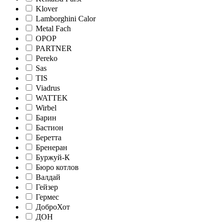
Klover
Lamborghini Calor
Metal Fach
OPOP
PARTNER
Pereko
Sas
TIS
Viadrus
WATTEK
Wirbel
Барин
Бастион
Беретта
Бренеран
Буржуй-К
Бюро котлов
Валдай
Гейзер
Гермес
ДоброХот
ДОН