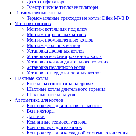
Дестратификаторы
Электрические тепловентиляторы
Термомасляные котлы
Термомасляные трехходовые котлы Dilex MV3-D
Установка котлов
Монтаж котельных под ключ
Монтаж пиролизных котлов
Монтаж промышленных котлов
Монтаж угольных котлов
Установка дровяных котлов
Установка комбинированного котла
Установка котлов длительного горения
Установка пеллетного котла
Установка твердотопливных котлов
Шахтные котлы
Котлы шахтного типа на дровах
Шахтные котлы длительного горения
Шахтные котлы на угле
Автоматика для котлов
Контроллеры для тепловых насосов
Вентиляторы
Датчики
Комнатные терморегуляторы
Контроллеры для каминов
Контроллеры для каскадной системы отопления