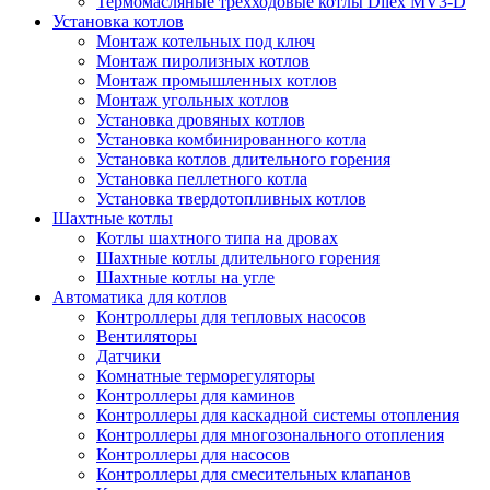
Термомасляные трехходовые котлы Dilex MV3-D
Установка котлов
Монтаж котельных под ключ
Монтаж пиролизных котлов
Монтаж промышленных котлов
Монтаж угольных котлов
Установка дровяных котлов
Установка комбинированного котла
Установка котлов длительного горения
Установка пеллетного котла
Установка твердотопливных котлов
Шахтные котлы
Котлы шахтного типа на дровах
Шахтные котлы длительного горения
Шахтные котлы на угле
Автоматика для котлов
Контроллеры для тепловых насосов
Вентиляторы
Датчики
Комнатные терморегуляторы
Контроллеры для каминов
Контроллеры для каскадной системы отопления
Контроллеры для многозонального отопления
Контроллеры для насосов
Контроллеры для смесительных клапанов