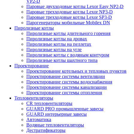
VP2-D
Паровые двухходовые котлы Lexor Easy NP2-D
Паровые трехходовые котлы Lexor NP3-D
Паровые трехходовые котлы Lexor SP3-D
Парогенераторы мобильные Mobilex DN
Пиролизные котлы
Пиролизные котлы длительного горения
Пиролизные котлы на дровах
Пиролизные котлы на пеллетах
Пиролизные котлы на угле
Пиролизные котлы с водяным контуром
Пиролизные котлы шахтного типа
Проектирование
Проектирование котельных и тепловых пунктов
Проектирование системы вентиляции
Проектирование системы водоснабжения
Проектирование системы канализации
Проектирование системы отопления
Тепловентиляторы
CR тепловентиляторы
GUARD PRO промышленные завесы
GUARD интерьерные завесы
Автоматика
Водяные тепловентиляторы
Дестратификаторы