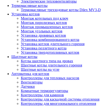
Электрические тепловентиляторы
Термомасляные котлы
Термомасляные трехходовые котлы Dilex MV3-D
Установка котлов
Монтаж котельных под ключ
Монтаж пиролизных котлов
Монтаж промышленных котлов
Монтаж угольных котлов
Установка дровяных котлов
Установка комбинированного котла
Установка котлов длительного горения
Установка пеллетного котла
Установка твердотопливных котлов
Шахтные котлы
Котлы шахтного типа на дровах
Шахтные котлы длительного горения
Шахтные котлы на угле
Автоматика для котлов
Контроллеры для тепловых насосов
Вентиляторы
Датчики
Комнатные терморегуляторы
Контроллеры для каминов
Контроллеры для каскадной системы отопления
Контроллеры для многозонального отопления