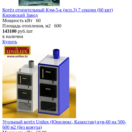
Котёл отопительный Кчм-5-к (исп.3) 7 секции (60 квт)
Кировский Завод
Мощность кВт
60
Площадь отопления, м2
600
143100
руб./шт
в наличии
Купить
Угольный котёл Unilux (Юнилюкс, Казахстан) кув-60 на 500-
600 м2 (без кожуха)