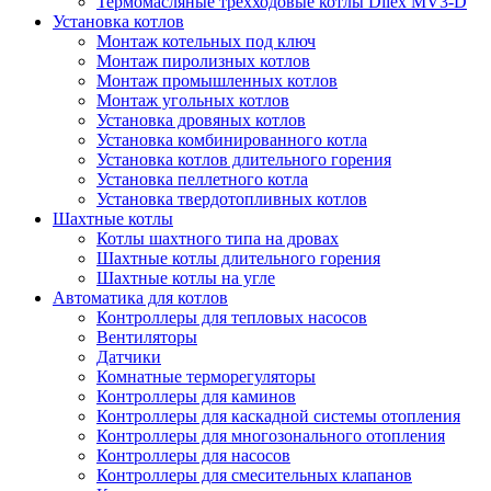
Термомасляные трехходовые котлы Dilex MV3-D
Установка котлов
Монтаж котельных под ключ
Монтаж пиролизных котлов
Монтаж промышленных котлов
Монтаж угольных котлов
Установка дровяных котлов
Установка комбинированного котла
Установка котлов длительного горения
Установка пеллетного котла
Установка твердотопливных котлов
Шахтные котлы
Котлы шахтного типа на дровах
Шахтные котлы длительного горения
Шахтные котлы на угле
Автоматика для котлов
Контроллеры для тепловых насосов
Вентиляторы
Датчики
Комнатные терморегуляторы
Контроллеры для каминов
Контроллеры для каскадной системы отопления
Контроллеры для многозонального отопления
Контроллеры для насосов
Контроллеры для смесительных клапанов