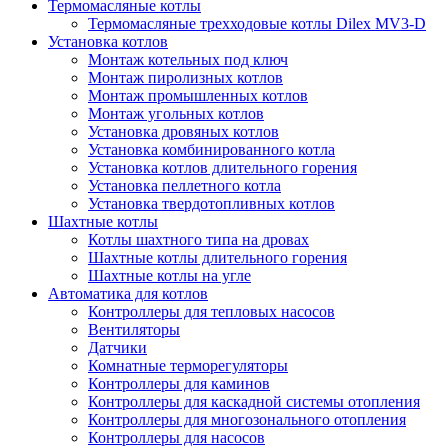
Термомасляные котлы
Термомасляные трехходовые котлы Dilex MV3-D
Установка котлов
Монтаж котельных под ключ
Монтаж пиролизных котлов
Монтаж промышленных котлов
Монтаж угольных котлов
Установка дровяных котлов
Установка комбинированного котла
Установка котлов длительного горения
Установка пеллетного котла
Установка твердотопливных котлов
Шахтные котлы
Котлы шахтного типа на дровах
Шахтные котлы длительного горения
Шахтные котлы на угле
Автоматика для котлов
Контроллеры для тепловых насосов
Вентиляторы
Датчики
Комнатные терморегуляторы
Контроллеры для каминов
Контроллеры для каскадной системы отопления
Контроллеры для многозонального отопления
Контроллеры для насосов