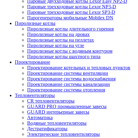
Паровые двухходовые котлы Lexor Easy NP2-D
Паровые трехходовые котлы Lexor NP3-D
Паровые трехходовые котлы Lexor SP3-D
Парогенераторы мобильные Mobilex DN
Пиролизные котлы
Пиролизные котлы длительного горения
Пиролизные котлы на дровах
Пиролизные котлы на пеллетах
Пиролизные котлы на угле
Пиролизные котлы с водяным контуром
Пиролизные котлы шахтного типа
Проектирование
Проектирование котельных и тепловых пунктов
Проектирование системы вентиляции
Проектирование системы водоснабжения
Проектирование системы канализации
Проектирование системы отопления
Тепловентиляторы
CR тепловентиляторы
GUARD PRO промышленные завесы
GUARD интерьерные завесы
Автоматика
Водяные тепловентиляторы
Дестратификаторы
Электрические тепловентиляторы