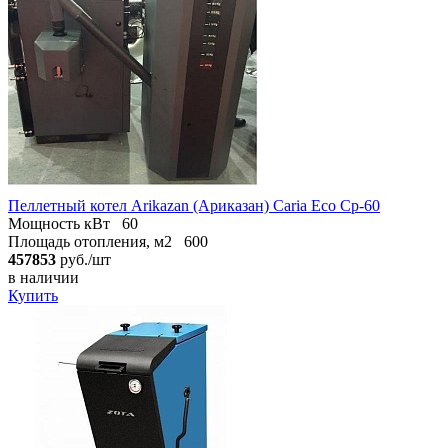
Пеллетный котел Arikazan (Ариказан) Caria Eco Cp-60
Мощность кВт
60
Площадь отопления, м2
600
457853
руб./шт
в наличии
Купить