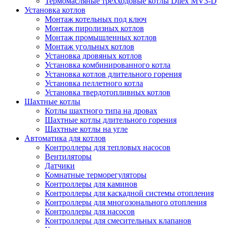
Термомасляные трехходовые котлы Dilex MV3-D
Установка котлов
Монтаж котельных под ключ
Монтаж пиролизных котлов
Монтаж промышленных котлов
Монтаж угольных котлов
Установка дровяных котлов
Установка комбинированного котла
Установка котлов длительного горения
Установка пеллетного котла
Установка твердотопливных котлов
Шахтные котлы
Котлы шахтного типа на дровах
Шахтные котлы длительного горения
Шахтные котлы на угле
Автоматика для котлов
Контроллеры для тепловых насосов
Вентиляторы
Датчики
Комнатные терморегуляторы
Контроллеры для каминов
Контроллеры для каскадной системы отопления
Контроллеры для многозонального отопления
Контроллеры для насосов
Контроллеры для смесительных клапанов