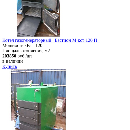
Котел газогенераторный «Бастион М-кст-120 П»
Мощность кВт
120
Площадь отопления, м2
203850
руб./шт
в наличии
Купить