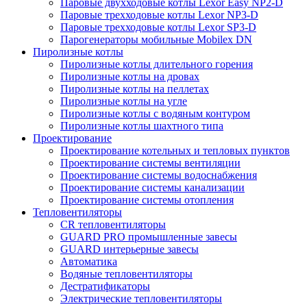
Паровые двухходовые котлы Lexor Easy NP2-D
Паровые трехходовые котлы Lexor NP3-D
Паровые трехходовые котлы Lexor SP3-D
Парогенераторы мобильные Mobilex DN
Пиролизные котлы
Пиролизные котлы длительного горения
Пиролизные котлы на дровах
Пиролизные котлы на пеллетах
Пиролизные котлы на угле
Пиролизные котлы с водяным контуром
Пиролизные котлы шахтного типа
Проектирование
Проектирование котельных и тепловых пунктов
Проектирование системы вентиляции
Проектирование системы водоснабжения
Проектирование системы канализации
Проектирование системы отопления
Тепловентиляторы
CR тепловентиляторы
GUARD PRO промышленные завесы
GUARD интерьерные завесы
Автоматика
Водяные тепловентиляторы
Дестратификаторы
Электрические тепловентиляторы