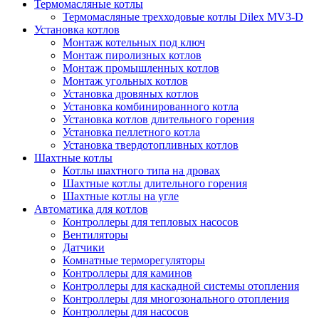
Термомасляные котлы
Термомасляные трехходовые котлы Dilex MV3-D
Установка котлов
Монтаж котельных под ключ
Монтаж пиролизных котлов
Монтаж промышленных котлов
Монтаж угольных котлов
Установка дровяных котлов
Установка комбинированного котла
Установка котлов длительного горения
Установка пеллетного котла
Установка твердотопливных котлов
Шахтные котлы
Котлы шахтного типа на дровах
Шахтные котлы длительного горения
Шахтные котлы на угле
Автоматика для котлов
Контроллеры для тепловых насосов
Вентиляторы
Датчики
Комнатные терморегуляторы
Контроллеры для каминов
Контроллеры для каскадной системы отопления
Контроллеры для многозонального отопления
Контроллеры для насосов