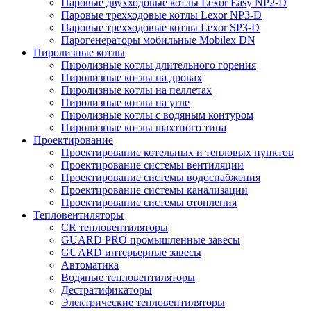
Паровые двухходовые котлы Lexor Easy NP2-D
Паровые трехходовые котлы Lexor NP3-D
Паровые трехходовые котлы Lexor SP3-D
Парогенераторы мобильные Mobilex DN
Пиролизные котлы
Пиролизные котлы длительного горения
Пиролизные котлы на дровах
Пиролизные котлы на пеллетах
Пиролизные котлы на угле
Пиролизные котлы с водяным контуром
Пиролизные котлы шахтного типа
Проектирование
Проектирование котельных и тепловых пунктов
Проектирование системы вентиляции
Проектирование системы водоснабжения
Проектирование системы канализации
Проектирование системы отопления
Тепловентиляторы
CR тепловентиляторы
GUARD PRO промышленные завесы
GUARD интерьерные завесы
Автоматика
Водяные тепловентиляторы
Дестратификаторы
Электрические тепловентиляторы