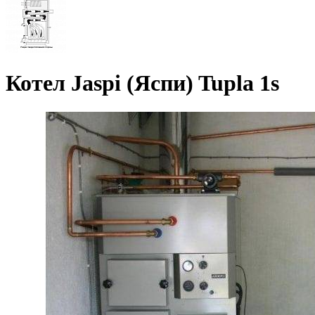
Котел Jaspi (Яспи) Tupla 1s