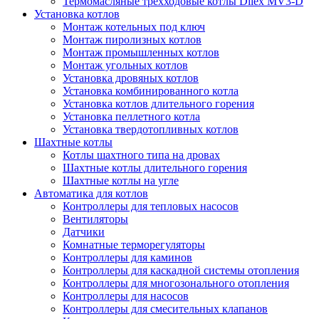
Термомасляные трехходовые котлы Dilex MV3-D
Установка котлов
Монтаж котельных под ключ
Монтаж пиролизных котлов
Монтаж промышленных котлов
Монтаж угольных котлов
Установка дровяных котлов
Установка комбинированного котла
Установка котлов длительного горения
Установка пеллетного котла
Установка твердотопливных котлов
Шахтные котлы
Котлы шахтного типа на дровах
Шахтные котлы длительного горения
Шахтные котлы на угле
Автоматика для котлов
Контроллеры для тепловых насосов
Вентиляторы
Датчики
Комнатные терморегуляторы
Контроллеры для каминов
Контроллеры для каскадной системы отопления
Контроллеры для многозонального отопления
Контроллеры для насосов
Контроллеры для смесительных клапанов