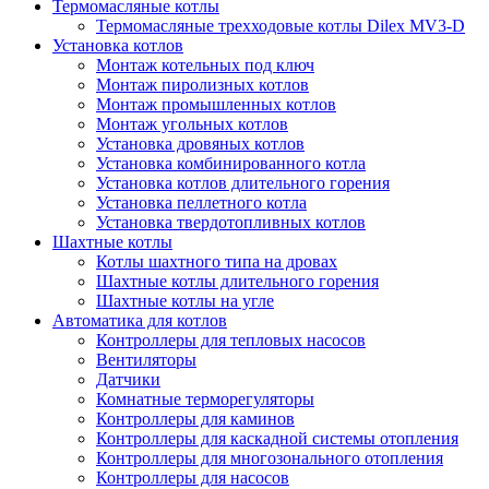
Термомасляные котлы
Термомасляные трехходовые котлы Dilex MV3-D
Установка котлов
Монтаж котельных под ключ
Монтаж пиролизных котлов
Монтаж промышленных котлов
Монтаж угольных котлов
Установка дровяных котлов
Установка комбинированного котла
Установка котлов длительного горения
Установка пеллетного котла
Установка твердотопливных котлов
Шахтные котлы
Котлы шахтного типа на дровах
Шахтные котлы длительного горения
Шахтные котлы на угле
Автоматика для котлов
Контроллеры для тепловых насосов
Вентиляторы
Датчики
Комнатные терморегуляторы
Контроллеры для каминов
Контроллеры для каскадной системы отопления
Контроллеры для многозонального отопления
Контроллеры для насосов