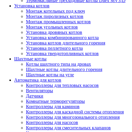
Термомасляные трехходовые котлы Dilex MV3-D
Установка котлов
Монтаж котельных под ключ
Монтаж пиролизных котлов
Монтаж промышленных котлов
Монтаж угольных котлов
Установка дровяных котлов
Установка комбинированного котла
Установка котлов длительного горения
Установка пеллетного котла
Установка твердотопливных котлов
Шахтные котлы
Котлы шахтного типа на дровах
Шахтные котлы длительного горения
Шахтные котлы на угле
Автоматика для котлов
Контроллеры для тепловых насосов
Вентиляторы
Датчики
Комнатные терморегуляторы
Контроллеры для каминов
Контроллеры для каскадной системы отопления
Контроллеры для многозонального отопления
Контроллеры для насосов
Контроллеры для смесительных клапанов