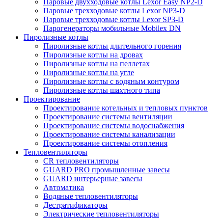
Паровые двухходовые котлы Lexor Easy NP2-D
Паровые трехходовые котлы Lexor NP3-D
Паровые трехходовые котлы Lexor SP3-D
Парогенераторы мобильные Mobilex DN
Пиролизные котлы
Пиролизные котлы длительного горения
Пиролизные котлы на дровах
Пиролизные котлы на пеллетах
Пиролизные котлы на угле
Пиролизные котлы с водяным контуром
Пиролизные котлы шахтного типа
Проектирование
Проектирование котельных и тепловых пунктов
Проектирование системы вентиляции
Проектирование системы водоснабжения
Проектирование системы канализации
Проектирование системы отопления
Тепловентиляторы
CR тепловентиляторы
GUARD PRO промышленные завесы
GUARD интерьерные завесы
Автоматика
Водяные тепловентиляторы
Дестратификаторы
Электрические тепловентиляторы