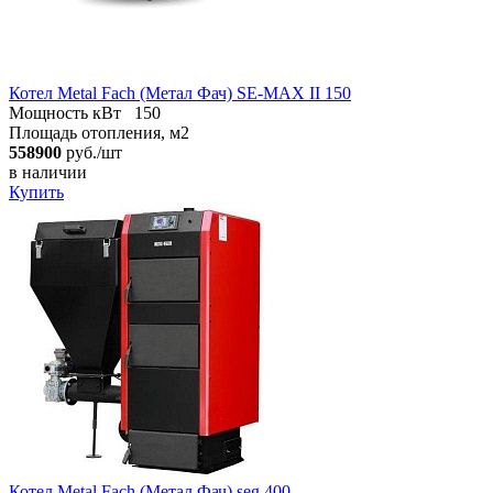
Котел Metal Fach (Метал Фач) SE-MAX II 150
Мощность кВт
150
Площадь отопления, м2
558900
руб./шт
в наличии
Купить
Котел Metal Fach (Метал Фач) seg 400