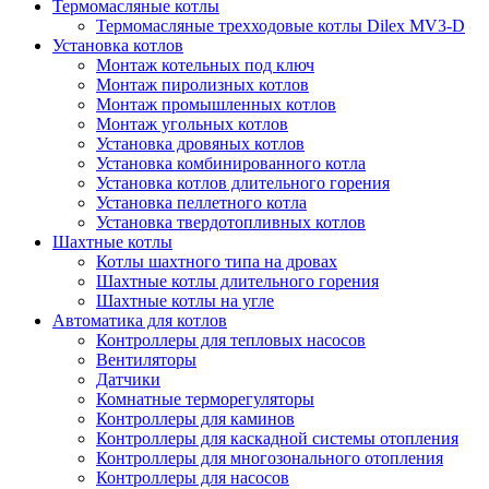
Термомасляные котлы
Термомасляные трехходовые котлы Dilex MV3-D
Установка котлов
Монтаж котельных под ключ
Монтаж пиролизных котлов
Монтаж промышленных котлов
Монтаж угольных котлов
Установка дровяных котлов
Установка комбинированного котла
Установка котлов длительного горения
Установка пеллетного котла
Установка твердотопливных котлов
Шахтные котлы
Котлы шахтного типа на дровах
Шахтные котлы длительного горения
Шахтные котлы на угле
Автоматика для котлов
Контроллеры для тепловых насосов
Вентиляторы
Датчики
Комнатные терморегуляторы
Контроллеры для каминов
Контроллеры для каскадной системы отопления
Контроллеры для многозонального отопления
Контроллеры для насосов