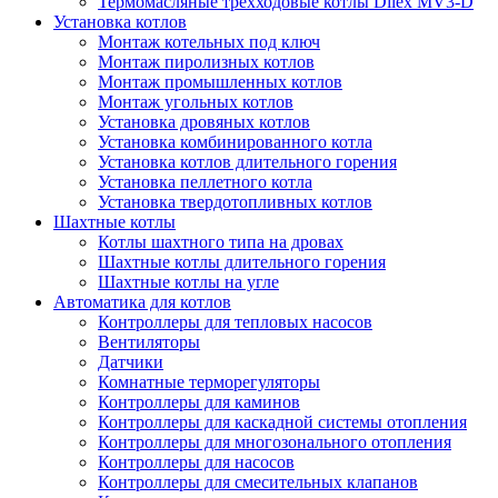
Термомасляные трехходовые котлы Dilex MV3-D
Установка котлов
Монтаж котельных под ключ
Монтаж пиролизных котлов
Монтаж промышленных котлов
Монтаж угольных котлов
Установка дровяных котлов
Установка комбинированного котла
Установка котлов длительного горения
Установка пеллетного котла
Установка твердотопливных котлов
Шахтные котлы
Котлы шахтного типа на дровах
Шахтные котлы длительного горения
Шахтные котлы на угле
Автоматика для котлов
Контроллеры для тепловых насосов
Вентиляторы
Датчики
Комнатные терморегуляторы
Контроллеры для каминов
Контроллеры для каскадной системы отопления
Контроллеры для многозонального отопления
Контроллеры для насосов
Контроллеры для смесительных клапанов