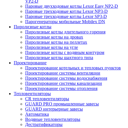
VP2-D
Паровые двухходовые котлы Lexor Easy NP2-D
Паровые трехходовые котлы Lexor NP3-D
Паровые трехходовые котлы Lexor SP3-D
Парогенераторы мобильные Mobilex DN
Пиролизные котлы
Пиролизные котлы длительного горения
Пиролизные котлы на дровах
Пиролизные котлы на пеллетах
Пиролизные котлы на угле
Пиролизные котлы с водяным контуром
Пиролизные котлы шахтного типа
Проектирование
Проектирование котельных и тепловых пунктов
Проектирование системы вентиляции
Проектирование системы водоснабжения
Проектирование системы канализации
Проектирование системы отопления
Тепловентиляторы
CR тепловентиляторы
GUARD PRO промышленные завесы
GUARD интерьерные завесы
Автоматика
Водяные тепловентиляторы
Дестратификаторы