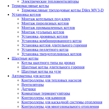
Электрические тепловентиляторы
Термомасляные котлы
Термомасляные трехходовые котлы Dilex MV3-D
Установка котлов
Монтаж котельных под ключ
Монтаж пиролизных котлов
Монтаж промышленных котлов
Монтаж угольных котлов
Установка дровяных котлов
Установка комбинированного котла
Установка котлов длительного горения
Установка пеллетного котла
Установка твердотопливных котлов
Шахтные котлы
Котлы шахтного типа на дровах
Шахтные котлы длительного горения
Шахтные котлы на угле
Автоматика для котлов
Контроллеры для тепловых насосов
Вентиляторы
Датчики
Комнатные терморегуляторы
Контроллеры для каминов
Контроллеры для каскадной системы отопления
Контроллеры для многозонального отопления