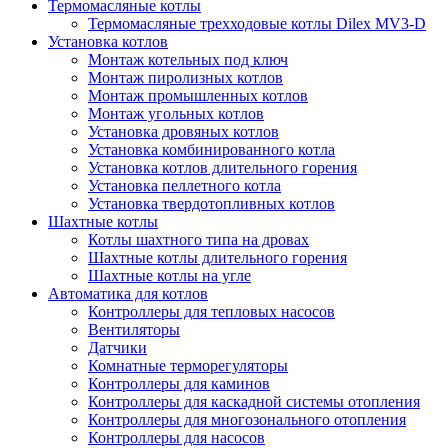
Термомасляные котлы
Термомасляные трехходовые котлы Dilex MV3-D
Установка котлов
Монтаж котельных под ключ
Монтаж пиролизных котлов
Монтаж промышленных котлов
Монтаж угольных котлов
Установка дровяных котлов
Установка комбинированного котла
Установка котлов длительного горения
Установка пеллетного котла
Установка твердотопливных котлов
Шахтные котлы
Котлы шахтного типа на дровах
Шахтные котлы длительного горения
Шахтные котлы на угле
Автоматика для котлов
Контроллеры для тепловых насосов
Вентиляторы
Датчики
Комнатные терморегуляторы
Контроллеры для каминов
Контроллеры для каскадной системы отопления
Контроллеры для многозонального отопления
Контроллеры для насосов