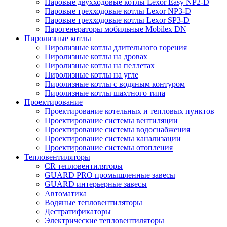
Паровые двухходовые котлы Lexor Easy NP2-D
Паровые трехходовые котлы Lexor NP3-D
Паровые трехходовые котлы Lexor SP3-D
Парогенераторы мобильные Mobilex DN
Пиролизные котлы
Пиролизные котлы длительного горения
Пиролизные котлы на дровах
Пиролизные котлы на пеллетах
Пиролизные котлы на угле
Пиролизные котлы с водяным контуром
Пиролизные котлы шахтного типа
Проектирование
Проектирование котельных и тепловых пунктов
Проектирование системы вентиляции
Проектирование системы водоснабжения
Проектирование системы канализации
Проектирование системы отопления
Тепловентиляторы
CR тепловентиляторы
GUARD PRO промышленные завесы
GUARD интерьерные завесы
Автоматика
Водяные тепловентиляторы
Дестратификаторы
Электрические тепловентиляторы