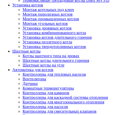
Термомасляные трехходовые котлы Dilex MV3-D
Установка котлов
Монтаж котельных под ключ
Монтаж пиролизных котлов
Монтаж промышленных котлов
Монтаж угольных котлов
Установка дровяных котлов
Установка комбинированного котла
Установка котлов длительного горения
Установка пеллетного котла
Установка твердотопливных котлов
Шахтные котлы
Котлы шахтного типа на дровах
Шахтные котлы длительного горения
Шахтные котлы на угле
Автоматика для котлов
Контроллеры для тепловых насосов
Вентиляторы
Датчики
Комнатные терморегуляторы
Контроллеры для каминов
Контроллеры для каскадной системы отопления
Контроллеры для многозонального отопления
Контроллеры для насосов
Контроллеры для смесительных клапанов