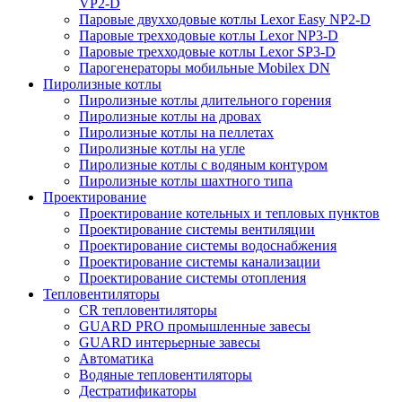
VP2-D
Паровые двухходовые котлы Lexor Easy NP2-D
Паровые трехходовые котлы Lexor NP3-D
Паровые трехходовые котлы Lexor SP3-D
Парогенераторы мобильные Mobilex DN
Пиролизные котлы
Пиролизные котлы длительного горения
Пиролизные котлы на дровах
Пиролизные котлы на пеллетах
Пиролизные котлы на угле
Пиролизные котлы с водяным контуром
Пиролизные котлы шахтного типа
Проектирование
Проектирование котельных и тепловых пунктов
Проектирование системы вентиляции
Проектирование системы водоснабжения
Проектирование системы канализации
Проектирование системы отопления
Тепловентиляторы
CR тепловентиляторы
GUARD PRO промышленные завесы
GUARD интерьерные завесы
Автоматика
Водяные тепловентиляторы
Дестратификаторы