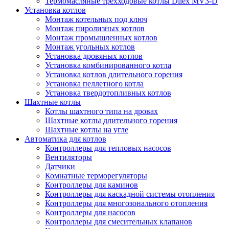
Термомасляные трехходовые котлы Dilex MV3-D
Установка котлов
Монтаж котельных под ключ
Монтаж пиролизных котлов
Монтаж промышленных котлов
Монтаж угольных котлов
Установка дровяных котлов
Установка комбинированного котла
Установка котлов длительного горения
Установка пеллетного котла
Установка твердотопливных котлов
Шахтные котлы
Котлы шахтного типа на дровах
Шахтные котлы длительного горения
Шахтные котлы на угле
Автоматика для котлов
Контроллеры для тепловых насосов
Вентиляторы
Датчики
Комнатные терморегуляторы
Контроллеры для каминов
Контроллеры для каскадной системы отопления
Контроллеры для многозонального отопления
Контроллеры для насосов
Контроллеры для смесительных клапанов