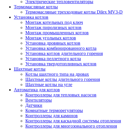
Электрические тепловентиляторы
Термомасляные котлы
Термомасляные трехходовые котлы Dilex MV3-D
Установка котлов
Монтаж котельных под ключ
Монтаж пиролизных котлов
Монтаж промышленных котлов
Монтаж угольных котлов
Установка дровяных котлов
Установка комбинированного котла
Установка котлов длительного горения
Установка пеллетного котла
Установка твердотопливных котлов
Шахтные котлы
Котлы шахтного типа на дровах
Шахтные котлы длительного горения
Шахтные котлы на угле
Автоматика для котлов
Контроллеры для тепловых насосов
Вентиляторы
Датчики
Комнатные терморегуляторы
Контроллеры для каминов
Контроллеры для каскадной системы отопления
Контроллеры для многозонального отопления