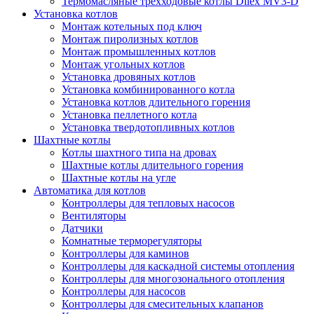
Термомасляные трехходовые котлы Dilex MV3-D
Установка котлов
Монтаж котельных под ключ
Монтаж пиролизных котлов
Монтаж промышленных котлов
Монтаж угольных котлов
Установка дровяных котлов
Установка комбинированного котла
Установка котлов длительного горения
Установка пеллетного котла
Установка твердотопливных котлов
Шахтные котлы
Котлы шахтного типа на дровах
Шахтные котлы длительного горения
Шахтные котлы на угле
Автоматика для котлов
Контроллеры для тепловых насосов
Вентиляторы
Датчики
Комнатные терморегуляторы
Контроллеры для каминов
Контроллеры для каскадной системы отопления
Контроллеры для многозонального отопления
Контроллеры для насосов
Контроллеры для смесительных клапанов