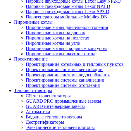
Паровые двухходовые котлы Lexor Easy NP2-D
Паровые трехходовые котлы Lexor NP3-D
Паровые трехходовые котлы Lexor SP3-D
Парогенераторы мобильные Mobilex DN
Пиролизные котлы
Пиролизные котлы длительного горения
Пиролизные котлы на дровах
Пиролизные котлы на пеллетах
Пиролизные котлы на угле
Пиролизные котлы с водяным контуром
Пиролизные котлы шахтного типа
Проектирование
Проектирование котельных и тепловых пунктов
Проектирование системы вентиляции
Проектирование системы водоснабжения
Проектирование системы канализации
Проектирование системы отопления
Тепловентиляторы
CR тепловентиляторы
GUARD PRO промышленные завесы
GUARD интерьерные завесы
Автоматика
Водяные тепловентиляторы
Дестратификаторы
Электрические тепловентиляторы