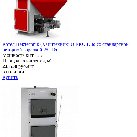
Котел Heiztechnik (Хайцтехник) Q ЕКO Duo со стандартной
реторной горелкой 25 кВт
Мощность кВт
25
Площадь отопления, м2
233550
руб./шт
в наличии
Купить