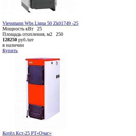
Viessmann Wbs Ligna 50 Zk01749 -25
Мощность кВт
25
Площадь отопления, м2
250
128250
руб./шт
в наличии
Купить
Котёл Кст-25 РТ«Очаг»