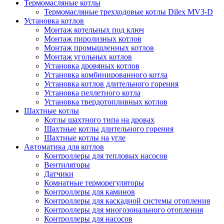
Термомасляные котлы
Термомасляные трехходовые котлы Dilex MV3-D
Установка котлов
Монтаж котельных под ключ
Монтаж пиролизных котлов
Монтаж промышленных котлов
Монтаж угольных котлов
Установка дровяных котлов
Установка комбинированного котла
Установка котлов длительного горения
Установка пеллетного котла
Установка твердотопливных котлов
Шахтные котлы
Котлы шахтного типа на дровах
Шахтные котлы длительного горения
Шахтные котлы на угле
Автоматика для котлов
Контроллеры для тепловых насосов
Вентиляторы
Датчики
Комнатные терморегуляторы
Контроллеры для каминов
Контроллеры для каскадной системы отопления
Контроллеры для многозонального отопления
Контроллеры для насосов