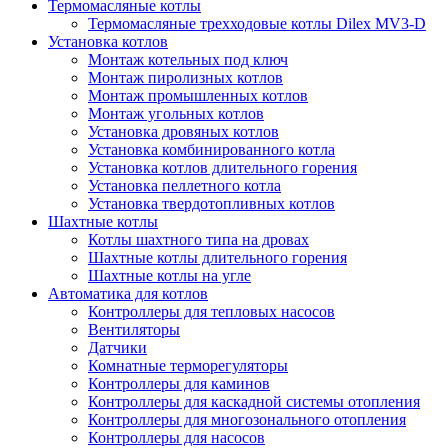
Термомасляные котлы
Термомасляные трехходовые котлы Dilex MV3-D
Установка котлов
Монтаж котельных под ключ
Монтаж пиролизных котлов
Монтаж промышленных котлов
Монтаж угольных котлов
Установка дровяных котлов
Установка комбинированного котла
Установка котлов длительного горения
Установка пеллетного котла
Установка твердотопливных котлов
Шахтные котлы
Котлы шахтного типа на дровах
Шахтные котлы длительного горения
Шахтные котлы на угле
Автоматика для котлов
Контроллеры для тепловых насосов
Вентиляторы
Датчики
Комнатные терморегуляторы
Контроллеры для каминов
Контроллеры для каскадной системы отопления
Контроллеры для многозонального отопления
Контроллеры для насосов