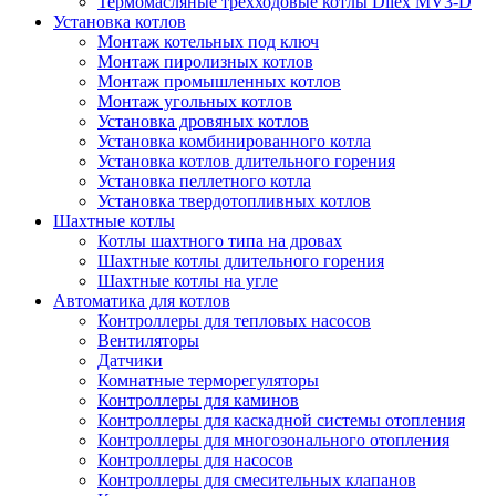
Термомасляные трехходовые котлы Dilex MV3-D
Установка котлов
Монтаж котельных под ключ
Монтаж пиролизных котлов
Монтаж промышленных котлов
Монтаж угольных котлов
Установка дровяных котлов
Установка комбинированного котла
Установка котлов длительного горения
Установка пеллетного котла
Установка твердотопливных котлов
Шахтные котлы
Котлы шахтного типа на дровах
Шахтные котлы длительного горения
Шахтные котлы на угле
Автоматика для котлов
Контроллеры для тепловых насосов
Вентиляторы
Датчики
Комнатные терморегуляторы
Контроллеры для каминов
Контроллеры для каскадной системы отопления
Контроллеры для многозонального отопления
Контроллеры для насосов
Контроллеры для смесительных клапанов