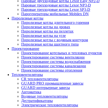
Паровые двухходовые котлы Lexor Easy NP2-D
Паровые трехходовые котлы Lexor NP3-D
Паровые трехходовые котлы Lexor SP3-D
Парогенераторы мобильные Mobilex DN
Пиролизные котлы
Пиролизные котлы длительного горения
Пиролизные котлы на дровах
Пиролизные котлы на пеллетах
Пиролизные котлы на угле
Пиролизные котлы с водяным контуром
Пиролизные котлы шахтного типа
Проектирование
Проектирование котельных и тепловых пунктов
Проектирование системы вентиляции
Проектирование системы водоснабжения
Проектирование системы канализации
Проектирование системы отопления
Тепловентиляторы
CR тепловентиляторы
GUARD PRO промышленные завесы
GUARD интерьерные завесы
Автоматика
Водяные тепловентиляторы
Дестратификаторы
Электрические тепловентиляторы