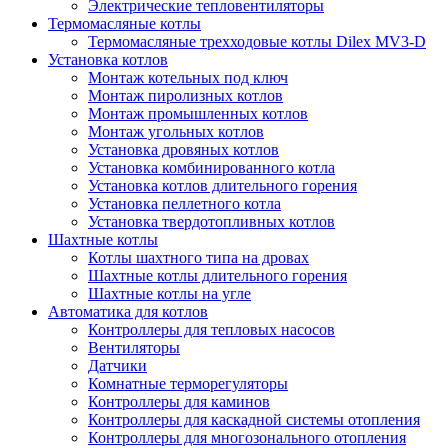
Электрические тепловентиляторы
Термомасляные котлы
Термомасляные трехходовые котлы Dilex MV3-D
Установка котлов
Монтаж котельных под ключ
Монтаж пиролизных котлов
Монтаж промышленных котлов
Монтаж угольных котлов
Установка дровяных котлов
Установка комбинированного котла
Установка котлов длительного горения
Установка пеллетного котла
Установка твердотопливных котлов
Шахтные котлы
Котлы шахтного типа на дровах
Шахтные котлы длительного горения
Шахтные котлы на угле
Автоматика для котлов
Контроллеры для тепловых насосов
Вентиляторы
Датчики
Комнатные терморегуляторы
Контроллеры для каминов
Контроллеры для каскадной системы отопления
Контроллеры для многозонального отопления