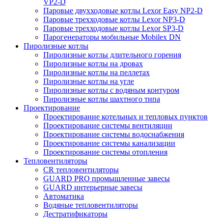
VP2-D
Паровые двухходовые котлы Lexor Easy NP2-D
Паровые трехходовые котлы Lexor NP3-D
Паровые трехходовые котлы Lexor SP3-D
Парогенераторы мобильные Mobilex DN
Пиролизные котлы
Пиролизные котлы длительного горения
Пиролизные котлы на дровах
Пиролизные котлы на пеллетах
Пиролизные котлы на угле
Пиролизные котлы с водяным контуром
Пиролизные котлы шахтного типа
Проектирование
Проектирование котельных и тепловых пунктов
Проектирование системы вентиляции
Проектирование системы водоснабжения
Проектирование системы канализации
Проектирование системы отопления
Тепловентиляторы
CR тепловентиляторы
GUARD PRO промышленные завесы
GUARD интерьерные завесы
Автоматика
Водяные тепловентиляторы
Дестратификаторы