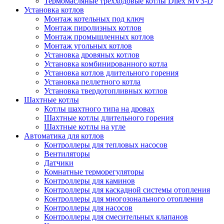
Термомасляные трехходовые котлы Dilex MV3-D
Установка котлов
Монтаж котельных под ключ
Монтаж пиролизных котлов
Монтаж промышленных котлов
Монтаж угольных котлов
Установка дровяных котлов
Установка комбинированного котла
Установка котлов длительного горения
Установка пеллетного котла
Установка твердотопливных котлов
Шахтные котлы
Котлы шахтного типа на дровах
Шахтные котлы длительного горения
Шахтные котлы на угле
Автоматика для котлов
Контроллеры для тепловых насосов
Вентиляторы
Датчики
Комнатные терморегуляторы
Контроллеры для каминов
Контроллеры для каскадной системы отопления
Контроллеры для многозонального отопления
Контроллеры для насосов
Контроллеры для смесительных клапанов