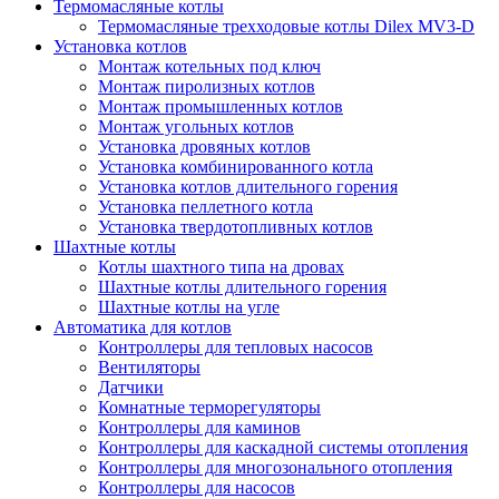
Термомасляные котлы
Термомасляные трехходовые котлы Dilex MV3-D
Установка котлов
Монтаж котельных под ключ
Монтаж пиролизных котлов
Монтаж промышленных котлов
Монтаж угольных котлов
Установка дровяных котлов
Установка комбинированного котла
Установка котлов длительного горения
Установка пеллетного котла
Установка твердотопливных котлов
Шахтные котлы
Котлы шахтного типа на дровах
Шахтные котлы длительного горения
Шахтные котлы на угле
Автоматика для котлов
Контроллеры для тепловых насосов
Вентиляторы
Датчики
Комнатные терморегуляторы
Контроллеры для каминов
Контроллеры для каскадной системы отопления
Контроллеры для многозонального отопления
Контроллеры для насосов