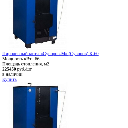
Пиролизный котел «Суворов-М» (Суворов) К-60
Мощность кВт
66
Площадь отопления, м2
225450
руб./шт
в наличии
Купить