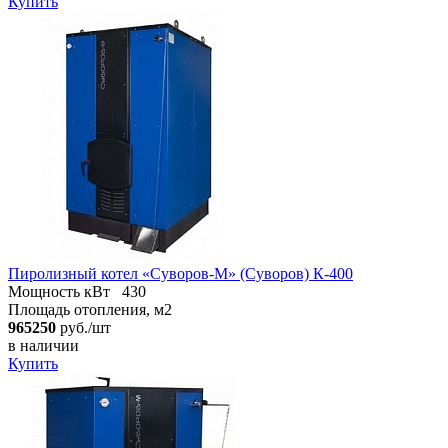
Купить
Пиролизный котел «Суворов-М» (Суворов) К-400
Мощность кВт
430
Площадь отопления, м2
965250
руб./шт
в наличии
Купить