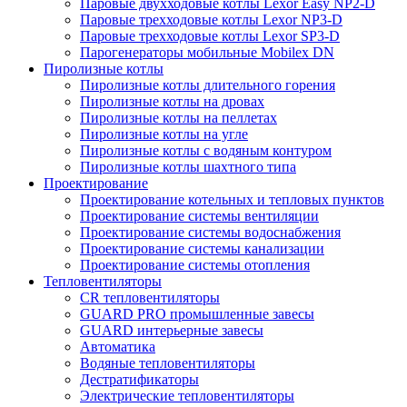
Паровые двухходовые котлы Lexor Easy NP2-D
Паровые трехходовые котлы Lexor NP3-D
Паровые трехходовые котлы Lexor SP3-D
Парогенераторы мобильные Mobilex DN
Пиролизные котлы
Пиролизные котлы длительного горения
Пиролизные котлы на дровах
Пиролизные котлы на пеллетах
Пиролизные котлы на угле
Пиролизные котлы с водяным контуром
Пиролизные котлы шахтного типа
Проектирование
Проектирование котельных и тепловых пунктов
Проектирование системы вентиляции
Проектирование системы водоснабжения
Проектирование системы канализации
Проектирование системы отопления
Тепловентиляторы
CR тепловентиляторы
GUARD PRO промышленные завесы
GUARD интерьерные завесы
Автоматика
Водяные тепловентиляторы
Дестратификаторы
Электрические тепловентиляторы