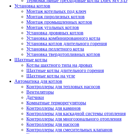
Термомасляные трехходовые котлы Dilex MV3-D
Установка котлов
Монтаж котельных под ключ
Монтаж пиролизных котлов
Монтаж промышленных котлов
Монтаж угольных котлов
Установка дровяных котлов
Установка комбинированного котла
Установка котлов длительного горения
Установка пеллетного котла
Установка твердотопливных котлов
Шахтные котлы
Котлы шахтного типа на дровах
Шахтные котлы длительного горения
Шахтные котлы на угле
Автоматика для котлов
Контроллеры для тепловых насосов
Вентиляторы
Датчики
Комнатные терморегуляторы
Контроллеры для каминов
Контроллеры для каскадной системы отопления
Контроллеры для многозонального отопления
Контроллеры для насосов
Контроллеры для смесительных клапанов