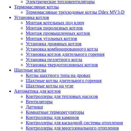
Электрические тепловентиляторы
Термомасляные котлы
Термомасляные трехходовые котлы Dilex MV3-D
Установка котлов
Монтаж котельных под ключ
Монтаж пиролизных котлов
Монтаж промышленных котлов
Монтаж угольных котлов
Установка дровяных котлов
Установка комбинированного котла
Установка котлов длительного горения
Установка пеллетного котла
Установка твердотопливных котлов
Шахтные котлы
Котлы шахтного типа на дровах
Шахтные котлы длительного горения
Шахтные котлы на угле
Автоматика для котлов
Контроллеры для тепловых насосов
Вентиляторы
Датчики
Комнатные терморегуляторы
Контроллеры для каминов
Контроллеры для каскадной системы отопления
Контроллеры для многозонального отопления