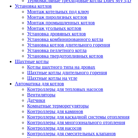
Термомасляные трехходовые котлы Dilex MV3-D
Установка котлов
Монтаж котельных под ключ
Монтаж пиролизных котлов
Монтаж промышленных котлов
Монтаж угольных котлов
Установка дровяных котлов
Установка комбинированного котла
Установка котлов длительного горения
Установка пеллетного котла
Установка твердотопливных котлов
Шахтные котлы
Котлы шахтного типа на дровах
Шахтные котлы длительного горения
Шахтные котлы на угле
Автоматика для котлов
Контроллеры для тепловых насосов
Вентиляторы
Датчики
Комнатные терморегуляторы
Контроллеры для каминов
Контроллеры для каскадной системы отопления
Контроллеры для многозонального отопления
Контроллеры для насосов
Контроллеры для смесительных клапанов