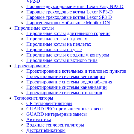
VP2-D
Паровые двухходовые котлы Lexor Easy NP2-D
Паровые трехходовые котлы Lexor NP3-D
Паровые трехходовые котлы Lexor SP3-D
Парогенераторы мобильные Mobilex DN
Пиролизные котлы
Пиролизные котлы длительного горения
Пиролизные котлы на дровах
Пиролизные котлы на пеллетах
Пиролизные котлы на угле
Пиролизные котлы с водяным контуром
Пиролизные котлы шахтного типа
Проектирование
Проектирование котельных и тепловых пунктов
Проектирование системы вентиляции
Проектирование системы водоснабжения
Проектирование системы канализации
Проектирование системы отопления
Тепловентиляторы
CR тепловентиляторы
GUARD PRO промышленные завесы
GUARD интерьерные завесы
Автоматика
Водяные тепловентиляторы
Дестратификаторы