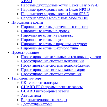
VP2-D
Паровые двухходовые котлы Lexor Easy NP2-D
Паровые трехходовые котлы Lexor NP3-D
Паровые трехходовые котлы Lexor SP3-D
Парогенераторы мобильные Mobilex DN
Пиролизные котлы
Пиролизные котлы длительного горения
Пиролизные котлы на дровах
Пиролизные котлы на пеллетах
Пиролизные котлы на угле
Пиролизные котлы с водяным контуром
Пиролизные котлы шахтного типа
Проектирование
Проектирование котельных и тепловых пунктов
Проектирование системы вентиляции
Проектирование системы водоснабжения
Проектирование системы канализации
Проектирование системы отопления
Тепловентиляторы
CR тепловентиляторы
GUARD PRO промышленные завесы
GUARD интерьерные завесы
Автоматика
Водяные тепловентиляторы
Дестратификаторы