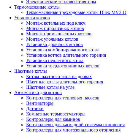
Электрические тепловентиляторы
Термомасляные котлы
Термомасляные трехходовые котлы Dilex MV3-D
Установка котлов
Монтаж котельных под ключ
Монтаж пиролизных котлов
Монтаж промышленных котлов
Монтаж угольных котлов
Установка дровяных котлов
Установка комбинированного котла
Установка котлов длительного горения
Установка пеллетного котла
Установка твердотопливных котлов
Шахтные котлы
Котлы шахтного типа на дровах
Шахтные котлы длительного горения
Шахтные котлы на угле
Автоматика для котлов
Контроллеры для тепловых насосов
Вентиляторы
Датчики
Комнатные терморегуляторы
Контроллеры для каминов
Контроллеры для каскадной системы отопления
Контроллеры для многозонального отопления