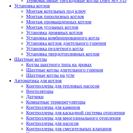
Термомасляные трехходовые котлы Dilex MV3-D
Установка котлов
Монтаж котельных под ключ
Монтаж пиролизных котлов
Монтаж промышленных котлов
Монтаж угольных котлов
Установка дровяных котлов
Установка комбинированного котла
Установка котлов длительного горения
Установка пеллетного котла
Установка твердотопливных котлов
Шахтные котлы
Котлы шахтного типа на дровах
Шахтные котлы длительного горения
Шахтные котлы на угле
Автоматика для котлов
Контроллеры для тепловых насосов
Вентиляторы
Датчики
Комнатные терморегуляторы
Контроллеры для каминов
Контроллеры для каскадной системы отопления
Контроллеры для многозонального отопления
Контроллеры для насосов
Контроллеры для смесительных клапанов