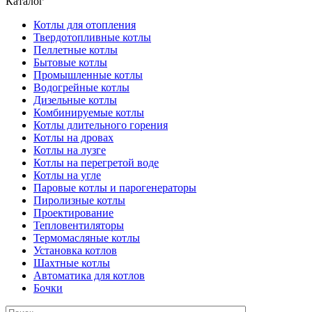
Каталог
Котлы для отопления
Твердотопливные котлы
Пеллетные котлы
Бытовые котлы
Промышленные котлы
Водогрейные котлы
Дизельные котлы
Комбинируемые котлы
Котлы длительного горения
Котлы на дровах
Котлы на лузге
Котлы на перегретой воде
Котлы на угле
Паровые котлы и парогенераторы
Пиролизные котлы
Проектирование
Тепловентиляторы
Термомасляные котлы
Установка котлов
Шахтные котлы
Автоматика для котлов
Бочки