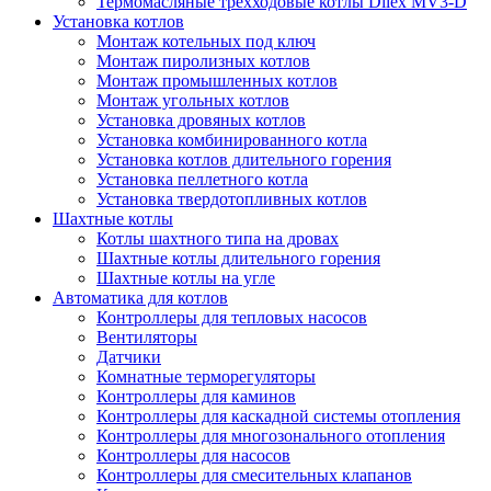
Термомасляные трехходовые котлы Dilex MV3-D
Установка котлов
Монтаж котельных под ключ
Монтаж пиролизных котлов
Монтаж промышленных котлов
Монтаж угольных котлов
Установка дровяных котлов
Установка комбинированного котла
Установка котлов длительного горения
Установка пеллетного котла
Установка твердотопливных котлов
Шахтные котлы
Котлы шахтного типа на дровах
Шахтные котлы длительного горения
Шахтные котлы на угле
Автоматика для котлов
Контроллеры для тепловых насосов
Вентиляторы
Датчики
Комнатные терморегуляторы
Контроллеры для каминов
Контроллеры для каскадной системы отопления
Контроллеры для многозонального отопления
Контроллеры для насосов
Контроллеры для смесительных клапанов