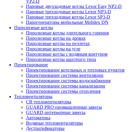
VP2-D
Паровые двухходовые котлы Lexor Easy NP2-D
Паровые трехходовые котлы Lexor NP3-D
Паровые трехходовые котлы Lexor SP3-D
Парогенераторы мобильные Mobilex DN
Пиролизные котлы
Пиролизные котлы длительного горения
Пиролизные котлы на дровах
Пиролизные котлы на пеллетах
Пиролизные котлы на угле
Пиролизные котлы с водяным контуром
Пиролизные котлы шахтного типа
Проектирование
Проектирование котельных и тепловых пунктов
Проектирование системы вентиляции
Проектирование системы водоснабжения
Проектирование системы канализации
Проектирование системы отопления
Тепловентиляторы
CR тепловентиляторы
GUARD PRO промышленные завесы
GUARD интерьерные завесы
Автоматика
Водяные тепловентиляторы
Дестратификаторы