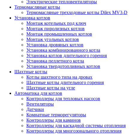
Электрические тепловентиляторы
Термомасляные котлы
Термомасляные трехходовые котлы Dilex MV3-D
Установка котлов
Монтаж котельных под ключ
Монтаж пиролизных котлов
Монтаж промышленных котлов
Монтаж угольных котлов
Установка дровяных котлов
Установка комбинированного котла
Установка котлов длительного горения
Установка пеллетного котла
Установка твердотопливных котлов
Шахтные котлы
Котлы шахтного типа на дровах
Шахтные котлы длительного горения
Шахтные котлы на угле
Автоматика для котлов
Контроллеры для тепловых насосов
Вентиляторы
Датчики
Комнатные терморегуляторы
Контроллеры для каминов
Контроллеры для каскадной системы отопления
Контроллеры для многозонального отопления