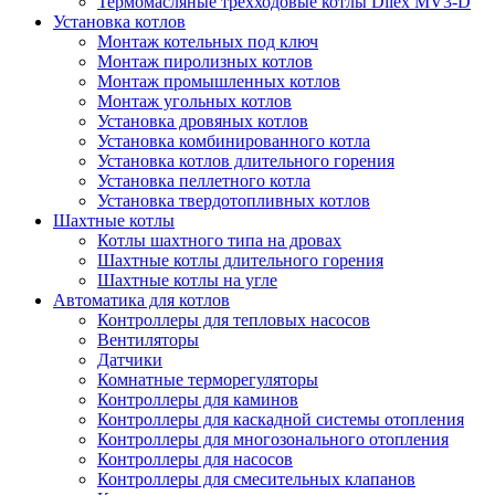
Термомасляные трехходовые котлы Dilex MV3-D
Установка котлов
Монтаж котельных под ключ
Монтаж пиролизных котлов
Монтаж промышленных котлов
Монтаж угольных котлов
Установка дровяных котлов
Установка комбинированного котла
Установка котлов длительного горения
Установка пеллетного котла
Установка твердотопливных котлов
Шахтные котлы
Котлы шахтного типа на дровах
Шахтные котлы длительного горения
Шахтные котлы на угле
Автоматика для котлов
Контроллеры для тепловых насосов
Вентиляторы
Датчики
Комнатные терморегуляторы
Контроллеры для каминов
Контроллеры для каскадной системы отопления
Контроллеры для многозонального отопления
Контроллеры для насосов
Контроллеры для смесительных клапанов