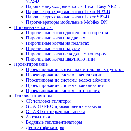
VP2-D
Паровые двухходовые котлы Lexor Easy NP2-D
Паровые трехходовые котлы Lexor NP3-D
Паровые трехходовые котлы Lexor SP3-D
Парогенераторы мобильные Mobilex DN
Пиролизные котлы
Пиролизные котлы длительного горения
Пиролизные котлы на дровах
Пиролизные котлы на пеллетах
Пиролизные котлы на угле
Пиролизные котлы с водяным контуром
Пиролизные котлы шахтного типа
Проектирование
Проектирование котельных и тепловых пунктов
Проектирование системы вентиляции
Проектирование системы водоснабжения
Проектирование системы канализации
Проектирование системы отопления
Тепловентиляторы
CR тепловентиляторы
GUARD PRO промышленные завесы
GUARD интерьерные завесы
Автоматика
Водяные тепловентиляторы
Дестратификаторы