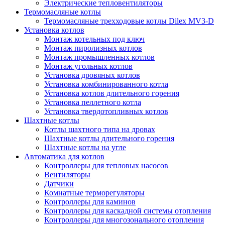
Электрические тепловентиляторы
Термомасляные котлы
Термомасляные трехходовые котлы Dilex MV3-D
Установка котлов
Монтаж котельных под ключ
Монтаж пиролизных котлов
Монтаж промышленных котлов
Монтаж угольных котлов
Установка дровяных котлов
Установка комбинированного котла
Установка котлов длительного горения
Установка пеллетного котла
Установка твердотопливных котлов
Шахтные котлы
Котлы шахтного типа на дровах
Шахтные котлы длительного горения
Шахтные котлы на угле
Автоматика для котлов
Контроллеры для тепловых насосов
Вентиляторы
Датчики
Комнатные терморегуляторы
Контроллеры для каминов
Контроллеры для каскадной системы отопления
Контроллеры для многозонального отопления