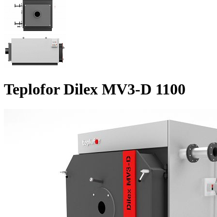
Teplofor Dilex MV3-D 1100