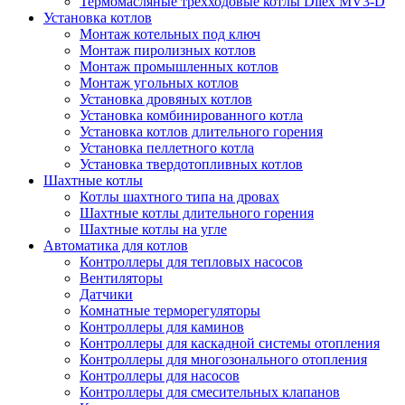
Термомасляные трехходовые котлы Dilex MV3-D
Установка котлов
Монтаж котельных под ключ
Монтаж пиролизных котлов
Монтаж промышленных котлов
Монтаж угольных котлов
Установка дровяных котлов
Установка комбинированного котла
Установка котлов длительного горения
Установка пеллетного котла
Установка твердотопливных котлов
Шахтные котлы
Котлы шахтного типа на дровах
Шахтные котлы длительного горения
Шахтные котлы на угле
Автоматика для котлов
Контроллеры для тепловых насосов
Вентиляторы
Датчики
Комнатные терморегуляторы
Контроллеры для каминов
Контроллеры для каскадной системы отопления
Контроллеры для многозонального отопления
Контроллеры для насосов
Контроллеры для смесительных клапанов