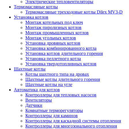
Электрические тепловентиляторы
Термомасляные котлы
Термомасляные трехходовые котлы Dilex MV3-D
Установка котлов
Монтаж котельных под ключ
Монтаж пиролизных котлов
Монтаж промышленных котлов
Монтаж угольных котлов
Установка дровяных котлов
Установка комбинированного котла
Установка котлов длительного горения
Установка пеллетного котла
Установка твердотопливных котлов
Шахтные котлы
Котлы шахтного типа на дровах
Шахтные котлы длительного горения
Шахтные котлы на угле
Автоматика для котлов
Контроллеры для тепловых насосов
Вентиляторы
Датчики
Комнатные терморегуляторы
Контроллеры для каминов
Контроллеры для каскадной системы отопления
Контроллеры для многозонального отопления