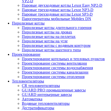
VP2-D
Паровые двухходовые котлы Lexor Easy NP2-D
Паровые трехходовые котлы Lexor NP3-D
Паровые трехходовые котлы Lexor SP3-D
Парогенераторы мобильные Mobilex DN
Пиролизные котлы
Пиролизные котлы длительного горения
Пиролизные котлы на дровах
Пиролизные котлы на пеллетах
Пиролизные котлы на угле
Пиролизные котлы с водяным контуром
Пиролизные котлы шахтного типа
Проектирование
Проектирование котельных и тепловых пунктов
Проектирование системы вентиляции
Проектирование системы водоснабжения
Проектирование системы канализации
Проектирование системы отопления
Тепловентиляторы
CR тепловентиляторы
GUARD PRO промышленные завесы
GUARD интерьерные завесы
Автоматика
Водяные тепловентиляторы
Дестратификаторы