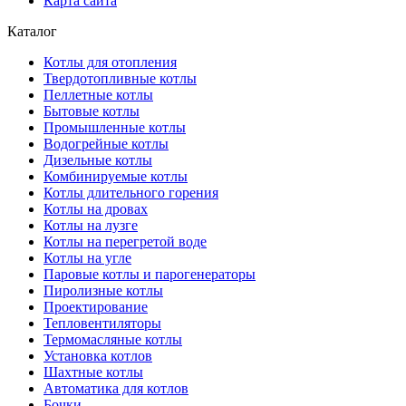
Карта сайта
Каталог
Котлы для отопления
Твердотопливные котлы
Пеллетные котлы
Бытовые котлы
Промышленные котлы
Водогрейные котлы
Дизельные котлы
Комбинируемые котлы
Котлы длительного горения
Котлы на дровах
Котлы на лузге
Котлы на перегретой воде
Котлы на угле
Паровые котлы и парогенераторы
Пиролизные котлы
Проектирование
Тепловентиляторы
Термомасляные котлы
Установка котлов
Шахтные котлы
Автоматика для котлов
Бочки