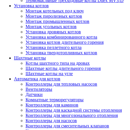
Термомасляные трехходовые котлы Dilex MV3-D
Установка котлов
Монтаж котельных под ключ
Монтаж пиролизных котлов
Монтаж промышленных котлов
Монтаж угольных котлов
Установка дровяных котлов
Установка комбинированного котла
Установка котлов длительного горения
Установка пеллетного котла
Установка твердотопливных котлов
Шахтные котлы
Котлы шахтного типа на дровах
Шахтные котлы длительного горения
Шахтные котлы на угле
Автоматика для котлов
Контроллеры для тепловых насосов
Вентиляторы
Датчики
Комнатные терморегуляторы
Контроллеры для каминов
Контроллеры для каскадной системы отопления
Контроллеры для многозонального отопления
Контроллеры для насосов
Контроллеры для смесительных клапанов