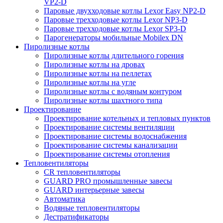
VP2-D
Паровые двухходовые котлы Lexor Easy NP2-D
Паровые трехходовые котлы Lexor NP3-D
Паровые трехходовые котлы Lexor SP3-D
Парогенераторы мобильные Mobilex DN
Пиролизные котлы
Пиролизные котлы длительного горения
Пиролизные котлы на дровах
Пиролизные котлы на пеллетах
Пиролизные котлы на угле
Пиролизные котлы с водяным контуром
Пиролизные котлы шахтного типа
Проектирование
Проектирование котельных и тепловых пунктов
Проектирование системы вентиляции
Проектирование системы водоснабжения
Проектирование системы канализации
Проектирование системы отопления
Тепловентиляторы
CR тепловентиляторы
GUARD PRO промышленные завесы
GUARD интерьерные завесы
Автоматика
Водяные тепловентиляторы
Дестратификаторы