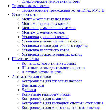
Электрические тепловентиляторы
Термомасляные котлы
Термомасляные трехходовые котлы Dilex MV3-D
Установка котлов
Монтаж котельных под ключ
Монтаж пиролизных котлов
Монтаж промышленных котлов
Монтаж угольных котлов
Установка дровяных котлов
Установка комбинированного котла
Установка котлов длительного горения
Установка пеллетного котла
Установка твердотопливных котлов
Шахтные котлы
Котлы шахтного типа на дровах
Шахтные котлы длительного горения
Шахтные котлы на угле
Автоматика для котлов
Контроллеры для тепловых насосов
Вентиляторы
Датчики
Комнатные терморегуляторы
Контроллеры для каминов
Контроллеры для каскадной системы отопления
Контроллеры для многозонального отопления