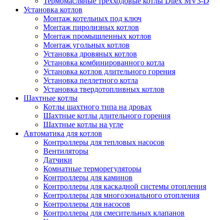
Термомасляные трехходовые котлы Dilex MV3-D
Установка котлов
Монтаж котельных под ключ
Монтаж пиролизных котлов
Монтаж промышленных котлов
Монтаж угольных котлов
Установка дровяных котлов
Установка комбинированного котла
Установка котлов длительного горения
Установка пеллетного котла
Установка твердотопливных котлов
Шахтные котлы
Котлы шахтного типа на дровах
Шахтные котлы длительного горения
Шахтные котлы на угле
Автоматика для котлов
Контроллеры для тепловых насосов
Вентиляторы
Датчики
Комнатные терморегуляторы
Контроллеры для каминов
Контроллеры для каскадной системы отопления
Контроллеры для многозонального отопления
Контроллеры для насосов
Контроллеры для смесительных клапанов