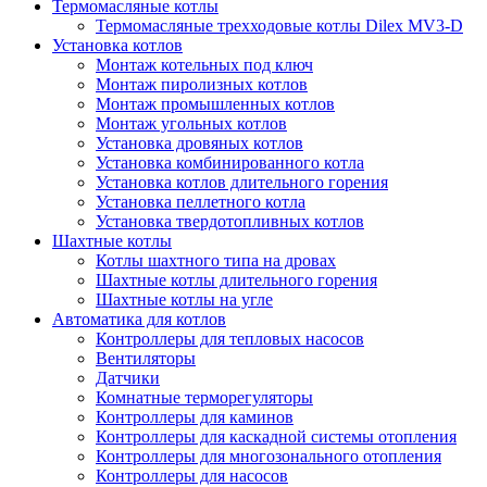
Термомасляные котлы
Термомасляные трехходовые котлы Dilex MV3-D
Установка котлов
Монтаж котельных под ключ
Монтаж пиролизных котлов
Монтаж промышленных котлов
Монтаж угольных котлов
Установка дровяных котлов
Установка комбинированного котла
Установка котлов длительного горения
Установка пеллетного котла
Установка твердотопливных котлов
Шахтные котлы
Котлы шахтного типа на дровах
Шахтные котлы длительного горения
Шахтные котлы на угле
Автоматика для котлов
Контроллеры для тепловых насосов
Вентиляторы
Датчики
Комнатные терморегуляторы
Контроллеры для каминов
Контроллеры для каскадной системы отопления
Контроллеры для многозонального отопления
Контроллеры для насосов