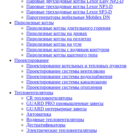
Паровые двухходовые котлы Lexor Easy NP2-D
Паровые трехходовые котлы Lexor NP3-D
Паровые трехходовые котлы Lexor SP3-D
Парогенераторы мобильные Mobilex DN
Пиролизные котлы
Пиролизные котлы длительного горения
Пиролизные котлы на дровах
Пиролизные котлы на пеллетах
Пиролизные котлы на угле
Пиролизные котлы с водяным контуром
Пиролизные котлы шахтного типа
Проектирование
Проектирование котельных и тепловых пунктов
Проектирование системы вентиляции
Проектирование системы водоснабжения
Проектирование системы канализации
Проектирование системы отопления
Тепловентиляторы
CR тепловентиляторы
GUARD PRO промышленные завесы
GUARD интерьерные завесы
Автоматика
Водяные тепловентиляторы
Дестратификаторы
Электрические тепловентиляторы