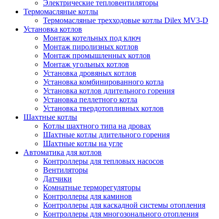
Электрические тепловентиляторы
Термомасляные котлы
Термомасляные трехходовые котлы Dilex MV3-D
Установка котлов
Монтаж котельных под ключ
Монтаж пиролизных котлов
Монтаж промышленных котлов
Монтаж угольных котлов
Установка дровяных котлов
Установка комбинированного котла
Установка котлов длительного горения
Установка пеллетного котла
Установка твердотопливных котлов
Шахтные котлы
Котлы шахтного типа на дровах
Шахтные котлы длительного горения
Шахтные котлы на угле
Автоматика для котлов
Контроллеры для тепловых насосов
Вентиляторы
Датчики
Комнатные терморегуляторы
Контроллеры для каминов
Контроллеры для каскадной системы отопления
Контроллеры для многозонального отопления