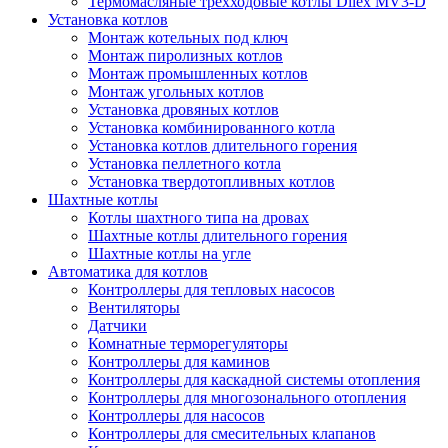
Термомасляные трехходовые котлы Dilex MV3-D
Установка котлов
Монтаж котельных под ключ
Монтаж пиролизных котлов
Монтаж промышленных котлов
Монтаж угольных котлов
Установка дровяных котлов
Установка комбинированного котла
Установка котлов длительного горения
Установка пеллетного котла
Установка твердотопливных котлов
Шахтные котлы
Котлы шахтного типа на дровах
Шахтные котлы длительного горения
Шахтные котлы на угле
Автоматика для котлов
Контроллеры для тепловых насосов
Вентиляторы
Датчики
Комнатные терморегуляторы
Контроллеры для каминов
Контроллеры для каскадной системы отопления
Контроллеры для многозонального отопления
Контроллеры для насосов
Контроллеры для смесительных клапанов