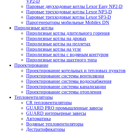
VP2-D
Паровые двухходовые котлы Lexor Easy NP2-D
Паровые трехходовые котлы Lexor NP3-D
Паровые трехходовые котлы Lexor SP3-D
Парогенераторы мобильные Mobilex DN
Пиролизные котлы
Пиролизные котлы длительного горения
Пиролизные котлы на дровах
Пиролизные котлы на пеллетах
Пиролизные котлы на угле
Пиролизные котлы с водяным контуром
Пиролизные котлы шахтного типа
Проектирование
Проектирование котельных и тепловых пунктов
Проектирование системы вентиляции
Проектирование системы водоснабжения
Проектирование системы канализации
Проектирование системы отопления
Тепловентиляторы
CR тепловентиляторы
GUARD PRO промышленные завесы
GUARD интерьерные завесы
Автоматика
Водяные тепловентиляторы
Дестратификаторы