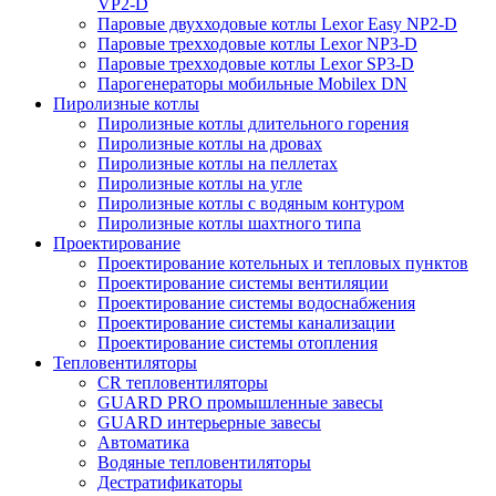
VP2-D
Паровые двухходовые котлы Lexor Easy NP2-D
Паровые трехходовые котлы Lexor NP3-D
Паровые трехходовые котлы Lexor SP3-D
Парогенераторы мобильные Mobilex DN
Пиролизные котлы
Пиролизные котлы длительного горения
Пиролизные котлы на дровах
Пиролизные котлы на пеллетах
Пиролизные котлы на угле
Пиролизные котлы с водяным контуром
Пиролизные котлы шахтного типа
Проектирование
Проектирование котельных и тепловых пунктов
Проектирование системы вентиляции
Проектирование системы водоснабжения
Проектирование системы канализации
Проектирование системы отопления
Тепловентиляторы
CR тепловентиляторы
GUARD PRO промышленные завесы
GUARD интерьерные завесы
Автоматика
Водяные тепловентиляторы
Дестратификаторы