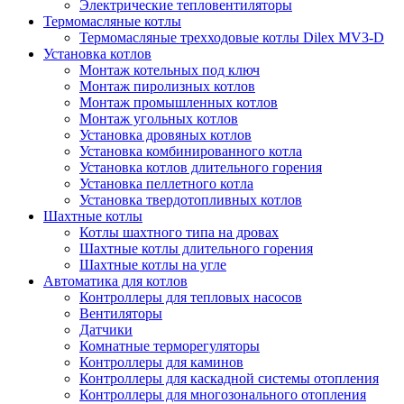
Электрические тепловентиляторы
Термомасляные котлы
Термомасляные трехходовые котлы Dilex MV3-D
Установка котлов
Монтаж котельных под ключ
Монтаж пиролизных котлов
Монтаж промышленных котлов
Монтаж угольных котлов
Установка дровяных котлов
Установка комбинированного котла
Установка котлов длительного горения
Установка пеллетного котла
Установка твердотопливных котлов
Шахтные котлы
Котлы шахтного типа на дровах
Шахтные котлы длительного горения
Шахтные котлы на угле
Автоматика для котлов
Контроллеры для тепловых насосов
Вентиляторы
Датчики
Комнатные терморегуляторы
Контроллеры для каминов
Контроллеры для каскадной системы отопления
Контроллеры для многозонального отопления