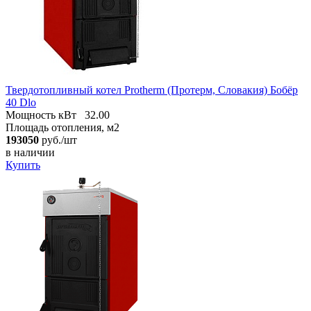
Твердотопливный котел Protherm (Протерм, Словакия) Бобёр
40 Dlo
Мощность кВт
32.00
Площадь отопления, м2
193050
руб./шт
в наличии
Купить