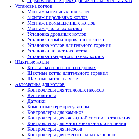
Термомасляные трехходовые котлы Dilex MV3-D
Установка котлов
Монтаж котельных под ключ
Монтаж пиролизных котлов
Монтаж промышленных котлов
Монтаж угольных котлов
Установка дровяных котлов
Установка комбинированного котла
Установка котлов длительного горения
Установка пеллетного котла
Установка твердотопливных котлов
Шахтные котлы
Котлы шахтного типа на дровах
Шахтные котлы длительного горения
Шахтные котлы на угле
Автоматика для котлов
Контроллеры для тепловых насосов
Вентиляторы
Датчики
Комнатные терморегуляторы
Контроллеры для каминов
Контроллеры для каскадной системы отопления
Контроллеры для многозонального отопления
Контроллеры для насосов
Контроллеры для смесительных клапанов